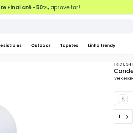
e Final até -50%,
aproveitar!
résistibles
Outdoor
Tapetes
Linho trendy
TRIO LIGH
Candee
Ver descr
Quant
1