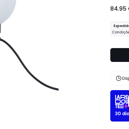
84.95
84.95
€.
Expedid
Condiçõe
Dis
30 di