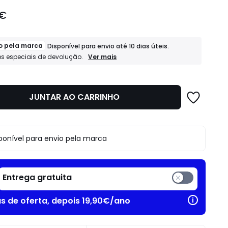
 €
o pela marca
Disponível para envio até 10 dias úteis.
Expedido
Ver mais
s especiais de devolução.
pela
marca
Disponível
para
JUNTAR AO CARRINHO
envio
até
10
dias
úteis.
ponível para envio pela marca
Condições
especiais
de
devolução.
Entrega gratuita
as de oferta, depois 19,90€/ano