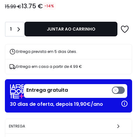
13.75
13.75 €
€
15.99 €
-14%
em
vez
de
Quantidade
1
JUNTAR AO CARRINHO
15.99
€
14%
de
Entrega prevista em 5 dias úteis.
desconto
aplicado.
Entrega em casa a partir de
4.99 €
Entrega gratuita
30 dias de oferta, depois 19,90€/ano
ENTREGA