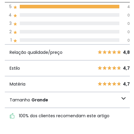
5
4
(4)
média de
4
0
avaliações em
3
0
todos os idiomas
2
0
1
0
Avaliações 100% autênticas,
Relação
5
4
4,
Relação qualidade/preço
4,8
qualidade/preço
4
0
3
0
Estilo
4,7
Estilo
4,7
2
0
1
0
Matéria
4,7
Matéria
4,7
Tamanho
Grande
Tamanho
Grande
100% dos clientes recomendam este artigo
100% dos clientes
recomendam este artigo