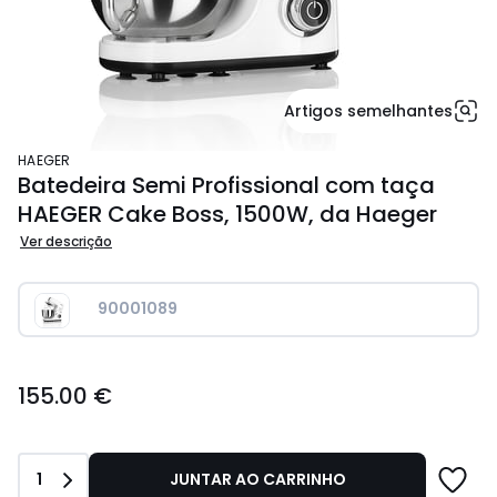
Artigos semelhantes
HAEGER
Batedeira Semi Profissional com taça
HAEGER Cake Boss, 1500W, da Haeger
Ver descrição
90001089
155.00
155.00 €
€.
Quantidade
1
JUNTAR AO CARRINHO