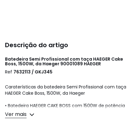
Descrição do artigo
Batedeira Semi Profissional com taça HAEGER Cake
Boss, 1500W, da Haeger 90001089
HAEGER
Ref
7632113 / GKJ345
Caraterísticas da batedeira Semi Profissional com taça
HAEGER Cake Boss, 1500W, da Haeger
• Batedeira HAEGER CAKE BOSS com 1500W de potência
• Capacidade de 6L
Ver mais
• 6 velocidades + função impulso
• Movimento planetário
• Taça em inox de 6l
• Base anti-derrapante