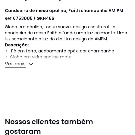
Candeeiro de mesa opalino, Faith champanhe
AM.PM
Ref
6753005 / GKH466
Globo em opalino, toque suave, design escultural... o
candeeiro de mesa Faith difunde uma luz calmante. Uma
luz semelhante à luz do dia. Um design da AMPM.
Descrição:
• Pé em ferro, acabamento epóxi cor champanhe
• Globo em vidro opalino mate
• Casquilho E27 para lâmpada 8W máx., não incluída
Ver mais
Dimensões:
• Diâmetro: 30 cm
• Altura: 53 cm
Dimensões e peso das embalagens
1 embalagem
• L49 x A37 x P37 cm, 3,8 kg
Nossos clientes também
Cores
Champanhe
Tamanhos
TAMANHO ÚNICO
gostaram