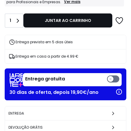
199.00
Profissionais
Ver mais
para Profissionais e Empresas.
La
€
Redoute
25%
Business:
de
Quantidade
1
JUNTAR AO CARRINHO
Condições
desconto
especiais
aplicado.
para
Profissionais
e
Entrega prevista em 5 dias úteis
Empresas.
Entrega em casa a partir de
4.99 €
Entrega gratuita
30 dias de oferta, depois 19,90€/ano
ENTREGA
DEVOLUÇÃO GRÁTIS