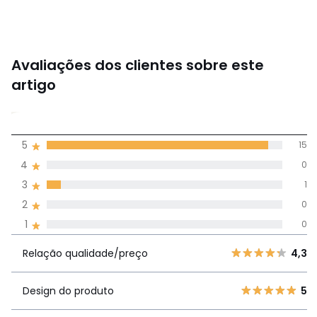
Avaliações dos clientes sobre este
artigo
4,9
5
15
(16)
média de
4
0
avaliações em
3
1
todos os idiomas
2
0
1
0
Avaliações 100% autênticas,
Relação
5
15
4,
Relação qualidade/preço
4,3
qualidade/preço
4
0
3
1
Design do produto
5
Design do
5
2
0
produto