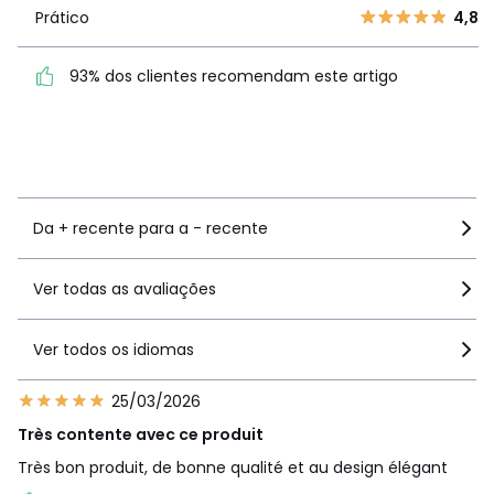
1
0
Prático
4,8
Prático
4,8
93% dos clientes recomendam este artigo
93% dos clientes
recomendam este artigo
Ver mais detalhes
Da + recente para a - recente
Ver todas as avaliações
Ver todos os idiomas
25/03/2026
Très contente avec ce produit
Très bon produit, de bonne qualité et au design élégant