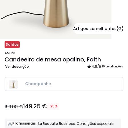
Artigos semelhantes
Saldos
AM.PM
Candeeiro de mesa opalino, Faith
Ver descrição
4,9
/5
16 avaliações
Champanhe
149.25
149.25 €
€
199.00 €
-25%
em
vez
de
Profissionais
La Redoute Business:
Condições especiais