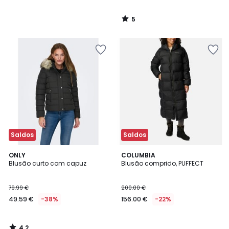
5
/
5
Saldos
Saldos
4,2
ONLY
COLUMBIA
/ 5
Blusão curto com capuz
Blusão comprido, PUFFECT
79.99 €
200.00 €
49.59 €
-38%
156.00 €
-22%
4,2