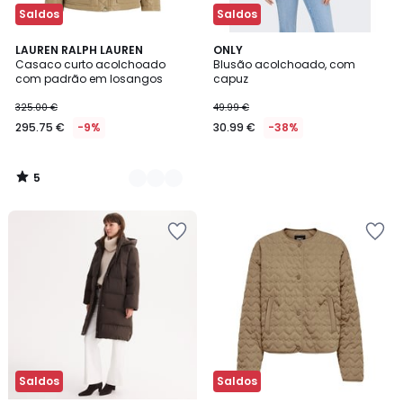
Saldos
Saldos
5
2
LAUREN RALPH LAUREN
ONLY
/
Casaco curto acolchoado
Blusão acolchoado, com
Cores
5
com padrão em losangos
capuz
325.00 €
49.99 €
295.75 €
-9%
30.99 €
-38%
5
/
5
Saldos
Saldos