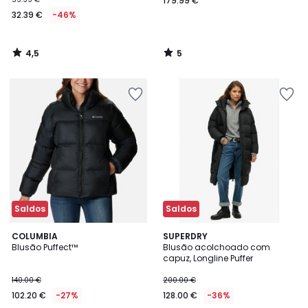
179.99 €
32.39 €
-46%
4,5
5
/
/
5
5
Saldos
Saldos
5
COLUMBIA
SUPERDRY
/
Blusão Puffect™
Blusão acolchoado com
5
capuz, Longline Puffer
140.00 €
200.00 €
102.20 €
-27%
128.00 €
-36%