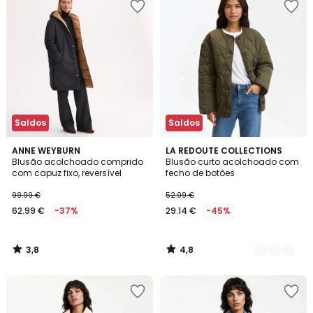
Saldos
Saldos
3,8
4,8
ANNE WEYBURN
2
LA REDOUTE COLLECTIONS
/ 5
/ 5
Blusão acolchoado comprido
Blusão curto acolchoado com
Cores
com capuz fixo, reversível
fecho de botões
99.99 €
52.99 €
62.99 €
-37%
29.14 €
-45%
3,8
4,8
/
/
5
5