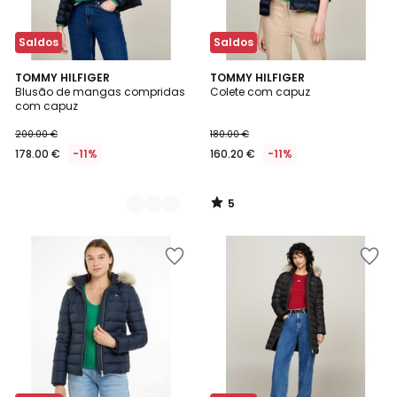
Saldos
Saldos
5
2
TOMMY HILFIGER
TOMMY HILFIGER
/
Blusão de mangas compridas
Colete com capuz
Cores
5
com capuz
200.00 €
180.00 €
178.00 €
-11%
160.20 €
-11%
5
/
5