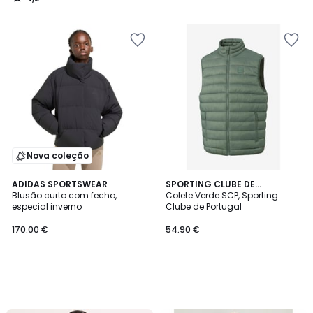
/
5
Nova coleção
ADIDAS SPORTSWEAR
SPORTING CLUBE DE
Blusão curto com fecho,
PORTUGAL
Colete Verde SCP, Sporting
especial inverno
Clube de Portugal
170.00 €
54.90 €