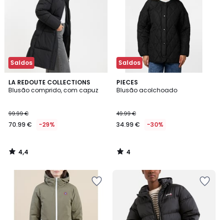
Saldos
Saldos
4,4
4
LA REDOUTE COLLECTIONS
PIECES
/ 5
/
Blusão comprido, com capuz
Blusão acolchoado
5
99.99 €
49.99 €
70.99 €
-29%
34.99 €
-30%
4,4
4
/
/
5
5