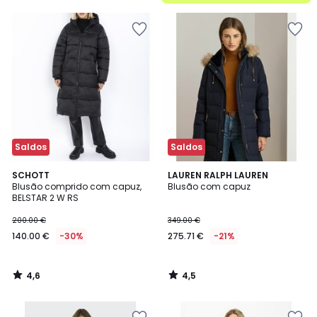
5
Saldos
Saldos
4,6
4,5
SCHOTT
LAUREN RALPH LAUREN
/ 5
/ 5
Blusão comprido com capuz,
Blusão com capuz
BELSTAR 2 W RS
200.00 €
349.00 €
140.00 €
-30%
275.71 €
-21%
4,6
4,5
/
/
5
5