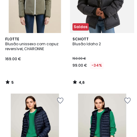
Saldos
5
4,6
FLOTTE
SCHOTT
/
/ 5
Blusão unissexo com capuz
Blusão Idaho 2
5
reversível, CHARONNE
169.00 €
150.00 €
99.00 €
-34%
5
4,6
/
/
5
5