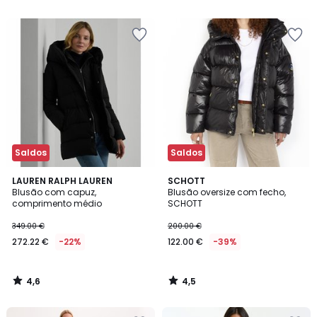
5
Saldos
Saldos
4,6
4,5
LAUREN RALPH LAUREN
SCHOTT
/ 5
/ 5
Blusão com capuz,
Blusão oversize com fecho,
comprimento médio
SCHOTT
349.00 €
200.00 €
272.22 €
-22%
122.00 €
-39%
4,6
4,5
/
/
5
5