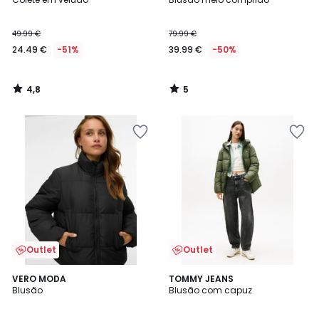
5
49.99 €
79.99 €
24.49 €
-51%
39.99 €
-50%
4,8
5
/
/
5
5
Outlet
Outlet
VERO MODA
TOMMY JEANS
Blusão
Blusão com capuz