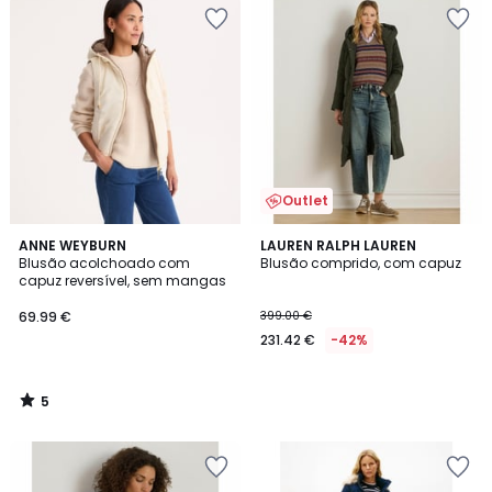
Outlet
5
ANNE WEYBURN
LAUREN RALPH LAUREN
/
Blusão acolchoado com
Blusão comprido, com capuz
5
capuz reversível, sem mangas
69.99 €
399.00 €
231.42 €
-42%
5
/
5