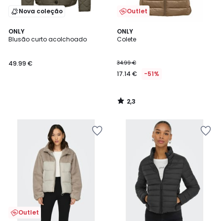
Nova coleção
Outlet
2,3
ONLY
ONLY
/ 5
Blusão curto acolchoado
Colete
49.99 €
34.99 €
17.14 €
-51%
2,3
/
5
Outlet