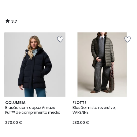
3,7
/
5
COLUMBIA
FLOTTE
Blusão com capuz Amaze
Blusão misto reversível,
Puff™ de comprimento médio
VARENNE
270.00 €
230.00 €