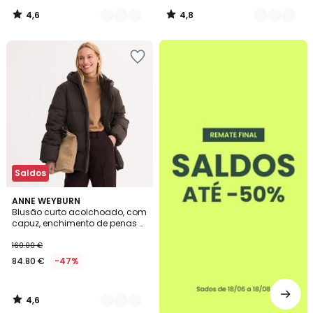
4,6
4,8
/
/
5
5
até
-50%
Saldos
4,6
2
ANNE WEYBURN
/ 5
Blusão curto acolchoado, com
Cores
capuz, enchimento de penas e
plumas, especial inverno
160.00 €
84.80 €
-47%
4,6
/