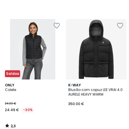
Saldos
2,3
ONLY
K-WAY
/ 5
Colete
Blusão com capuz LEE VRAI 4.0
AURELE HEAVY WARM
34.99 €
350.00 €
24.49 €
-30%
2,3
/