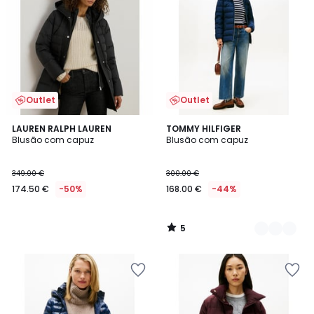
Outlet
Outlet
5
LAUREN RALPH LAUREN
2
TOMMY HILFIGER
/
Blusão com capuz
Blusão com capuz
Cores
5
349.00 €
300.00 €
174.50 €
-50%
168.00 €
-44%
5
/
5