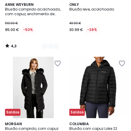
4,3
2
ANNE WEYBURN
ONLY
/ 5
Blusão comprido acolchoado,
Blusão leve, acolchoado
Cores
com capuz, enchimento de
penas e plumas, especial
inverno
190.00 €
49.99 €
95.00 €
-50%
30.99 €
-38%
4,3
/
5
Saldos
Saldos
4,8
MORGAN
COLUMBIA
/ 5
Blusão comprido, com capuz
Blusão com capuz Lake 22