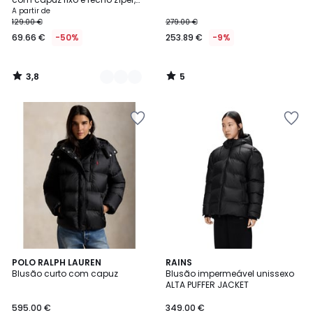
para invernos rigorosos
A partir de
129.00 €
279.00 €
69.66 €
-50%
253.89 €
-9%
3,8
5
/
/
5
5
3,7
POLO RALPH LAUREN
RAINS
/ 5
Blusão curto com capuz
Blusão impermeável unissexo
ALTA PUFFER JACKET
595.00 €
349.00 €