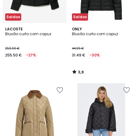
Saldos
Saldos
3,9
LACOSTE
ONLY
/ 5
Blusão curto com capuz
Blusão curto com capuz
350.00 €
44.99 €
255.50 €
-27%
31.49 €
-30%
3,9
/
5