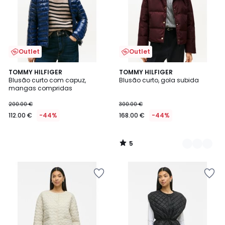
Outlet
Outlet
5
TOMMY HILFIGER
2
TOMMY HILFIGER
/
Blusão curto com capuz,
Blusão curto, gola subida
Cores
5
mangas compridas
200.00 €
300.00 €
112.00 €
-44%
168.00 €
-44%
5
/
5