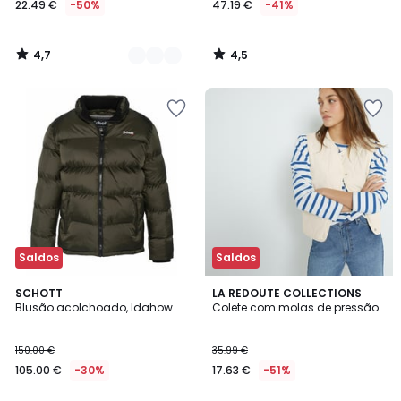
22.49 €
-50%
47.19 €
-41%
em
vez
de
4,7
4,5
44.99
/
/
5
5
€
50%
de
desconto
aplicado.
Saldos
Saldos
4,6
4,8
2
SCHOTT
3
LA REDOUTE COLLECTIONS
/ 5
/ 5
Blusão acolchoado, Idahow
Colete com molas de pressão
Cores
Cores
150.00 €
35.99 €
105.00 €
-30%
17.63 €
-51%