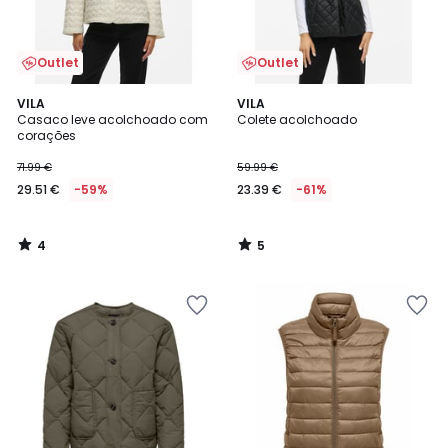
Outlet
Outlet
4
5
VILA
VILA
/
/
Casaco leve acolchoado com
Colete acolchoado
5
5
corações
71.99 €
59.99 €
29.51 €
-59%
23.39 €
-61%
4
5
/
/
5
5