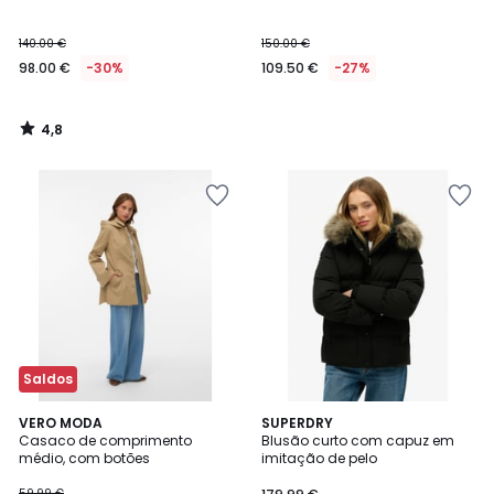
140.00 €
150.00 €
98.00 €
-30%
109.50 €
-27%
4,8
/
5
Saldos
4,5
5
VERO MODA
SUPERDRY
/ 5
/
Casaco de comprimento
Blusão curto com capuz em
5
médio, com botões
imitação de pelo
59.99 €