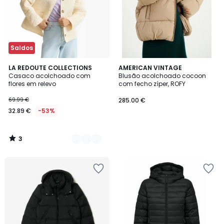
Saldos
3
2
LA REDOUTE COLLECTIONS
AMERICAN VINTAGE
/
Casaco acolchoado com
Blusão acolchoado cocoon
Cores
5
flores em relevo
com fecho zíper, ROFY
69.99 €
285.00 €
32.89 €
-53%
3
/
5