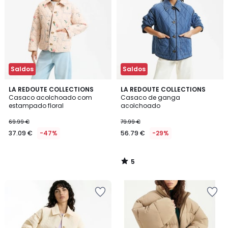
Saldos
Saldos
5
LA REDOUTE COLLECTIONS
LA REDOUTE COLLECTIONS
/
Casaco acolchoado com
Casaco de ganga
5
estampado floral
acolchoado
69.99 €
79.99 €
37.09 €
-47%
56.79 €
-29%
5
/
5