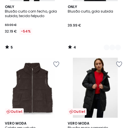
5
4
ONLY
2
ONLY
/
/
Blusão curto com fecho, gola
Blusão curto, gola subida
Cores
5
5
subida, tecido felpudo
69.99 €
39.99 €
32.19 €
-54%
5
4
/
/
5
5
Outlet
Outlet
4,8
5
VERO MODA
VERO MODA
/ 5
/
Colete em veludo
Blusão meio comprido