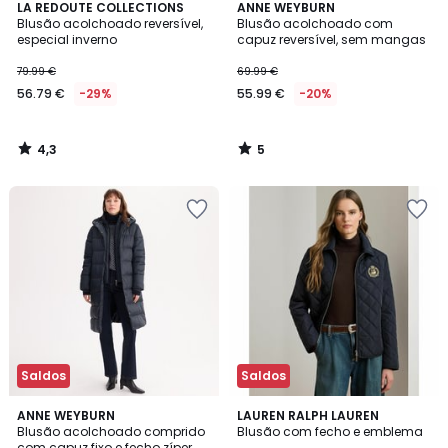
4,3
5
LA REDOUTE COLLECTIONS
ANNE WEYBURN
/ 5
/
Blusão acolchoado reversível,
Blusão acolchoado com
5
especial inverno
capuz reversível, sem mangas
79.99 €
69.99 €
56.79 €
-29%
55.99 €
-20%
4,3
5
/
/
5
5
Saldos
Saldos
3,8
5
3
ANNE WEYBURN
LAUREN RALPH LAUREN
/ 5
/
Blusão acolchoado comprido
Blusão com fecho e emblema
Cores
5
com capuz fixo e fecho zíper,