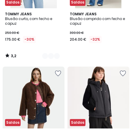
Saldos
Saldos
3,2
2
TOMMY JEANS
TOMMY JEANS
/ 5
Blusão curto, com fecho e
Blusão comprido com fecho e
Cores
capuz
capuz
250.00 €
300.00 €
175.00 €
-30%
204.00 €
-32%
3,2
/
5
Saldos
Saldos