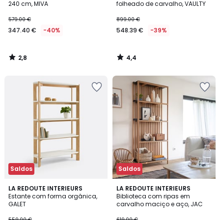
240 cm, MIVA
folheado de carvalho, VAULTY
579.00 €
899.00 €
347.40 €
-40%
548.39 €
-39%
2,8
4,4
/
/
5
5
Saldos
Saldos
4,5
4,4
LA REDOUTE INTERIEURS
LA REDOUTE INTERIEURS
/ 5
/ 5
Estante com forma orgânica,
Biblioteca com ripas em
GALET
carvalho maciço e aço, JAC
559.00 €
619.00 €