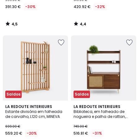
391.30 €
-30%
420.92 €
-32%
4,5
4,4
/
/
5
5
Saldos
Saldos
4,4
4,3
LA REDOUTE INTERIEURS
LA REDOUTE INTERIEURS
/ 5
/ 5
Estante divisória em folheada
Biblioteca, em folheado de
de carvalho, L120 cm, MINEVA
nogueira e palha de rattan,
REDPOP
699.00 €
749.00 €
559.20 €
-20%
516.81 €
-31%