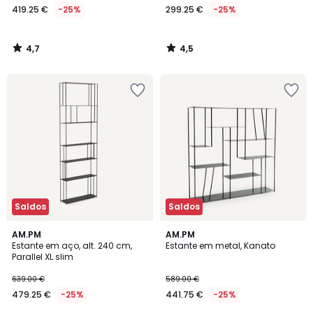
419.25 €
-25%
299.25 €
-25%
4,7
4,5
/
/
5
5
Saldos
Saldos
4,7
4,5
AM.PM
AM.PM
/ 5
/ 5
Estante em aço, alt. 240 cm,
Estante em metal, Kanato
Parallel XL slim
639.00 €
589.00 €
479.25 €
-25%
441.75 €
-25%