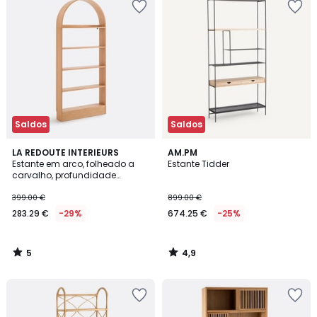
Saldos
Saldos
5
4,9
LA REDOUTE INTERIEURS
AM.PM
/
/ 5
Estante em arco, folheado a
Estante Tidder
5
carvalho, profundidade
reduzida, MATHÉO
399.00 €
899.00 €
283.29 €
-29%
674.25 €
-25%
5
4,9
/
/
5
5