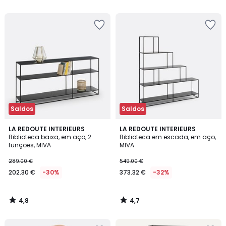
5
5
Saldos
Saldos
4,8
4,7
LA REDOUTE INTERIEURS
LA REDOUTE INTERIEURS
/ 5
/ 5
Biblioteca baixa, em aço, 2
Biblioteca em escada, em aço,
funções, MIVA
MIVA
289.00 €
549.00 €
202.30 €
-30%
373.32 €
-32%
4,8
4,7
/
/
5
5