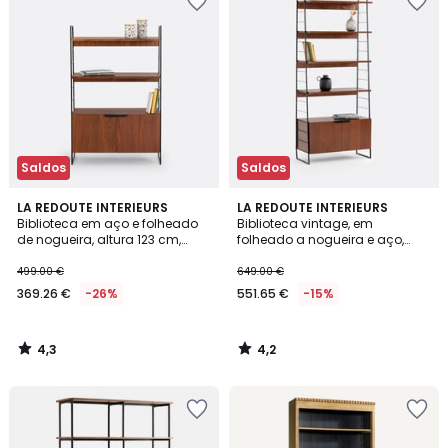
Saldos
Saldos
4,3
4,2
LA REDOUTE INTERIEURS
LA REDOUTE INTERIEURS
/ 5
/ 5
Biblioteca em aço e folheado
Biblioteca vintage, em
de nogueira, altura 123 cm,
folheado a nogueira e aço,
WATFORD
altura 190 cm, WATFORD
499.00 €
649.00 €
369.26 €
-26%
551.65 €
-15%
4,3
4,2
/
/
5
5