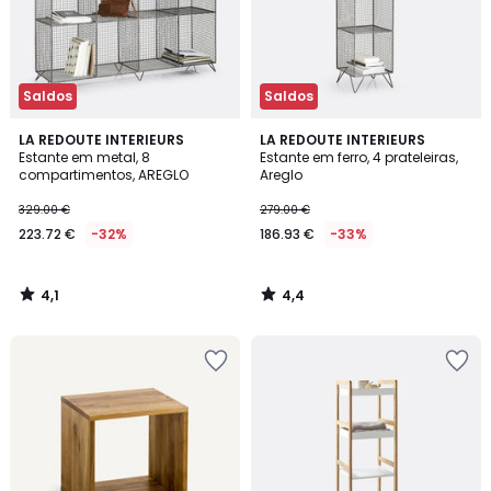
Saldos
Saldos
4,1
4,4
LA REDOUTE INTERIEURS
LA REDOUTE INTERIEURS
/ 5
/ 5
Estante em metal, 8
Estante em ferro, 4 prateleiras,
compartimentos, AREGLO
Areglo
329.00 €
279.00 €
223.72 €
-32%
186.93 €
-33%
4,1
4,4
/
/
5
5