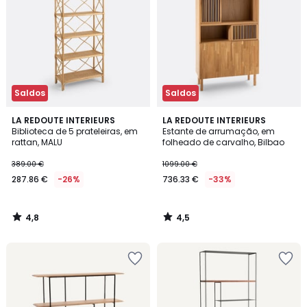
Saldos
Saldos
4,8
4,5
LA REDOUTE INTERIEURS
LA REDOUTE INTERIEURS
/ 5
/ 5
Biblioteca de 5 prateleiras, em
Estante de arrumação, em
rattan, MALU
folheado de carvalho, Bilbao
389.00 €
1099.00 €
287.86 €
-26%
736.33 €
-33%
4,8
4,5
/
/
5
5