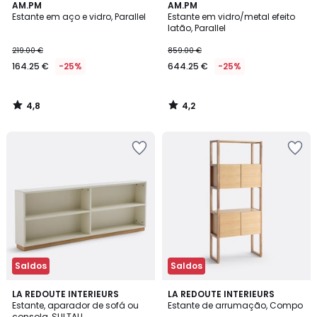
4,8
4,2
AM.PM
AM.PM
/ 5
/ 5
Estante em aço e vidro, Parallel
Estante em vidro/metal efeito
latão, Parallel
219.00 €
859.00 €
164.25 €
-25%
644.25 €
-25%
4,8
4,2
/
/
5
5
Saldos
Saldos
4,4
4,5
LA REDOUTE INTERIEURS
LA REDOUTE INTERIEURS
/ 5
/ 5
Estante, aparador de sofá ou
Estante de arrumação, Compo
consola, SULTAU