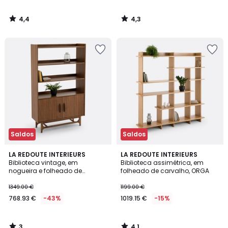
4,4
4,3
/
/
5
5
Saldos
Saldos
3
4,1
LA REDOUTE INTERIEURS
LA REDOUTE INTERIEURS
/
/ 5
Biblioteca vintage, em
Biblioteca assimétrica, em
5
nogueira e folheado de
folheado de carvalho, ORGA
madeira, LARSEN
1349.00 €
1199.00 €
768.93 €
-43%
1019.15 €
-15%
3
4,1