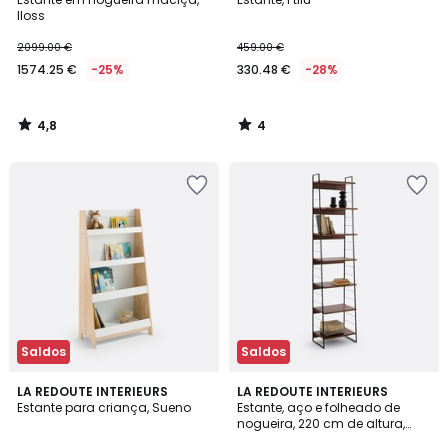
5
Iloss
2099.00 €
459.00 €
1574.25 €
-25%
330.48 €
-28%
4,8
4
/
/
5
5
Saldos
Saldos
3,2
5
LA REDOUTE INTERIEURS
LA REDOUTE INTERIEURS
/ 5
/
Estante para criança, Sueno
Estante, aço e folheado de
5
nogueira, 220 cm de altura,
Watford