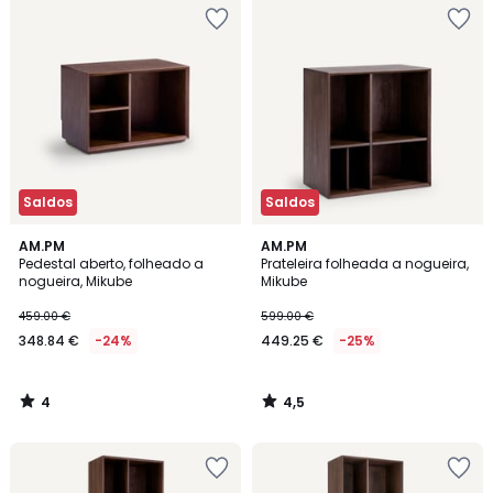
Saldos
Saldos
4
4,5
AM.PM
AM.PM
/
/ 5
Pedestal aberto, folheado a
Prateleira folheada a nogueira,
5
nogueira, Mikube
Mikube
459.00 €
599.00 €
348.84 €
-24%
449.25 €
-25%
4
4,5
/
/
5
5