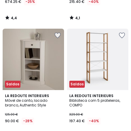
674.25 €
-25%
215.40 €
-40%
em
vez
de
4,4
4,1
899.00
/
/
5
5
€
25%
de
desconto
aplicado.
Saldos
Saldos
3,7
4,4
LA REDOUTE INTERIEURS
LA REDOUTE INTERIEURS
/ 5
/ 5
Móvel de canto, lacado
Biblioteca com 5 prateleiras,
branco, Authentic Style
COMPO
125.00 €
329.00 €
90.00 €
-28%
197.40 €
-40%