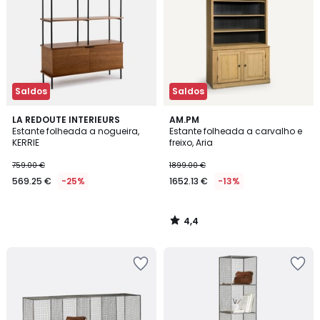
Saldos
Saldos
4,4
LA REDOUTE INTERIEURS
AM.PM
/ 5
Estante folheada a nogueira,
Estante folheada a carvalho e
KERRIE
freixo, Aria
759.00 €
1899.00 €
569.25 €
-25%
1652.13 €
-13%
4,4
/
5