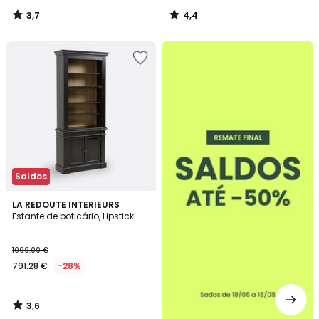
3,7
4,4
/
/
5
5
até
-50%
Saldos
3,6
LA REDOUTE INTERIEURS
/ 5
Estante de boticário, Lipstick
1099.00 €
791.28 €
-28%
3,6
/