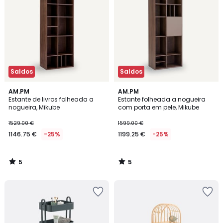
Saldos
Saldos
5
5
AM.PM
AM.PM
/
/
Estante de livros folheada a
Estante folheada a nogueira
5
5
nogueira, Mikube
com porta em pele, Mikube
1529.00 €
1599.00 €
1146.75 €
-25%
1199.25 €
-25%
5
5
/
/
5
5