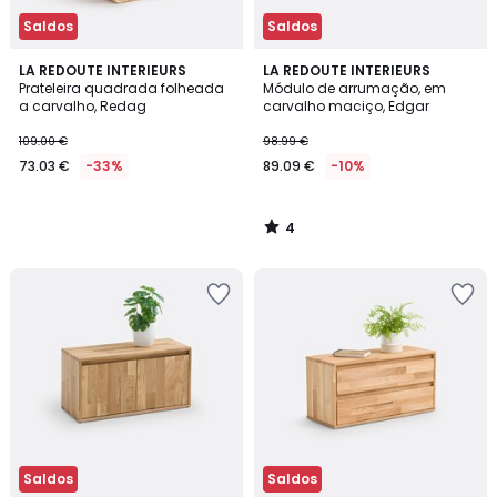
Saldos
Saldos
4
LA REDOUTE INTERIEURS
LA REDOUTE INTERIEURS
/
Prateleira quadrada folheada
Módulo de arrumação, em
5
a carvalho, Redag
carvalho maciço, Edgar
109.00 €
98.99 €
73.03 €
-33%
89.09 €
-10%
4
/
5
Saldos
Saldos