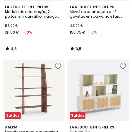
4,3
3,5
LA REDOUTE INTERIEURS
LA REDOUTE INTERIEURS
/ 5
/ 5
Módulo de arrumação, 2
Móvel de arrumação de 2
portas, em carvalho maciço,
gavetas em carvalho e faia,
Edgar
Edgar
135.00 €
165.00 €
121.50 €
-10%
156.75 €
-5%
4,3
3,5
/
/
5
5
Saldos
Saldos
4,8
4
AM.PM
LA REDOUTE INTERIEURS
/ 5
/
Estante em nogueira maciça,
Estante, Ptilu