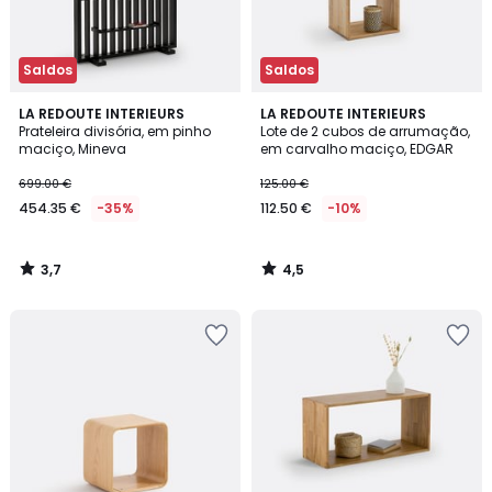
Saldos
Saldos
3,7
4,5
LA REDOUTE INTERIEURS
LA REDOUTE INTERIEURS
/ 5
/ 5
Prateleira divisória, em pinho
Lote de 2 cubos de arrumação,
maciço, Mineva
em carvalho maciço, EDGAR
699.00 €
125.00 €
454.35 €
-35%
112.50 €
-10%
3,7
4,5
/
/
5
5