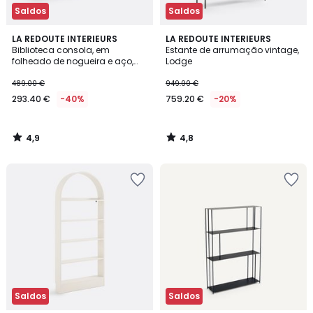
Saldos
Saldos
4,9
4,8
LA REDOUTE INTERIEURS
LA REDOUTE INTERIEURS
/ 5
/ 5
Biblioteca consola, em
Estante de arrumação vintage,
folheado de nogueira e aço,
Lodge
WATFORD
489.00 €
949.00 €
293.40 €
-40%
759.20 €
-20%
4,9
4,8
/
/
5
5
Saldos
Saldos