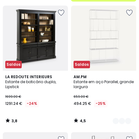
5
Saldos
Saldos
3,8
4,5
LA REDOUTE INTERIEURS
2
AM.PM
/ 5
/ 5
Estante de boticário dupla,
Estante em aço Parallel, grande
Cores
Lipstick
largura
1699.00 €
659.00 €
1291.24 €
-24%
494.25 €
-25%
3,8
4,5
/
/
5
5