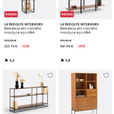
Saldos
Saldos
4,2
3,8
LA REDOUTE INTERIEURS
LA REDOUTE INTERIEURS
/ 5
/ 5
Biblioteca, em carvalho
Biblioteca, em carvalho
maciço e aço, HIBA
maciço e aço, HIBA
329.00 €
819.00 €
223.72 €
-32%
581.49 €
-29%
4,2
3,8
/
/
5
5