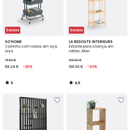
Saldos
Saldos
5
4,5
SO'HOME
LA REDOUTE INTERIEURS
/
/ 5
Carrinho com rodas, em aço,
Estante para criança, em
5
Lirya
rattan, Albin
74.99 €
199.00 €
56.24 €
-25%
139.30 €
-30%
5
4,5
/
/
5
5