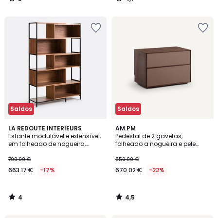
/
/
5
5
Saldos
Saldos
4
4,5
LA REDOUTE INTERIEURS
AM.PM
/
/ 5
Estante modulável e extensível,
Pedestal de 2 gavetas,
5
em folheado de nogueira,
folheado a nogueira e pele
Volga
Mikube
799.00 €
859.00 €
663.17 €
-17%
670.02 €
-22%
4
4,5
/
/
5
5