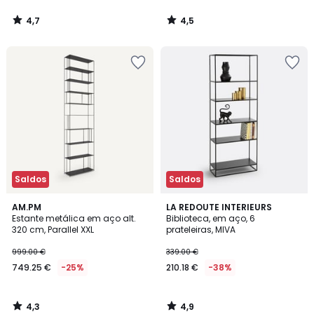
4,7
4,5
/
/
5
5
Saldos
Saldos
4,3
4,9
AM.PM
LA REDOUTE INTERIEURS
/ 5
/ 5
Estante metálica em aço alt.
Biblioteca, em aço, 6
320 cm, Parallel XXL
prateleiras, MIVA
999.00 €
339.00 €
749.25 €
-25%
210.18 €
-38%
4,3
4,9
/
/