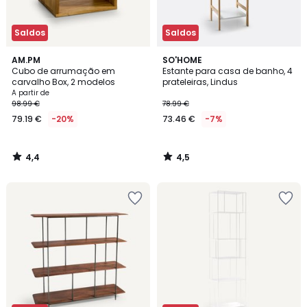
Saldos
Saldos
4,4
4,5
AM.PM
SO'HOME
/ 5
/ 5
Cubo de arrumação em
Estante para casa de banho, 4
carvalho Box, 2 modelos
prateleiras, Lindus
A partir de
98.99 €
78.99 €
79.19 €
-20%
73.46 €
-7%
4,4
4,5
/
/
5
5