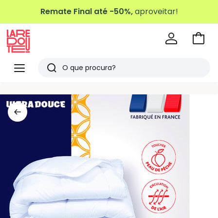
Remate Final até -50%,
aproveitar!
Ir
para
La
o
Redoute
Menu
Pesquisar
carri
Últimos
artigos
vistos