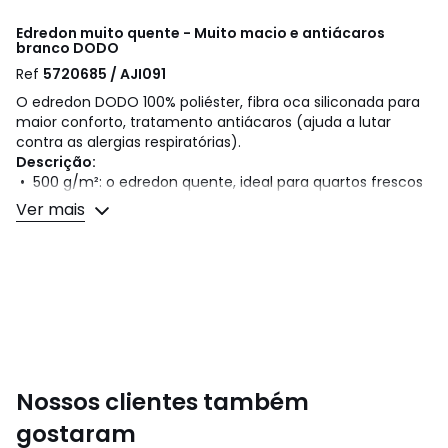
Edredon muito quente - Muito macio e antiácaros
branco
DODO
Ref
5720685 / AJI091
O edredon DODO 100% poliéster, fibra oca siliconada para
maior conforto, tratamento antiácaros (ajuda a lutar
contra as alergias respiratórias).
Descrição:
• 500 g/m²: o edredon quente, ideal para quartos frescos
(15-16 ° máx.)
Ver mais
• Capa 100% poliéster microfibra
• Este artigo beneficia de um tratamento com ativo
biocida. A substância ativa é o extrato de Nim e o Geraniol.
• Pespontos em linha.
• Acabamento com debrum com pespontos duplos de
reforço.
• Lavável a 60°.
• .
Nossos clientes também
Cores
Branco
gostaram
Tamanhos
75 x 120 cm, 140 x 200 cm, 200 x 200 cm, 240