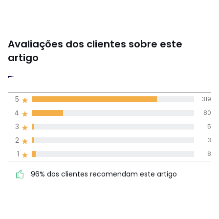
Avaliações dos clientes sobre este
artigo
4,7
5
319
(415)
média de
4
80
avaliações em
3
5
todos os idiomas
2
3
1
8
Avaliações 100% autênticas,
96% dos clientes
5
319
96% dos clientes recomendam este artigo
recomendam este artigo
4
80
3
5
2
3