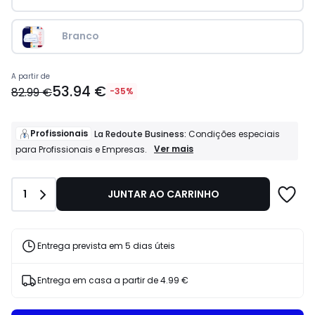
Branco
Preço
A partir de
53.94 €
a
82.99 €
-35%
partir
de
53.94
Profissionais
La Redoute Business:
Condições especiais
€
Profissionais
Ver mais
para Profissionais e Empresas.
La
em
Redoute
vez
Business:
de
Quantidade
1
JUNTAR AO CARRINHO
Condições
82.99
especiais
€
para
35%
Profissionais
e
de
Entrega prevista em 5 dias úteis
Empresas.
desconto
aplicado.
Entrega em casa a partir de
4.99 €