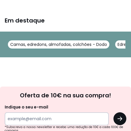
Em destaque
Camas, edredons, almofadas, colchões - Dodo
Edred
Newsletter
Oferta de 10€ na sua compra!
Indique o seu e-mail
OK
*Subscreva a nossa newsletter e receba uma redução de 10€ a cada 100€ de
compras