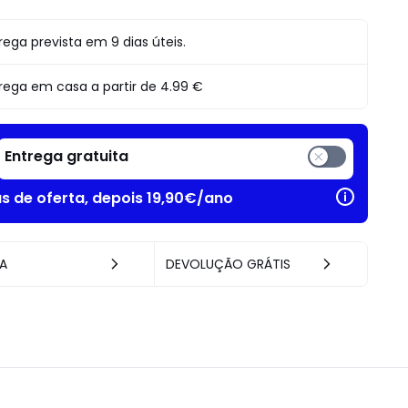
Profissionais
e
Empresas.
o
rega prevista em 9 dias úteis.
rega em casa a partir de
4.99 €
Entrega gratuita
as de oferta, depois 19,90€/ano
A
DEVOLUÇÃO GRÁTIS