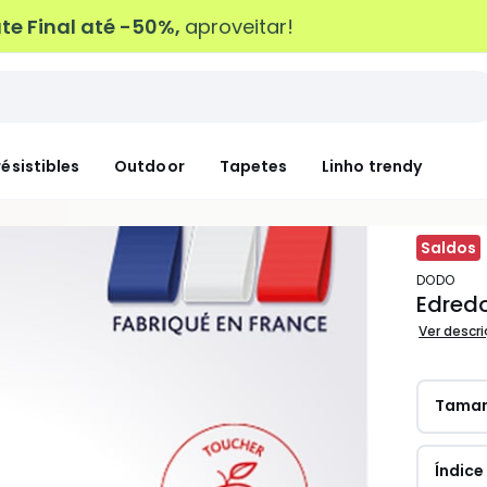
e Final até -50%,
aproveitar!
résistibles
Outdoor
Tapetes
Linho trendy
Saldos
DODO
Edred
Ver descr
Tama
Índice