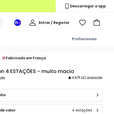
Descarregar a app
A
Entrar / Registar
Espaço
Voir
Ir
minha
La
ma
para
conta
Redoute
wishlist
o
Profissionais
+
carrinho
Fabricado em França
on 4 ESTAÇÕES - muito macio
ição
4,6
/5
237 avaliações
nho
 de calor
4 estações