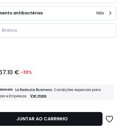
mento antibactérias
Não
Branco
idade
67.10 €
-39%
sionais
La Redoute Business:
Condições especiais para
Profissionais
Ver mais
nais e Empresas.
La
Redoute
Business:
Condições
JUNTAR AO CARRINHO
especiais
para