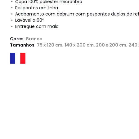
• Capa 100% poliéster microfibra
• Pespontos em linha
• Acabamento com debrum com pespontos duplos de re
• Lavável a 60°
• Entregue com mala
Cores
Branco
Tamanhos
75 x 120 cm, 140 x 200 cm, 200 x 200 cm, 240