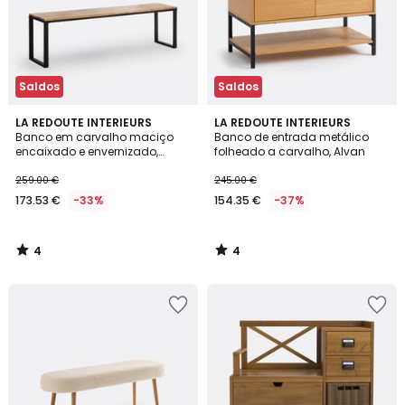
Saldos
Saldos
4
4
LA REDOUTE INTERIEURS
LA REDOUTE INTERIEURS
/
/
Banco em carvalho maciço
Banco de entrada metálico
5
5
encaixado e envernizado,
folheado a carvalho, Alvan
comp. 160 cm, Hiba
259.00 €
245.00 €
173.53 €
-33%
154.35 €
-37%
4
4
/
/
5
5