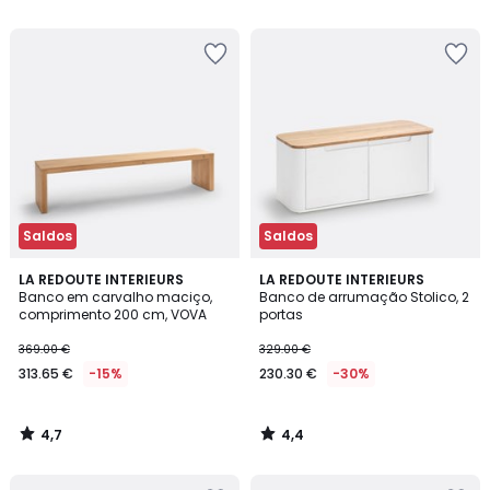
5
5
€
29%
de
desconto
aplicado.
Saldos
Saldos
4,7
4,4
LA REDOUTE INTERIEURS
LA REDOUTE INTERIEURS
/ 5
/ 5
Banco em carvalho maciço,
Banco de arrumação Stolico, 2
comprimento 200 cm, VOVA
portas
369.00 €
329.00 €
313.65 €
-15%
230.30 €
-30%
4,7
4,4
/
/
5
5