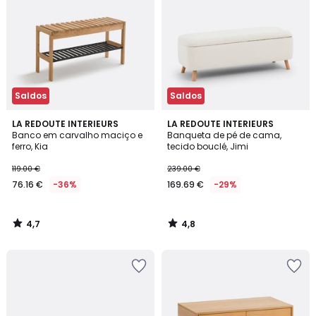
Saldos
Saldos
4,7
4,8
LA REDOUTE INTERIEURS
LA REDOUTE INTERIEURS
/ 5
/ 5
Banco em carvalho maciço e
Banqueta de pé de cama,
ferro, Kia
tecido bouclé, Jimi
119.00 €
239.00 €
76.16 €
-36%
169.69 €
-29%
4,7
4,8
/
/
5
5