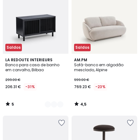
Saldos
Saldos
5
4,5
2
LA REDOUTE INTERIEURS
AM.PM
/
/ 5
Banco para casa de banho
Sofá-banco em algodão
Cores
5
em carvalho, Bilbao
mesclado, Alpine
299.00 €
999.00 €
206.31 €
-31%
769.23 €
-23%
5
4,5
/
/
5
5