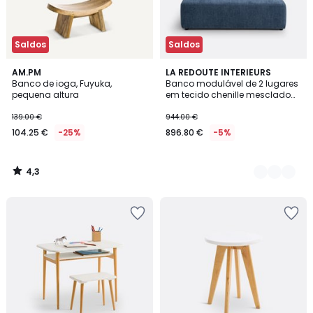
Saldos
Saldos
4,3
AM.PM
3
LA REDOUTE INTERIEURS
/ 5
Banco de ioga, Fuyuka,
Banco modulável de 2 lugares
Cores
pequena altura
em tecido chenille mesclado
Monica
139.00 €
944.00 €
104.25 €
-25%
896.80 €
-5%
4,3
/
5