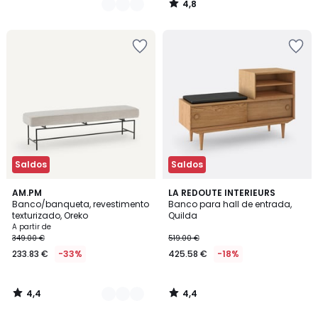
4,8
/
5
Saldos
Saldos
4,4
4,4
2
AM.PM
LA REDOUTE INTERIEURS
/ 5
/ 5
Banco/banqueta, revestimento
Banco para hall de entrada,
Cores
texturizado, Oreko
Quilda
A partir de
349.00 €
519.00 €
233.83 €
-33%
425.58 €
-18%
4,4
4,4
/
/
5
5