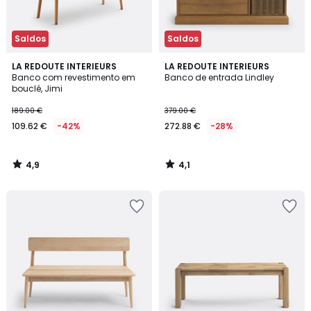
Saldos
Saldos
4,9
4,1
LA REDOUTE INTERIEURS
LA REDOUTE INTERIEURS
/ 5
/ 5
Banco com revestimento em
Banco de entrada Lindley
bouclé, Jimi
189.00 €
379.00 €
109.62 €
-42%
272.88 €
-28%
4,9
4,1
/
/
5
5