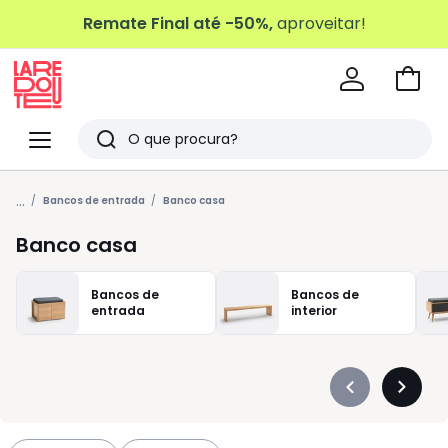
Remate Final até -50%,
aproveitar!
Ir
para
La
o
Redoute
Menu
Pesquisar
carri
Últimos
...
artigos
Bancos de entrada
Banco casa
vistos
Banco casa
Bancos de
Bancos de
entrada
interior
Précédent
Suivan
-
-
défiler
défiler