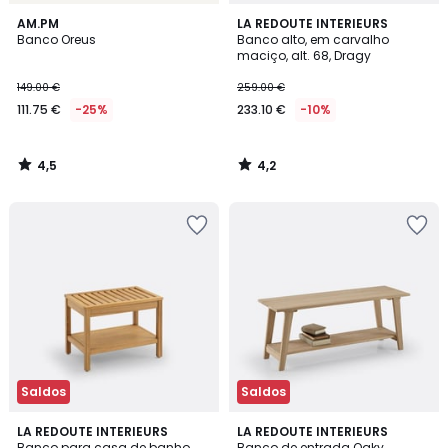
4,5
4,2
AM.PM
LA REDOUTE INTERIEURS
/ 5
/ 5
Banco Oreus
Banco alto, em carvalho
maciço, alt. 68, Dragy
149.00 €
259.00 €
111.75 €
-25%
233.10 €
-10%
4,5
4,2
/
/
5
5
Saldos
Saldos
4,1
4,3
LA REDOUTE INTERIEURS
LA REDOUTE INTERIEURS
/ 5
/ 5
Banco para casa de banho
Banco de entrada Oaky