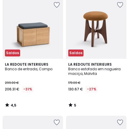
Saldos
Saldos
4,5
5
LA REDOUTE INTERIEURS
LA REDOUTE INTERIEURS
/ 5
/
Banco de entrada, Compo
Banco estofado em nogueira
5
maciça, Malvita
299.00 €
179.00 €
206.31 €
-31%
130.67 €
-27%
4,5
5
/
/
5
5