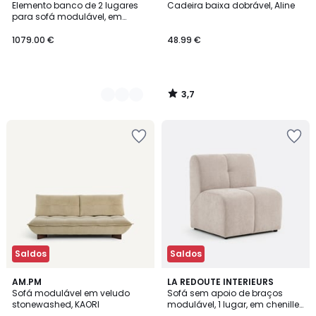
/ 5
Elemento banco de 2 lugares
Cadeira baixa dobrável, Aline
Cores
para sofá modulável, em
veludo texturado, MALO
1079.00 €
48.99 €
3,7
/
5
Saldos
Saldos
3
AM.PM
6
LA REDOUTE INTERIEURS
Sofá modulável em veludo
Sofá sem apoio de braços
Cores
Cores
stonewashed, KAORI
modulável, 1 lugar, em chenille
fino, ANETA