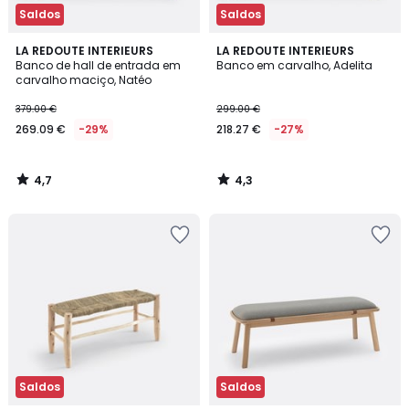
Saldos
Saldos
4,7
4,3
LA REDOUTE INTERIEURS
LA REDOUTE INTERIEURS
/ 5
/ 5
Banco de hall de entrada em
Banco em carvalho, Adelita
carvalho maciço, Natéo
379.00 €
299.00 €
269.09 €
-29%
218.27 €
-27%
4,7
4,3
/
/
5
5
Saldos
Saldos