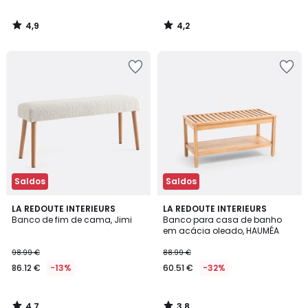
4,9
4,2
/
/
5
5
Saldos
Saldos
4,7
3,8
LA REDOUTE INTERIEURS
LA REDOUTE INTERIEURS
/ 5
/ 5
Banco de fim de cama, Jimi
Banco para casa de banho
em acácia oleado, HAUMÉA
98.99 €
88.99 €
86.12 €
-13%
60.51 €
-32%
4,7
3,8