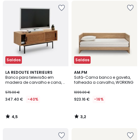
Saldos
Saldos
4,5
3,2
LA REDOUTE INTERIEURS
AM.PM
/ 5
/ 5
Banco para televisão em
Sofá-Cama banco e gaveta,
madeira de carvalho e cana, 2
folheada a carvalho, WORKING
portas, Waska
579.00 €
1099.00 €
347.40 €
-40%
923.16 €
-16%
4,5
3,2
/
/
5
5