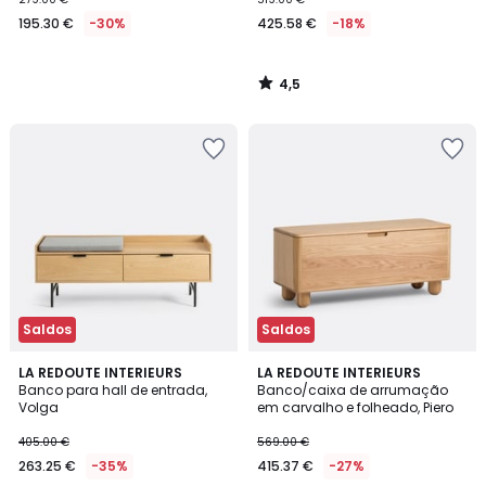
195.30 €
-30%
425.58 €
-18%
4,5
/
5
Saldos
Saldos
4,9
4,2
LA REDOUTE INTERIEURS
LA REDOUTE INTERIEURS
/ 5
/ 5
Banco para hall de entrada,
Banco/caixa de arrumação
Volga
em carvalho e folheado, Piero
405.00 €
569.00 €
263.25 €
-35%
415.37 €
-27%