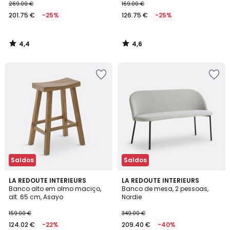
269.00 €
169.00 €
201.75 €
-25%
126.75 €
-25%
4,4
4,6
/
/
5
5
Saldos
Saldos
4,4
4
LA REDOUTE INTERIEURS
LA REDOUTE INTERIEURS
/ 5
/
Banco alto em olmo maciço,
Banco de mesa, 2 pessoas,
5
alt. 65 cm, Asayo
Nordie
159.00 €
349.00 €
124.02 €
-22%
209.40 €
-40%