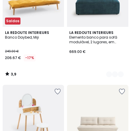
Saldos
3,9
LA REDOUTE INTERIEURS
5
LA REDOUTE INTERIEURS
/ 5
Banco Daybed, Miji
Elemento banco para sofá
Cores
modulável, 2 lugares, em
bombazina, SEVEN
249.00 €
669.00 €
206.67 €
-17%
3,9
/
5