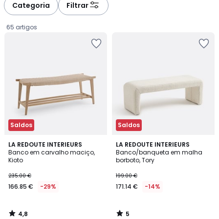
à
à
Categoria
Filtrar
gauche
droite
65 artigos
Saldos
Saldos
4,8
5
LA REDOUTE INTERIEURS
LA REDOUTE INTERIEURS
/ 5
/
Banco em carvalho maciço,
Banco/banqueta em malha
5
Kioto
borboto, Tory
166.85
235.00 €
199.00 €
€
166.85 €
-29%
171.14 €
-14%
em
vez
de
4,8
5
235.00
/
/