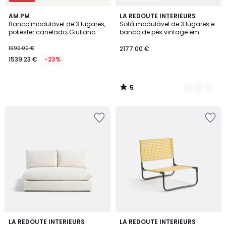
5
AM.PM
4
LA REDOUTE INTERIEURS
/
Banco modulável de 3 lugares,
Sofá modulável de 3 lugares e
Cores
5
poliéster canelado, Giuliano
banco de pés vintage em
bombazina, Seven
1999.00 €
2177.00 €
1539.23 €
-23%
5
/
5
3,7
5
LA REDOUTE INTERIEURS
LA REDOUTE INTERIEURS