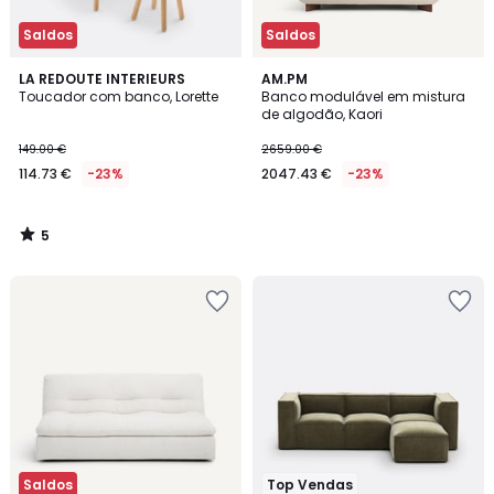
Saldos
Saldos
5
LA REDOUTE INTERIEURS
AM.PM
/
Toucador com banco, Lorette
Banco modulável em mistura
5
de algodão, Kaori
149.00 €
2659.00 €
114.73 €
-23%
2047.43 €
-23%
5
/
5
Saldos
Top Vendas