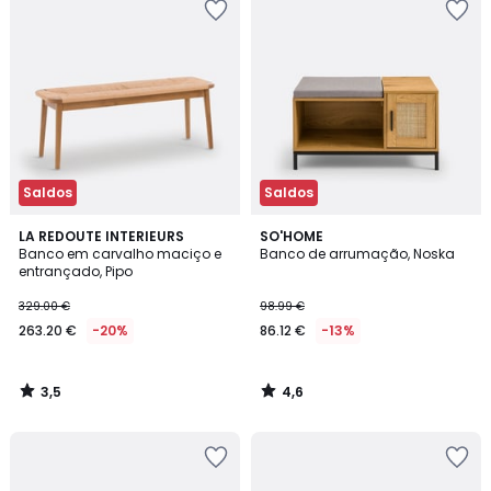
Saldos
Saldos
3,5
4,6
LA REDOUTE INTERIEURS
SO'HOME
/ 5
/ 5
Banco em carvalho maciço e
Banco de arrumação, Noska
entrançado, Pipo
329.00 €
98.99 €
263.20 €
-20%
86.12 €
-13%
3,5
4,6
/
/
5
5