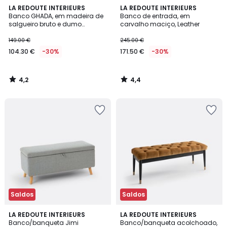
4,2
4,4
LA REDOUTE INTERIEURS
LA REDOUTE INTERIEURS
/ 5
/ 5
Banco GHADA, em madeira de
Banco de entrada, em
salgueiro bruto e dumo
carvalho maciço, Leather
entrançado
149.00 €
245.00 €
104.30 €
-30%
171.50 €
-30%
4,2
4,4
/
/
5
5
Saldos
Saldos
4,6
4,8
LA REDOUTE INTERIEURS
LA REDOUTE INTERIEURS
/ 5
/ 5
Banco/banqueta Jimi
Banco/banqueta acolchoado,