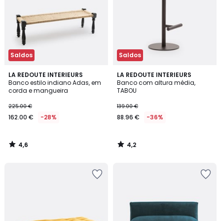
Saldos
Saldos
4,6
4,2
LA REDOUTE INTERIEURS
LA REDOUTE INTERIEURS
/ 5
/ 5
Banco estilo indiano Adas, em
Banco com altura média,
corda e mangueira
TABOU
225.00 €
139.00 €
162.00 €
-28%
88.96 €
-36%
4,6
4,2
/
/
5
5