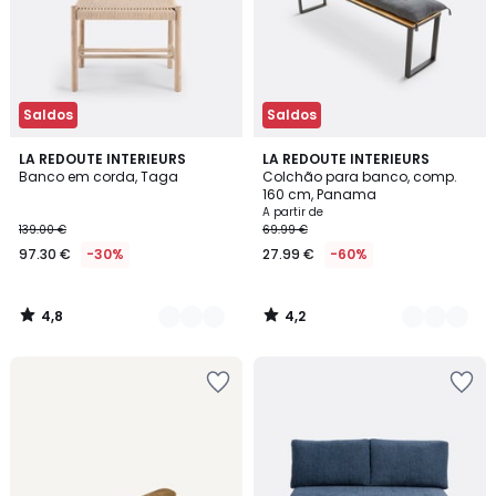
Saldos
Saldos
4,8
4,2
2
LA REDOUTE INTERIEURS
5
LA REDOUTE INTERIEURS
/ 5
/ 5
Banco em corda, Taga
Colchão para banco, comp.
Cores
Cores
160 cm, Panama
A partir de
139.00 €
69.99 €
97.30 €
-30%
27.99 €
-60%
4,8
4,2
/
/
5
5