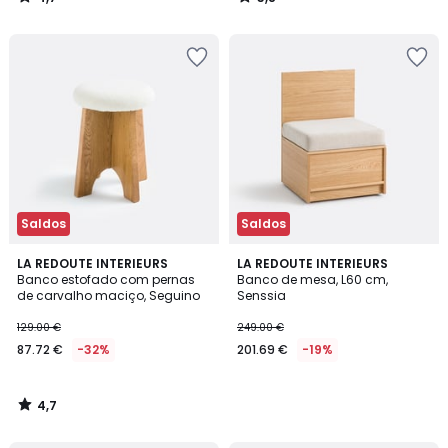
/
/
5
5
Saldos
Saldos
4,7
LA REDOUTE INTERIEURS
LA REDOUTE INTERIEURS
/ 5
Banco estofado com pernas
Banco de mesa, L60 cm,
de carvalho maciço, Seguino
Senssia
129.00 €
249.00 €
87.72 €
-32%
201.69 €
-19%
4,7
/
5