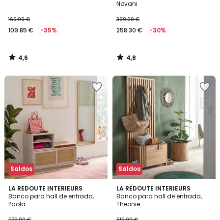
Novani
169.00 €
369.00 €
109.85 €
-35%
258.30 €
-30%
4,6
4,8
/
/
5
5
Saldos
Saldos
4,5
LA REDOUTE INTERIEURS
LA REDOUTE INTERIEURS
/ 5
Banco para hall de entrada,
Banco para hall de entrada,
Paola
Theonie
279.00 €
519.00 €