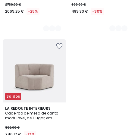
2759.00 €
699.00 €
2069.25 €
-25%
489.30 €
-30%
Saldos
6
LA REDOUTE INTERIEURS
Cadeirão de mesa de canto
Cores
modulável, de 1 lugar, em
chenille fino, ANETA
899.00 €
746.17 €
-17%