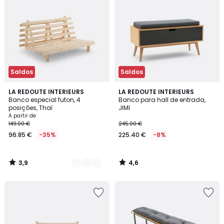
Saldos
Saldos
3,9
4,6
3
LA REDOUTE INTERIEURS
LA REDOUTE INTERIEURS
/ 5
/ 5
Banco especial futon, 4
Banco para hall de entrada,
Cores
posições, Thaï
JIMI
A partir de
149.00 €
245.00 €
96.85 €
-35%
225.40 €
-8%
3,9
4,6
/
/
5
5