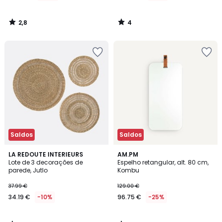
2,8
4
/
/
5
5
Saldos
Saldos
4,4
4,8
LA REDOUTE INTERIEURS
AM.PM
/ 5
/ 5
Lote de 3 decorações de
Espelho retangular, alt. 80 cm,
parede, Jutlo
Kombu
37.99 €
129.00 €
34.19 €
-10%
96.75 €
-25%