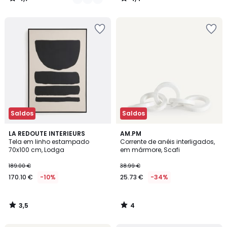
/
/
5
5
Saldos
Saldos
3,5
4
LA REDOUTE INTERIEURS
AM.PM
/ 5
/
Tela em linho estampado
Corrente de anéis interligados,
5
70x100 cm, Lodga
em mármore, Scafi
189.00 €
38.99 €
170.10 €
-10%
25.73 €
-34%
3,5
4
/
/
5
5