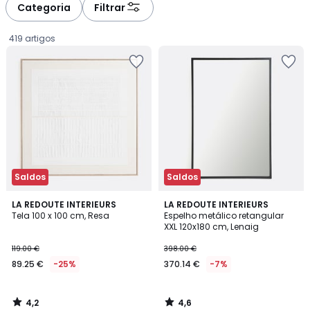
Categoria
Filtrar
419 artigos
Saldos
Saldos
4,2
4,6
LA REDOUTE INTERIEURS
LA REDOUTE INTERIEURS
/ 5
/ 5
Tela 100 x 100 cm, Resa
Espelho metálico retangular
XXL 120x180 cm, Lenaig
89.25
119.00 €
398.00 €
€
89.25 €
-25%
370.14 €
-7%
em
vez
de
4,2
4,6
119.00
/
/