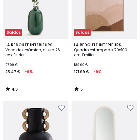
Saldos
Saldos
4,6
5
LA REDOUTE INTERIEURS
LA REDOUTE INTERIEURS
/ 5
/
Vaso de cerâmica, altura 26
Quadro estampado, 70x100
5
cm, Estria
cm, Emilia
27.99 €
189.00 €
25.47 €
-9%
171.99 €
-9%
4,6
5
/
/
5
5