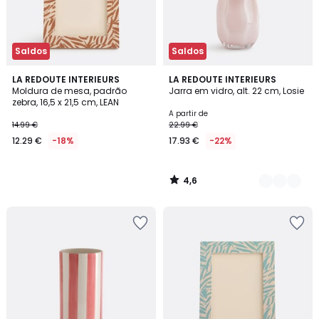
Saldos
Saldos
4,6
LA REDOUTE INTERIEURS
3
LA REDOUTE INTERIEURS
/ 5
Moldura de mesa, padrão
Jarra em vidro, alt. 22 cm, Losie
Cores
zebra, 16,5 x 21,5 cm, LEAN
A partir de
14.99 €
22.99 €
12.29 €
-18%
17.93 €
-22%
4,6
/
5