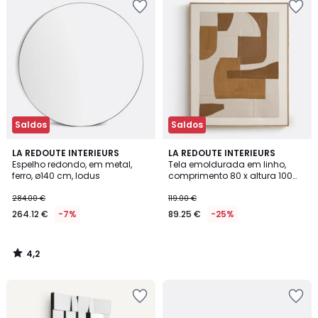
Saldos
Saldos
4,2
LA REDOUTE INTERIEURS
LA REDOUTE INTERIEURS
/ 5
Espelho redondo, em metal,
Tela emoldurada em linho,
ferro, ø140 cm, Iodus
comprimento 80 x altura 100
cm, SEPYA
284.00 €
119.00 €
264.12 €
-7%
89.25 €
-25%
4,2
/
5