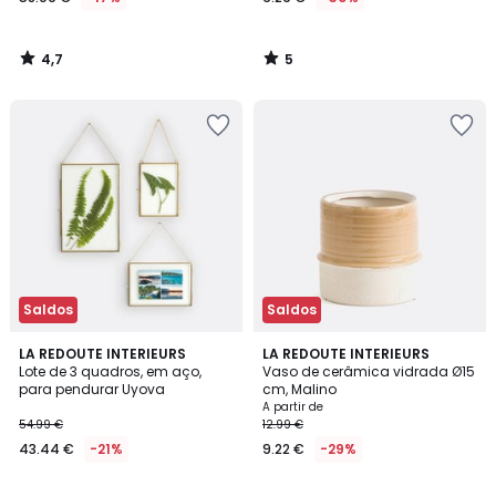
4,7
5
/
/
5
5
Saldos
Saldos
3,9
4,3
LA REDOUTE INTERIEURS
2
LA REDOUTE INTERIEURS
/ 5
/ 5
Lote de 3 quadros, em aço,
Vaso de cerâmica vidrada Ø15
Cores
para pendurar Uyova
cm, Malino
A partir de
54.99 €
12.99 €
43.44 €
-21%
9.22 €
-29%