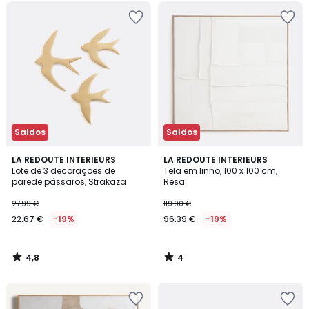
Saldos
Saldos
4,8
4
LA REDOUTE INTERIEURS
LA REDOUTE INTERIEURS
/ 5
/
Lote de 3 decorações de
Tela em linho, 100 x 100 cm,
5
parede pássaros, Strakaza
Resa
27.99 €
119.00 €
22.67 €
-19%
96.39 €
-19%
4,8
4
/
/
5
5