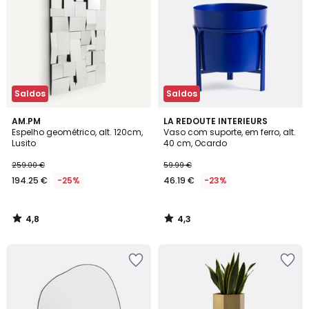
Saldos
Saldos
4,8
4,3
AM.PM
LA REDOUTE INTERIEURS
/ 5
/ 5
Espelho geométrico, alt. 120cm,
Vaso com suporte, em ferro, alt.
Lusito
40 cm, Ocardo
259.00 €
59.99 €
194.25 €
-25%
46.19 €
-23%
4,8
4,3
/
/
5
5