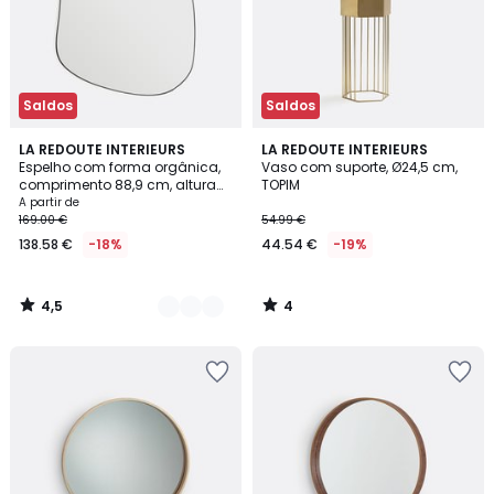
Saldos
Saldos
4,5
4
2
LA REDOUTE INTERIEURS
LA REDOUTE INTERIEURS
/ 5
/
Espelho com forma orgânica,
Vaso com suporte, Ø24,5 cm,
Cores
5
comprimento 88,9 cm, altura
TOPIM
74,6 cm, ORNICA
A partir de
169.00 €
54.99 €
138.58 €
-18%
44.54 €
-19%
4,5
4
/
/
5
5