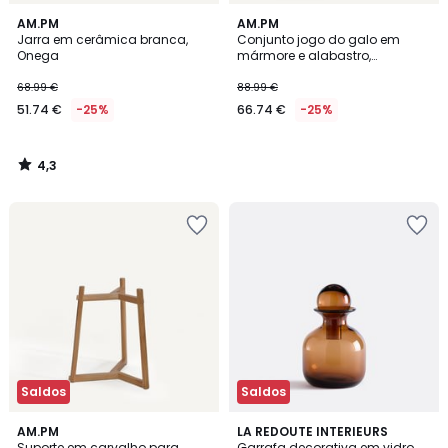
4,3
AM.PM
AM.PM
/ 5
Jarra em cerâmica branca,
Conjunto jogo do galo em
Onega
mármore e alabastro,
CASSIOPEE
68.99 €
88.99 €
51.74 €
-25%
66.74 €
-25%
4,3
/
5
Saldos
Saldos
4,8
AM.PM
LA REDOUTE INTERIEURS
/ 5
Suporte em carvalho para
Garrafa decorativa em vidro