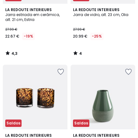
4,3
4
LA REDOUTE INTERIEURS
LA REDOUTE INTERIEURS
/ 5
/
Jarra estriada em cerâmica,
Jarra de vidro, alt. 23 cm, Olia
5
alt. 21 cm, Estria
27.99 €
27.99 €
22.67 €
-19%
20.99 €
-25%
4,3
4
/
/
5
5
Saldos
Saldos
5
4,5
LA REDOUTE INTERIEURS
3
LA REDOUTE INTERIEURS