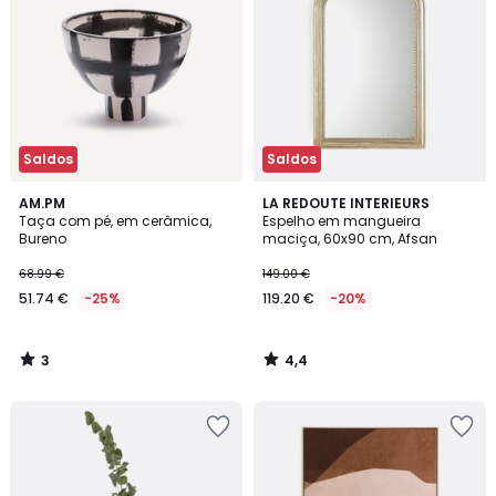
Saldos
Saldos
3
4,4
AM.PM
LA REDOUTE INTERIEURS
/
/ 5
Taça com pé, em cerâmica,
Espelho em mangueira
5
Bureno
maciça, 60x90 cm, Afsan
68.99 €
149.00 €
51.74 €
-25%
119.20 €
-20%
3
4,4
/
/
5
5