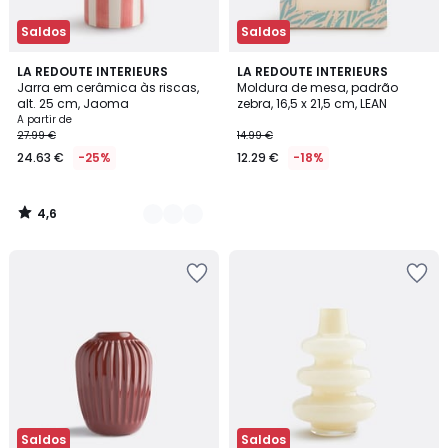
Saldos
Saldos
4,6
7
LA REDOUTE INTERIEURS
LA REDOUTE INTERIEURS
/ 5
Jarra em cerâmica às riscas,
Moldura de mesa, padrão
Cores
alt. 25 cm, Jaoma
zebra, 16,5 x 21,5 cm, LEAN
A partir de
27.99 €
14.99 €
24.63 €
-25%
12.29 €
-18%
4,6
/
5
Saldos
Saldos