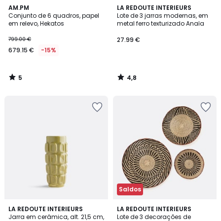
5
4,8
AM.PM
LA REDOUTE INTERIEURS
/
/ 5
Conjunto de 6 quadros, papel
Lote de 3 jarras modernas, em
5
em relevo, Hekatos
metal ferro texturizado Anaïa
799.00 €
27.99 €
679.15 €
-15%
5
4,8
/
/
5
5
Saldos
4,8
4,4
LA REDOUTE INTERIEURS
LA REDOUTE INTERIEURS
/ 5
/ 5
Jarra em cerâmica, alt. 21,5 cm,
Lote de 3 decorações de