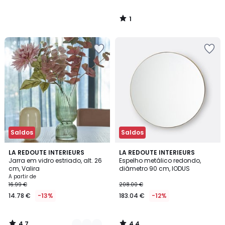
1
/
5
Saldos
Saldos
4,7
4,4
3
LA REDOUTE INTERIEURS
LA REDOUTE INTERIEURS
/ 5
/ 5
Jarra em vidro estriado, alt. 26
Espelho metálico redondo,
Cores
cm, Valira
diâmetro 90 cm, IODUS
A partir de
16.99 €
208.00 €
14.78 €
-13%
183.04 €
-12%
4,7
4,4