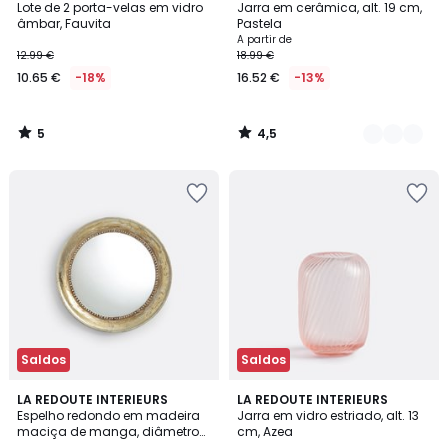
/
/ 5
Lote de 2 porta-velas em vidro
Jarra em cerâmica, alt. 19 cm,
Cores
5
âmbar, Fauvita
Pastela
A partir de
12.99 €
18.99 €
10.65 €
-18%
16.52 €
-13%
5
4,5
/
/
5
5
Saldos
Saldos
4,6
5
LA REDOUTE INTERIEURS
2
LA REDOUTE INTERIEURS
/ 5
/
Espelho redondo em madeira
Jarra em vidro estriado, alt. 13
Cores
5
maciça de manga, diâmetro
cm, Azea
60 cm, AFSAN