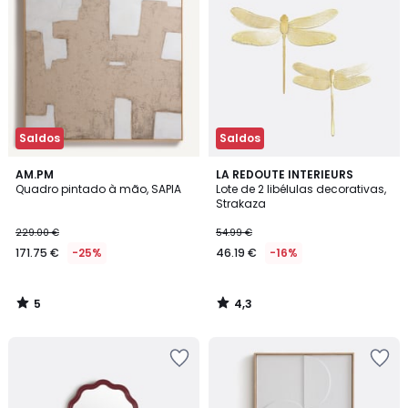
Saldos
Saldos
5
4,3
AM.PM
LA REDOUTE INTERIEURS
/
/ 5
Quadro pintado à mão, SAPIA
Lote de 2 libélulas decorativas,
5
Strakaza
229.00 €
54.99 €
171.75 €
-25%
46.19 €
-16%
5
4,3
/
/
5
5