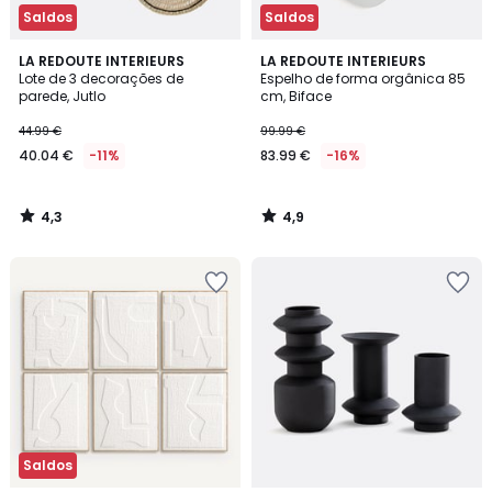
Saldos
Saldos
4,3
4,9
LA REDOUTE INTERIEURS
LA REDOUTE INTERIEURS
/ 5
/ 5
Lote de 3 decorações de
Espelho de forma orgânica 85
parede, Jutlo
cm, Biface
44.99 €
99.99 €
40.04 €
-11%
83.99 €
-16%
4,3
4,9
/
/
5
5
Saldos