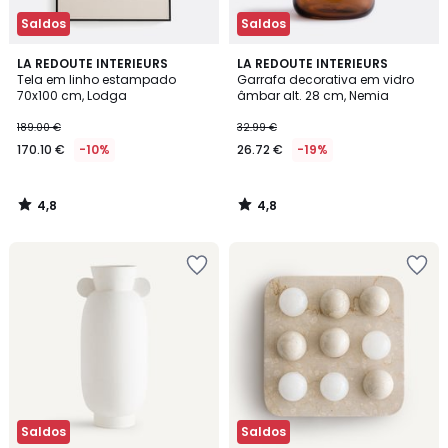
Saldos
Saldos
4,8
4,8
LA REDOUTE INTERIEURS
LA REDOUTE INTERIEURS
/ 5
/ 5
Tela em linho estampado
Garrafa decorativa em vidro
70x100 cm, Lodga
âmbar alt. 28 cm, Nemia
189.00 €
32.99 €
170.10 €
-10%
26.72 €
-19%
4,8
4,8
/
/
5
5
Saldos
Saldos