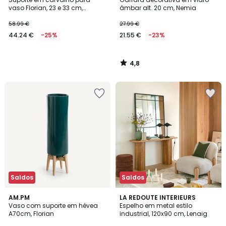
vaso Florian, 23 e 33 cm,
âmbar alt. 20 cm, Nemia
GRAYSON
58.99 €
27.99 €
44.24 €
-25%
21.55 €
-23%
4,8
/
5
Saldos
Saldos
4,2
4,8
AM.PM
LA REDOUTE INTERIEURS
/ 5
/ 5
Vaso com suporte em hévea
Espelho em metal estilo
A70cm, Florian
industrial, 120x90 cm, Lenaig