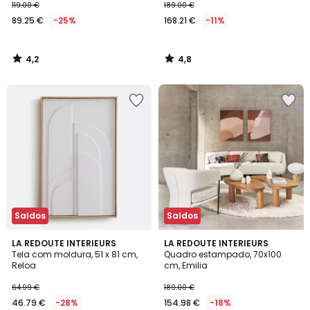
119.00 €
189.00 €
89.25 €
-25%
168.21 €
-11%
4,2
4,8
/
/
5
5
Saldos
Saldos
2,8
4
LA REDOUTE INTERIEURS
LA REDOUTE INTERIEURS
/ 5
/
Tela com moldura, 51 x 81 cm,
Quadro estampado, 70x100
5
Reloa
cm, Emilia
64.99 €
189.00 €
46.79 €
-28%
154.98 €
-18%