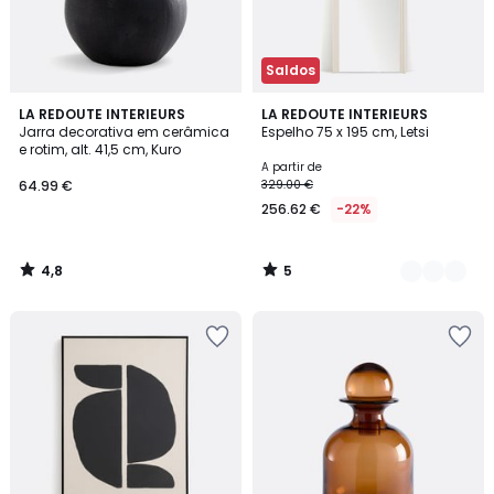
Saldos
4,8
5
LA REDOUTE INTERIEURS
2
LA REDOUTE INTERIEURS
/ 5
/
Jarra decorativa em cerâmica
Espelho 75 x 195 cm, Letsi
Cores
5
e rotim, alt. 41,5 cm, Kuro
A partir de
64.99 €
329.00 €
256.62 €
-22%
4,8
5
/
/
5
5