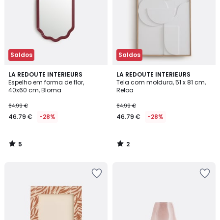
Saldos
Saldos
5
2
LA REDOUTE INTERIEURS
LA REDOUTE INTERIEURS
/
/
Espelho em forma de flor,
Tela com moldura, 51 x 81 cm,
5
5
40x60 cm, Bloma
Reloa
64.99 €
64.99 €
46.79 €
-28%
46.79 €
-28%
5
2
/
/
5
5