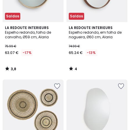
Saldos
Saldos
3,8
4
LA REDOUTE INTERIEURS
LA REDOUTE INTERIEURS
/ 5
/
Espelho redondo, folha de
Espelho redondo, em folha de
5
carvalho, Ø59 cm, Alaria
nogueira, Ø60 cm, Alaria
75.99 €
74.99 €
63.07 €
-17%
65.24 €
-13%
3,8
4
/
/
5
5