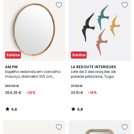
Saldos
Saldos
4,6
4,8
AM.PM
LA REDOUTE INTERIEURS
/ 5
/ 5
Espelho redondo em carvalho
Lote de 3 decorações de
maciço, diâmetro 100 cm,
parede pássaros, Tuga
Orion
339.00 €
27.99 €
254.25 €
-25%
23.51 €
-16%
4,6
4,8
/
/
5
5