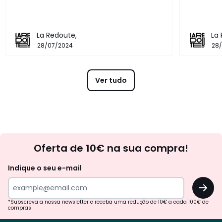
La Redoute,
La
28/07/2024
28
Ver tudo
Newsletter
Oferta de 10€ na sua compra!
Indique o seu e-mail
OK
*Subscreva a nossa newsletter e receba uma redução de 10€ a cada 100€ de
compras