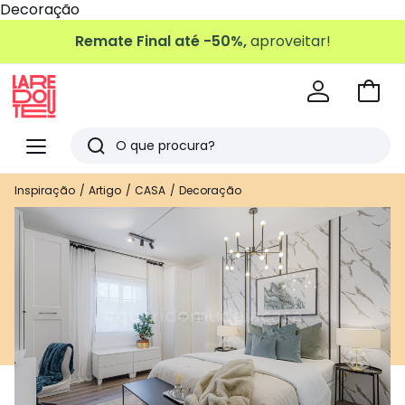
Decoração
Remate Final até -50%,
aproveitar!
Ir
para
La
o
Redoute
Menu
Pesquisar
carri
Últimos
Inspiração
Artigo
CASA
Decoração
artigos
vistos