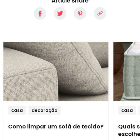
Article Share
casa
decoração
casa
Como limpar um sofá de tecido?
Quais s
escolhe