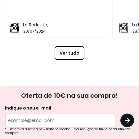
La Redoute,
La
28/07/2024
28
Ver tudo
Newsletter
Oferta de 10€ na sua compra!
Indique o seu e-mail
OK
*Subscreva a nossa newsletter e receba uma redução de 10€ a cada 100€ de
compras