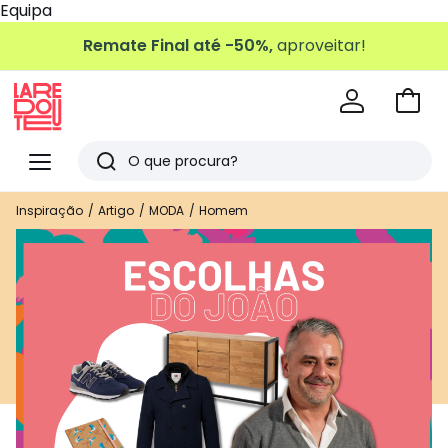
Equipa
Remate Final até -50%,
aproveitar!
Ir
para
La
o
Redoute
Menu
Pesquisar
carri
Últimos
Inspiração
Artigo
MODA
Homem
artigos
vistos