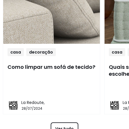
casa
decoração
casa
Como limpar um sofá de tecido?
Quais s
escolhe
La Redoute,
La
28/07/2024
28
Ver tudo