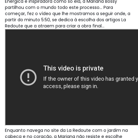
Enérgica e inspiradora como só ela, a Mariana Bossy
partilhou com o mundo todo este processo... Para
começar, fez o vídeo que lhe mostramos a seguir onde, a
partir do minuto 5:50, se dedica à escolha dos artigos La
Redoute que a atraem para criar a obra final...
Enquanto navega no site da La Redoute com o jardim na
cabeça e no coração, a Mariana não resiste e escolhe