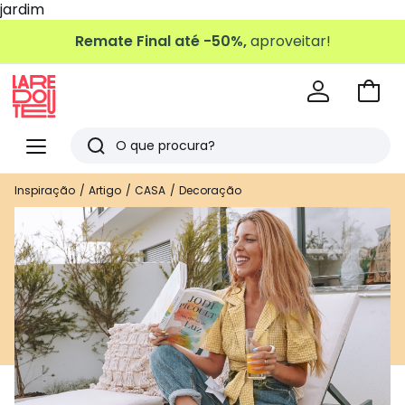
jardim
Remate Final até -50%,
aproveitar!
Ir
para
La
o
Redoute
Menu
Pesquisar
carri
Últimos
Inspiração
Artigo
CASA
Decoração
artigos
vistos