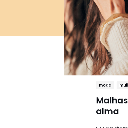
moda
mul
Malhas
alma