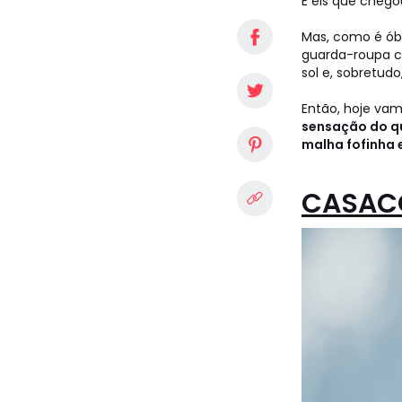
E eis que chego
Mas, como é ób
guarda-roupa c
sol e, sobretud
Então, hoje va
sensação do qu
malha fofinha e
CASAC