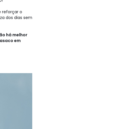
o!
 reforçar o
za dos dias sem
não há melhor
 casaco em