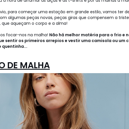
u a hora de arrumar as alças e as t-shirts e pôr as malhas à mã
vio, para começar uma estação em grande estilo, vamos ter de
om algumas peças novas, peças giras que compensem a triste
o, que aqueçam o corpo e a alma!
mos focar-nos na malha!
Não há melhor matéria para o frio e 
e sentir os primeiros arrepios e vestir uma camisola ou um
 quentinha...
O DE MALHA