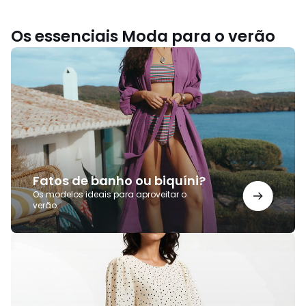
Os essenciais Moda para o verão
Fatos
de
banho
ou
biquíni?
Fatos de banho ou biquíni?
Os modelos ideais para aproveitar o
verão.
Vestidos
de
verão