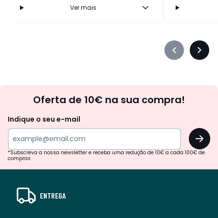
Ver mais
Précédent
Suiva
-
-
défiler
défile
à
à
Newsletter
gauche
droit
Oferta de 10€ na sua compra!
Indique o seu e-mail
OK
*Subscreva a nossa newsletter e receba uma redução de 10€ a cada 100€ de
compras
ENTREGA