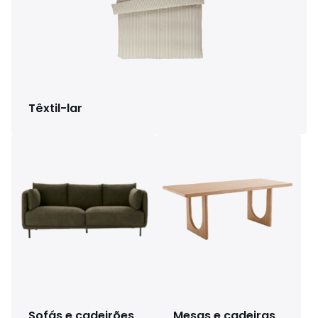
Têxtil-lar
Sofás e cadeirões
Mesas e cadeiras