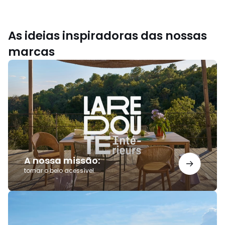
As ideias inspiradoras das nossas
marcas
A
nossa
missão:
A nossa missão:
tornar o belo acessível.
Saldos
AMPM