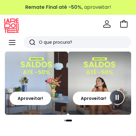
Remate Final até -50%,
aproveitar!
Ir
para
La
o
Redoute
Menu
Pesquisar
carri
Últimos
artigos
vistos
Aproveitar!
Aproveitar!