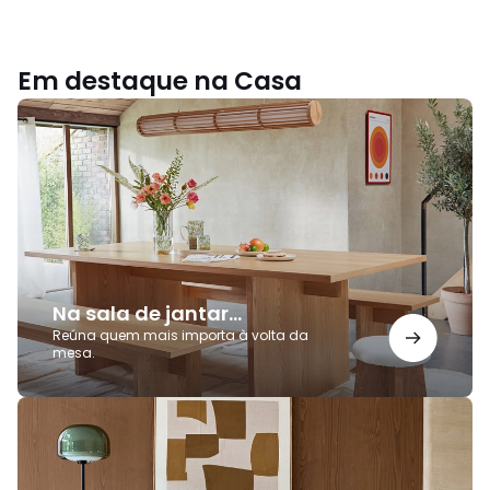
Em destaque na Casa
Na
sala
de
jantar...
Na sala de jantar...
Reúna quem mais importa à volta da
mesa.
Elegância
e
funcionalidade