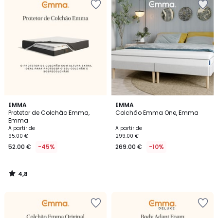
4,8
EMMA
EMMA
/ 5
Protetor de Colchão Emma,
Colchão Emma One, Emma
Emma
A partir de
A partir de
95.00 €
299.00 €
52.00 €
-45%
269.00 €
-10%
4,8
/
5