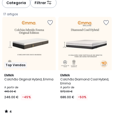
à
à
Categoria
Filtrar
gauche
droite
17 artigos
Top Vendas
4
EMMA
EMMA
/
Colchão Original Hybrid, Emma
Colchão Diamond Cool Hybrid,
5
Emma
Preço
A partir de
A partir de
449.00 €
1372.00 €
a
246.00 €
-45%
686.00 €
-50%
partir
de
246.00
4
€
/