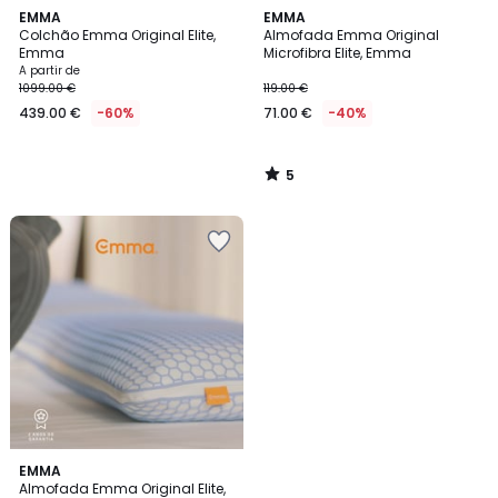
5
EMMA
EMMA
/
Colchão Emma Original Elite,
Almofada Emma Original
5
Emma
Microfibra Elite, Emma
A partir de
1099.00 €
119.00 €
439.00 €
-60%
71.00 €
-40%
5
/
5
3
EMMA
/
Almofada Emma Original Elite,