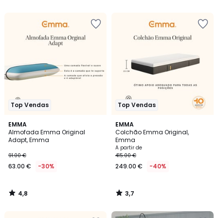
5
em
vez
de
449.00
€
45%
de
desconto
aplicado.
Top Vendas
Top Vendas
4,8
3,7
EMMA
EMMA
/ 5
/ 5
Almofada Emma Original
Colchão Emma Original,
Adapt, Emma
Emma
A partir de
91.00 €
415.00 €
63.00 €
-30%
249.00 €
-40%
4,8
3,7
/
/
5
5