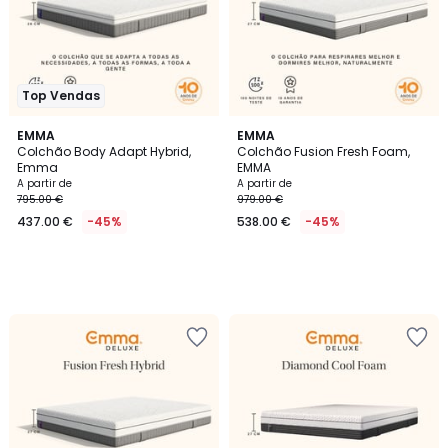
Top Vendas
EMMA
EMMA
Colchão Body Adapt Hybrid,
Colchão Fusion Fresh Foam,
Emma
EMMA
A partir de
A partir de
795.00 €
979.00 €
437.00 €
-45%
538.00 €
-45%