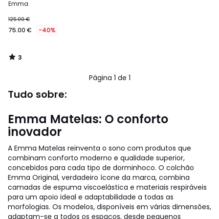
5
Emma
125.00 €
75.00 €
-40%
3
/
5
Página 1 de 1
Tudo sobre:
Emma Matelas: O conforto
inovador
A Emma Matelas reinventa o sono com produtos que
combinam conforto moderno e qualidade superior,
concebidos para cada tipo de dorminhoco. O colchão
Emma Original, verdadeiro ícone da marca, combina
camadas de espuma viscoelástica e materiais respiráveis
para um apoio ideal e adaptabilidade a todas as
morfologias. Os modelos, disponíveis em várias dimensões,
adaptam-se a todos os espaços, desde pequenos