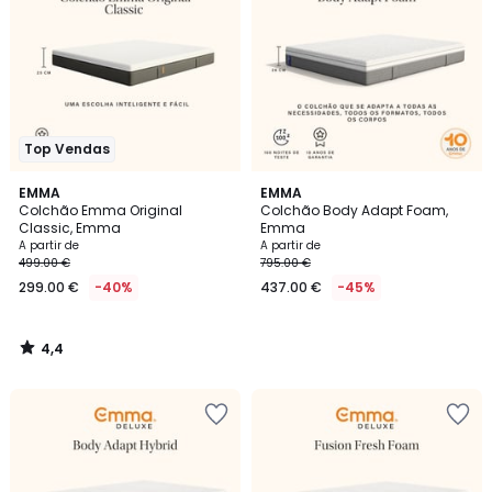
Top Vendas
4,4
EMMA
EMMA
/ 5
Colchão Emma Original
Colchão Body Adapt Foam,
Classic, Emma
Emma
A partir de
A partir de
499.00 €
795.00 €
299.00 €
-40%
437.00 €
-45%
4,4
/
5