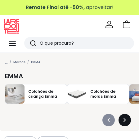
Remate Final até -50%,
aproveitar!
Ir
para
La
o
Redoute
Menu
Pesquisar
carri
Últimos
...
artigos
Marcas
EMMA
vistos
EMMA
Colchões de
Colchões de
criança Emma
molas Emma
Précédent
Suivan
-
-
défiler
défiler