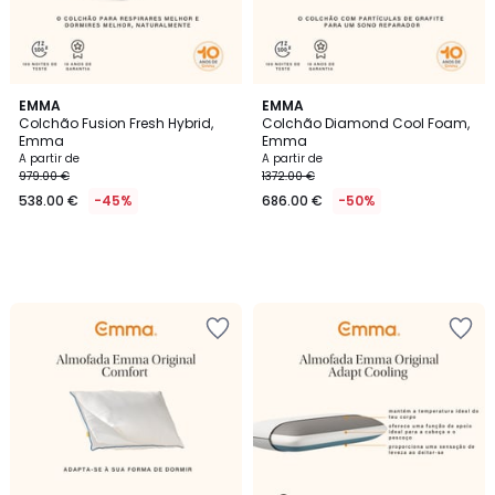
EMMA
EMMA
Colchão Fusion Fresh Hybrid,
Colchão Diamond Cool Foam,
Emma
Emma
A partir de
A partir de
979.00 €
1372.00 €
538.00 €
-45%
686.00 €
-50%