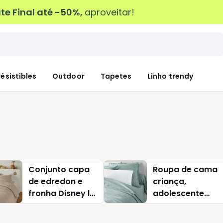
e Final até -50%,
aproveitar!
résistibles
Outdoor
Tapetes
Linho trendy
Conjunto capa
Roupa de cama
de edredon e
criança,
fronha Disney la
adolescente
reine des neiges
Disney la reine
des neiges