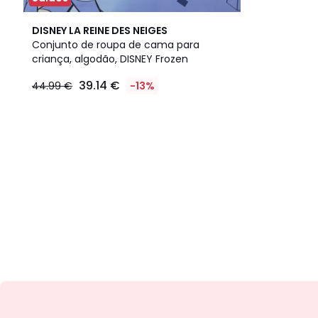
DISNEY LA REINE DES NEIGES
Conjunto de roupa de cama para
criança, algodão, DISNEY Frozen
39.14
39.14 €
44.99 €
-13%
€
em
vez
de
44.99
€
13%
de
desconto
aplicado.