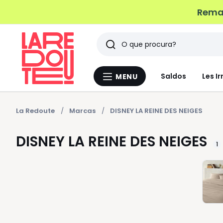
Remat
Pesquisar
Últimos
Saldos
Les Ir
MENU
Menu
artigos
La
Redoute
vistos
La Redoute
Marcas
DISNEY LA REINE DES NEIGES
DISNEY LA REINE DES NEIGES
1