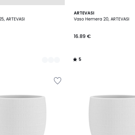
3
5
ARTEVASI
Cores
/
25, ARTEVASI
Vaso Hemera 20, ARTEVASI
5
16.89 €
5
/
5