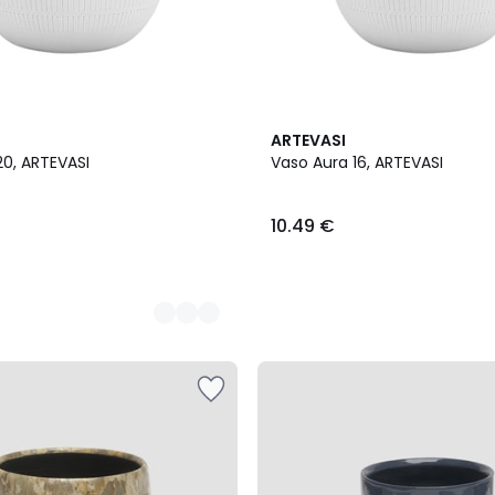
3
ARTEVASI
Cores
20, ARTEVASI
Vaso Aura 16, ARTEVASI
10.49 €