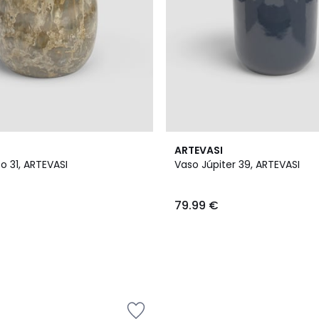
5
ARTEVASI
Cores
to 31, ARTEVASI
Vaso Júpiter 39, ARTEVASI
79.99 €