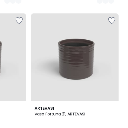
4
ARTEVASI
Cores
Vaso Fortuna 21, ARTEVASI