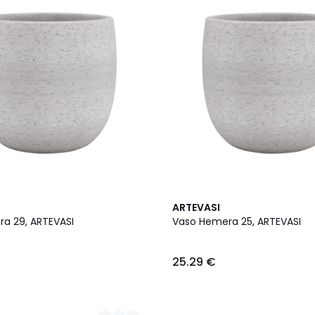
3
ARTEVASI
Cores
a 29, ARTEVASI
Vaso Hemera 25, ARTEVASI
25.29 €