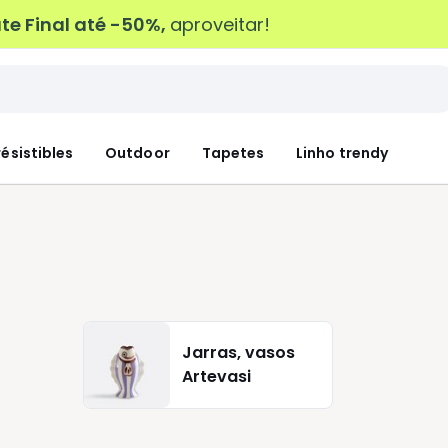
e Final até -50%,
aproveitar!
résistibles
Outdoor
Tapetes
Linho trendy
Jarras, vasos
Artevasi