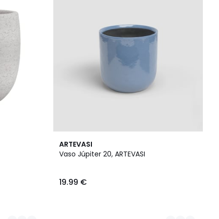
6
ARTEVASI
Cores
Vaso Júpiter 20, ARTEVASI
19.99 €