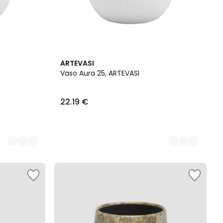
3
ARTEVASI
Cores
Vaso Aura 25, ARTEVASI
22.19 €