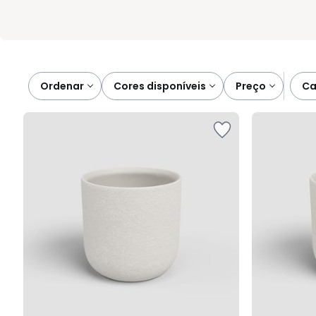
Ordenar
cores disponíveis
preço
c