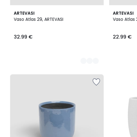
3
3
ARTEVASI
ARTEVASI
Cores
Cores
Vaso Atlas 29, ARTEVASI
Vaso Atlas 
32.99
32.99 €
22.99 €
€.