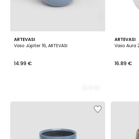
6
3
ARTEVASI
ARTEVASI
Cores
Cores
Vaso Júpiter 16, ARTEVASI
Vaso Aura 
14.99 €
16.89 €