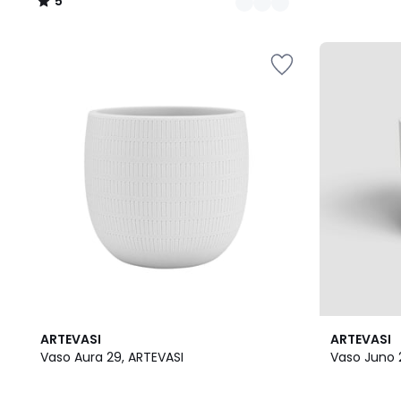
5
/
5
3
6
ARTEVASI
ARTEVASI
Cores
Cores
Vaso Aura 29, ARTEVASI
Vaso Juno 2