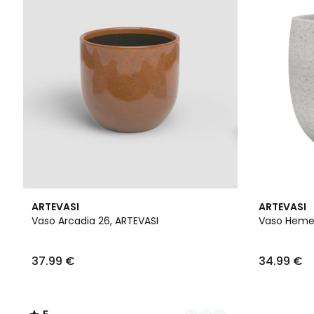
3
5
3
ARTEVASI
ARTEVASI
Cores
/
Cores
Vaso Arcadia 26, ARTEVASI
Vaso Hemer
5
37.99 €
34.99 €