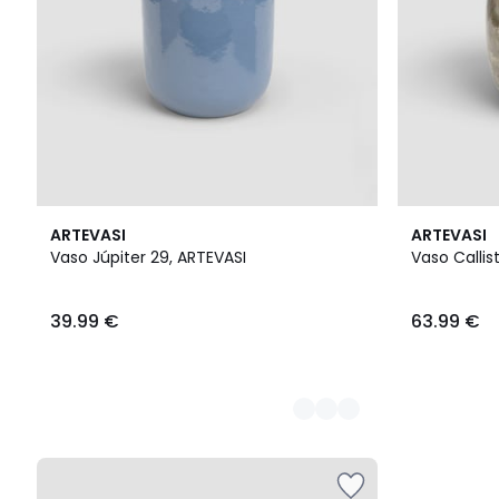
6
ARTEVASI
ARTEVASI
Cores
Vaso Júpiter 29, ARTEVASI
Vaso Callis
39.99 €
63.99 €