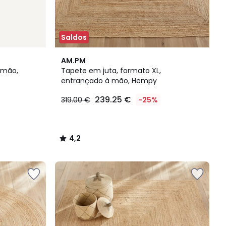
Saldos
4,2
AM.PM
/ 5
 mão,
Tapete em juta, formato XL,
entrançado à mão, Hempy
239.25 €
319.00 €
-25%
4,2
/
5