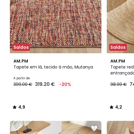
Saldos
Saldos
4,9
4,2
AM.PM
AM.PM
/ 5
/ 5
Tapete em lã, tecido à mão, Mutanya
Tapete red
entrançad
A partir de
319.20 €
7
399.00 €
-20%
98.99 €
4,9
4,2
/
/
5
5