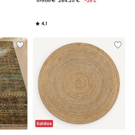
284.25 €
379.00 €
-25%
4,1
/
5
Saldos