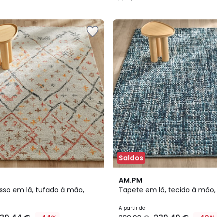
/
5
Saldos
4,6
AM.PM
/ 5
sso em lã, tufado à mão,
Tapete em lã, tecido à mão
A partir de