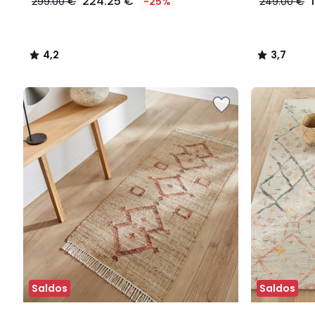
224.25 €
299.00 €
-25%
249.00 €
4,2
3,7
/
/
5
5
Saldos
Saldos