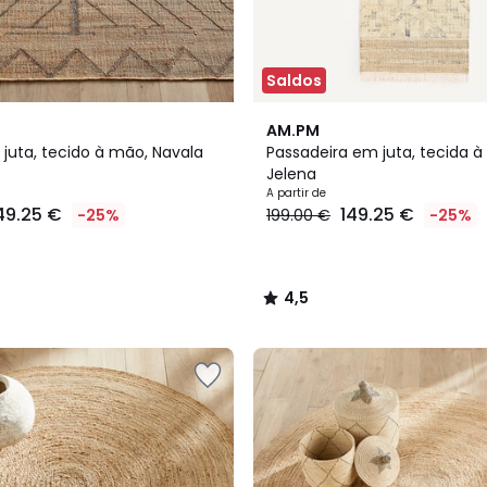
Saldos
4,5
AM.PM
/ 5
juta, tecido à mão, Navala
Passadeira em juta, tecida à
Jelena
A partir de
49.25 €
149.25 €
-25%
199.00 €
-25%
4,5
/
5