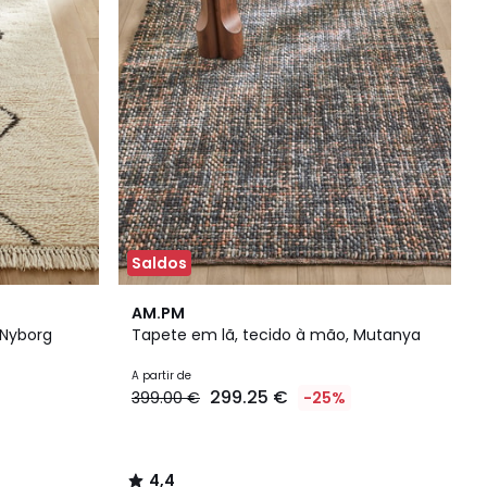
Saldos
4,4
AM.PM
/ 5
 Nyborg
Tapete em lã, tecido à mão, Mutanya
A partir de
299.25 €
399.00 €
-25%
4,4