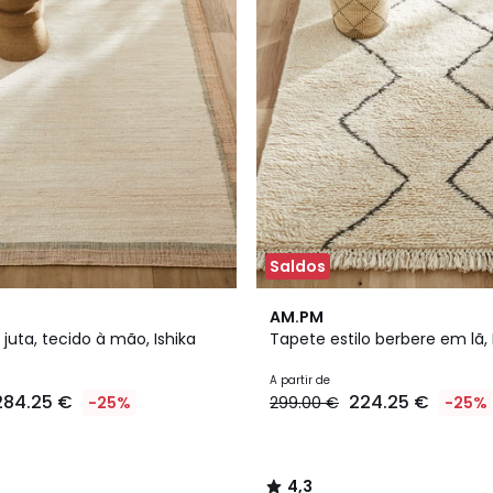
Saldos
4,3
AM.PM
/ 5
uta, tecido à mão, Ishika
Tapete estilo berbere em lã,
A partir de
284.25 €
224.25 €
-25%
299.00 €
-25%
4,3