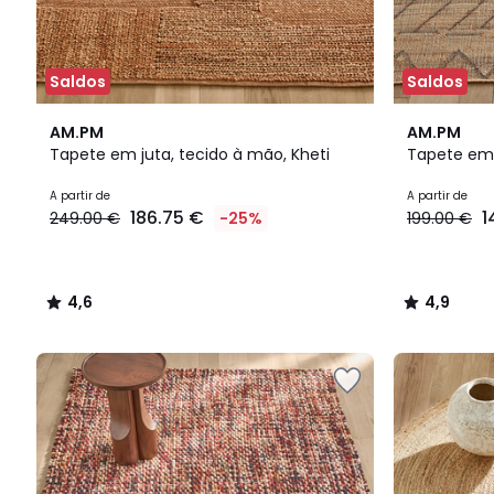
Saldos
Saldos
4,6
4,9
AM.PM
AM.PM
/ 5
/ 5
Tapete em juta, tecido à mão, Kheti
Tapete em 
A partir de
A partir de
186.75 €
1
249.00 €
-25%
199.00 €
4,6
4,9
/
/
5
5