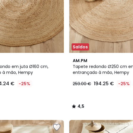
Saldos
4,5
AM.PM
/ 5
ondo em juta Ø160 cm,
Tapete redondo Ø250 cm em
o à mão, Hempy
entrançado à mão, Hempy
4.24 €
194.25 €
-25%
259.00 €
-25%
4,5
/
5