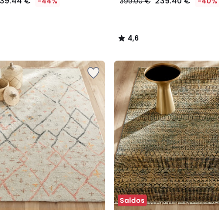
139.44 €
239.40 €
-44%
399.00 €
-40%
4,6
/
5
Saldos