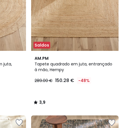
Saldos
3,9
AM.PM
/ 5
 juta,
Tapete quadrado em juta, entrançado
à mão, Hempy
150.28 €
289.00 €
-48%
3,9
/
5