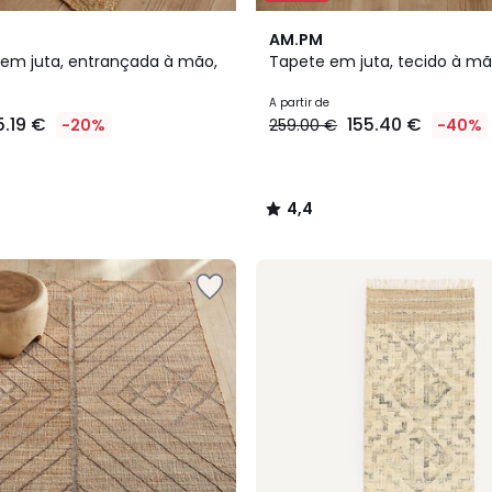
4,4
AM.PM
/ 5
 em juta, entrançada à mão,
Tapete em juta, tecido à mã
A partir de
5.19 €
155.40 €
-20%
259.00 €
-40%
4,4
/
5