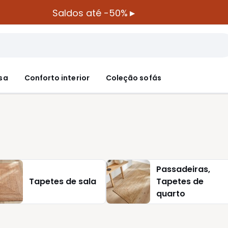
Saldos até -50%
▸
sa
Conforto interior
Coleção sofás
Passadeiras,
Tapetes de sala
Tapetes de
quarto