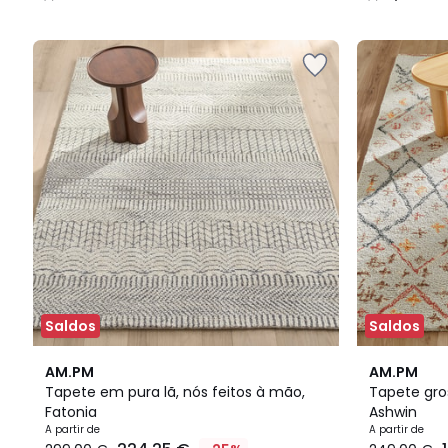
/
/
5
5
Saldos
Saldos
4,2
3,7
AM.PM
AM.PM
/ 5
/ 5
Tapete em pura lã, nós feitos à mão,
Tapete gro
Fatonia
Ashwin
A partir de
A partir de