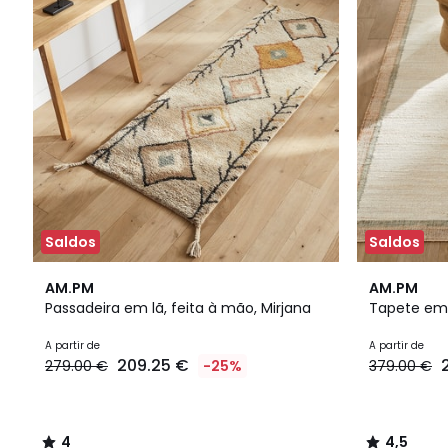
Saldos
Saldos
4
4,5
AM.PM
AM.PM
/
/ 5
Passadeira em lã, feita à mão, Mirjana
Tapete em j
5
A partir de
A partir de
209.25 €
279.00 €
-25%
379.00 €
4
4,5