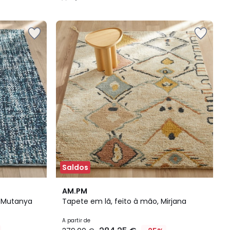
/
5
Saldos
4,1
AM.PM
/ 5
, Mutanya
Tapete em lã, feito à mão, Mirjana
A partir de