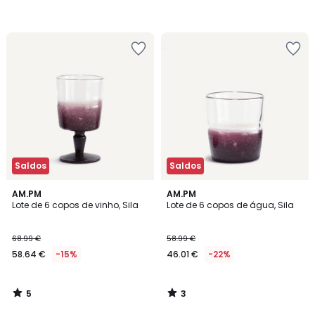
Saldos
Saldos
5
3
AM.PM
AM.PM
/
/
Lote de 6 copos de vinho, Sila
Lote de 6 copos de água, Sila
5
5
68.99 €
58.99 €
58.64 €
-15%
46.01 €
-22%
5
3
/
/
5
5