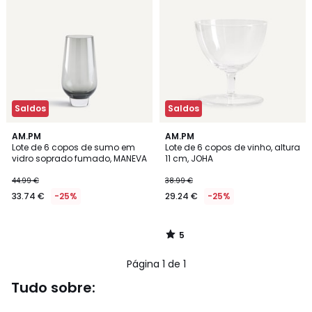
Saldos
Saldos
5
AM.PM
AM.PM
/
Lote de 6 copos de sumo em
Lote de 6 copos de vinho, altura
5
vidro soprado fumado, MANEVA
11 cm, JOHA
44.99 €
38.99 €
33.74 €
-25%
29.24 €
-25%
5
/
5
Página 1 de 1
Tudo sobre: