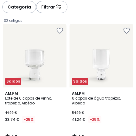
à
à
Categoria
Filtrar
gauche
droite
32 artigos
Saldos
Saldos
4,8
4,6
AM.PM
AM.PM
/ 5
/ 5
Lote de 6 copos de vinho,
6 copos de água trapézio,
trapézio, Albédo
Albédo
33.74
44.99 €
54.99 €
€
33.74 €
-25%
41.24 €
-25%
em
vez
de