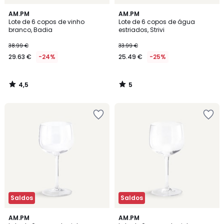
4,5
5
AM.PM
AM.PM
/ 5
/
Lote de 6 copos de vinho
Lote de 6 copos de água
5
branco, Badia
estriados, Strivi
38.99 €
33.99 €
29.63 €
-24%
25.49 €
-25%
4,5
5
/
/
5
5
Saldos
Saldos
5
4
AM.PM
AM.PM