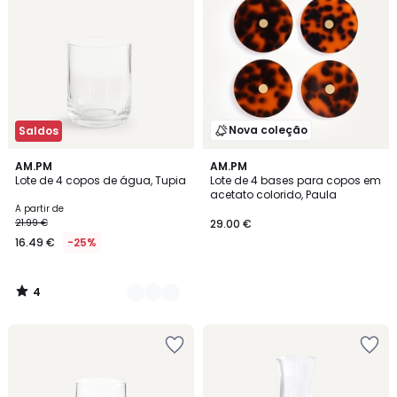
Nova coleção
Saldos
4
2
AM.PM
AM.PM
/
Lote de 4 copos de água, Tupia
Lote de 4 bases para copos em
Cores
5
acetato colorido, Paula
A partir de
21.99 €
29.00 €
16.49 €
-25%
4
/
5