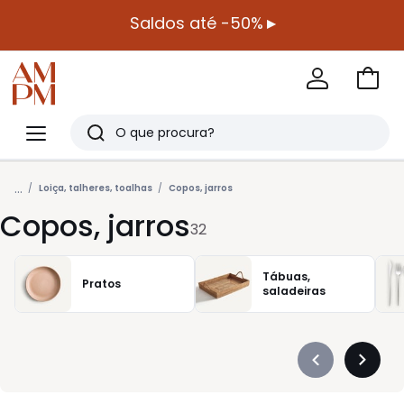
Saldos até -50%
▸
Ir
para
La
o
Redoute
Menu
Pesquisar
carri
Últimos
...
artigos
Loiça, talheres, toalhas
Copos, jarros
Copos, jarros
vistos
32
Tábuas,
Pratos
saladeiras
Précédent
Suivan
-
-
défiler
défiler