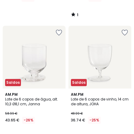
1
/
5
Saldos
Saldos
AM.PM
AM.PM
Lote de 6 copos de água, alt.
Lote de 6 copos de vinho, 14 cm
10,3 Ø8,1 cm, Janna
de altura, JOHA
58.99 €
48.99 €
43.65 €
-26%
36.74 €
-25%