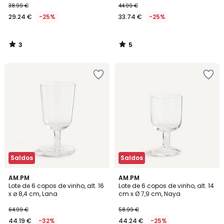
38.99 €
44.99 €
29.24 €
-25%
33.74 €
-25%
3
5
/
/
5
5
Saldos
Saldos
1
AM.PM
AM.PM
/
Lote de 6 copos de vinho, alt. 16
Lote de 6 copos de vinho, alt. 14
5
x ø 8,4 cm, Lana
cm x Ø 7,9 cm, Naya
64.99 €
58.99 €
44.19 €
-32%
44.24 €
-25%