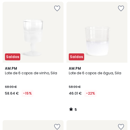
Saldos
Saldos
5
AM.PM
AM.PM
/
Lote de 6 copos de vinho, Sila
Lote de 6 copos de água, Sila
5
68.99 €
58.99 €
58.64 €
-15%
46.01 €
-22%
5
/
5