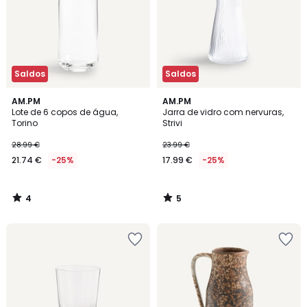
Saldos
Saldos
4
5
AM.PM
AM.PM
/
/
Lote de 6 copos de água,
Jarra de vidro com nervuras,
5
5
Torino
Strivi
28.99 €
23.99 €
21.74 €
-25%
17.99 €
-25%
4
5
/
/
5
5