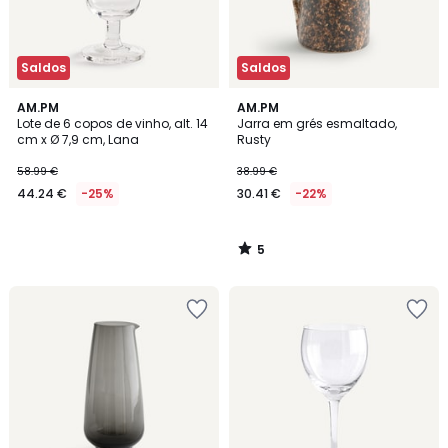
Saldos
Saldos
5
AM.PM
AM.PM
/
Lote de 6 copos de vinho, alt. 14
Jarra em grés esmaltado,
5
cm x Ø 7,9 cm, Lana
Rusty
58.99 €
38.99 €
44.24 €
-25%
30.41 €
-22%
5
/
5