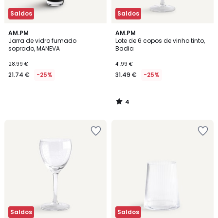
Saldos
Saldos
4
AM.PM
AM.PM
/
Jarra de vidro fumado
Lote de 6 copos de vinho tinto,
5
soprado, MANEVA
Badia
28.99 €
41.99 €
21.74 €
-25%
31.49 €
-25%
4
/
5
Saldos
Saldos