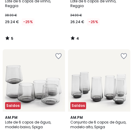
/
/
Lote de 6 copos de vinho,
Lote de 6 copos de vinho,
5
5
Reggia
Reggia
38.99 €
34.99 €
29.24 €
-25%
26.24 €
-25%
5
4
/
/
5
5
Saldos
Saldos
3
5
AM.PM
AM.PM
/
/
Lote de 6 copos de água,
Conjunto de 6 copos de água,
5
5
modelo baixo, Spiga
modelo alto, Spiga