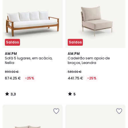
Saldos
Saldos
3,3
5
AM.PM
AM.PM
/ 5
/
Sofá 5 lugares, em acácia,
Cadeirão sem apoio de
5
Nellia
braços, Leandra
899.00 €
589.00 €
674.25 €
-25%
441.75 €
-25%
3,3
5
/
/
5
5