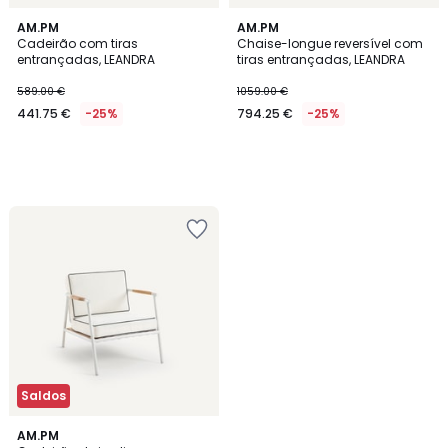
AM.PM
AM.PM
Cadeirão com tiras
Chaise-longue reversível com
entrançadas, LEANDRA
tiras entrançadas, LEANDRA
589.00 €
1059.00 €
441.75 €
-25%
794.25 €
-25%
Saldos
5
AM.PM