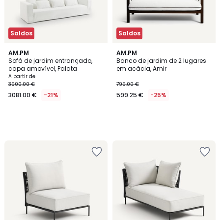
Saldos
Saldos
AM.PM
AM.PM
Sofá de jardim entrançado,
Banco de jardim de 2 lugares
capa amovível, Palata
em acácia, Amir
A partir de
3900.00 €
799.00 €
3081.00 €
-21%
599.25 €
-25%