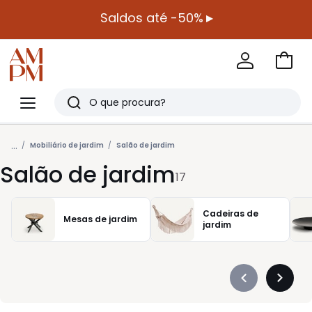
Saldos até -50%
▸
Ir
para
La
o
Redoute
Menu
Pesquisar
carri
Últimos
...
artigos
Mobiliário de jardim
Salão de jardim
Salão de jardim
vistos
17
Cadeiras de
Mesas de jardim
jardim
Précédent
Suivan
-
-
défiler
défiler