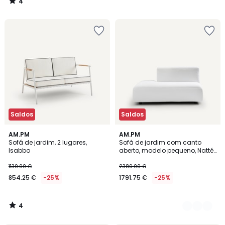
4
599.00
/
5
€
25%
de
desconto
aplicado.
Saldos
Saldos
4
AM.PM
2
AM.PM
/
Sofá de jardim, 2 lugares,
Sofá de jardim com canto
Cores
5
Isabbo
aberto, modelo pequeno, Natté,
Leki
1139.00 €
2389.00 €
854.25 €
-25%
1791.75 €
-25%
4
/
5