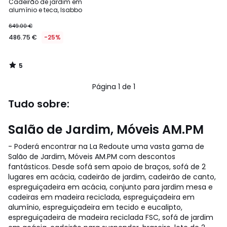
/
Cadeirão de jardim em
5
alumínio e teca, Isabbo
649.00 €
486.75 €
-25%
5
/
5
Página 1 de 1
Tudo sobre:
Salão de Jardim, Móveis AM.PM
- Poderá encontrar na La Redoute uma vasta gama de
Salão de Jardim, Móveis AM.PM com descontos
fantásticos. Desde sofá sem apoio de braços, sofá de 2
lugares em acácia, cadeirão de jardim, cadeirão de canto,
espreguiçadeira em acácia, conjunto para jardim mesa e
cadeiras em madeira reciclada, espreguiçadeira em
alumínio, espreguiçadeira em tecido e eucalipto,
espreguiçadeira de madeira reciclada FSC, sofá de jardim