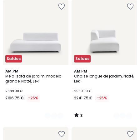
Saldos
Saldos
3
2
AM.PM
2
AM.PM
/
Meio-sofá de jardim, modelo
Chaise longue de jardim, Natté,
Cores
Cores
5
grande, Natté, Leki
Leki
2889.00 €
2989.00 €
2166.75 €
-25%
2241.75 €
-25%
3
/
5