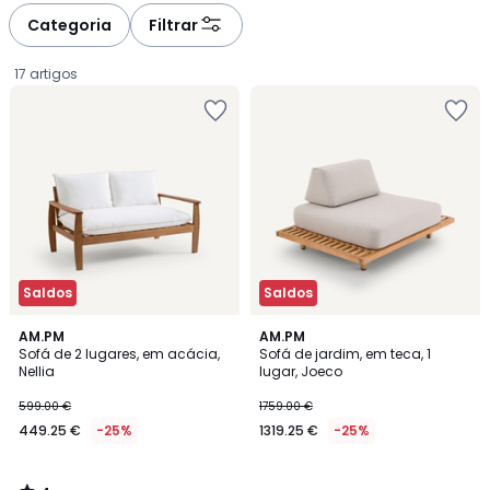
à
à
Categoria
Filtrar
gauche
droite
17 artigos
Saldos
Saldos
4
AM.PM
AM.PM
/
Sofá de 2 lugares, em acácia,
Sofá de jardim, em teca, 1
5
Nellia
lugar, Joeco
449.25
599.00 €
1759.00 €
€
449.25 €
-25%
1319.25 €
-25%
em
vez
de