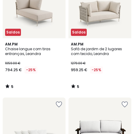
Saldos
Saldos
5
5
AM.PM
AM.PM
/
/
Chaise longue com tiras
Sofá de jardim de 2 lugares
5
5
entranças, Leandra
com tecido, Leandra
1059.00 €
1279.00 €
794.25 €
-25%
959.25 €
-25%
5
5
/
/
5
5