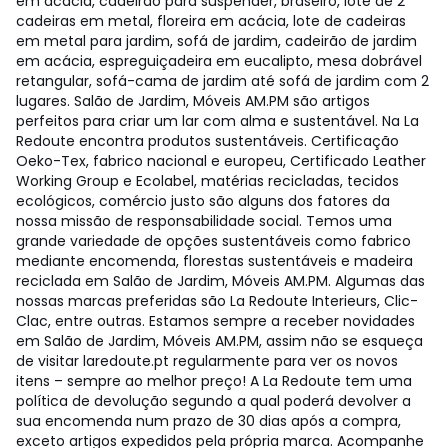
em acácia, cadeirão para suspender, braseiro, lote de 2
cadeiras em metal, floreira em acácia, lote de cadeiras
em metal para jardim, sofá de jardim, cadeirão de jardim
em acácia, espreguiçadeira em eucalipto, mesa dobrável
retangular, sofá-cama de jardim até sofá de jardim com 2
lugares. Salão de Jardim, Móveis AM.PM são artigos
perfeitos para criar um lar com alma e sustentável. Na La
Redoute encontra produtos sustentáveis. Certificação
Oeko-Tex, fabrico nacional e europeu, Certificado Leather
Working Group e Ecolabel, matérias recicladas, tecidos
ecológicos, comércio justo são alguns dos fatores da
nossa missão de responsabilidade social. Temos uma
grande variedade de opções sustentáveis como fabrico
mediante encomenda, florestas sustentáveis e madeira
reciclada em Salão de Jardim, Móveis AM.PM. Algumas das
nossas marcas preferidas são La Redoute Interieurs, Clic-
Clac, entre outras. Estamos sempre a receber novidades
em Salão de Jardim, Móveis AM.PM, assim não se esqueça
de visitar laredoute.pt regularmente para ver os novos
itens – sempre ao melhor preço! A La Redoute tem uma
política de devolução segundo a qual poderá devolver a
sua encomenda num prazo de 30 dias após a compra,
exceto artigos expedidos pela própria marca. Acompanhe