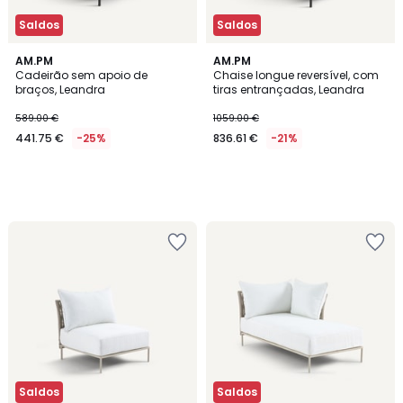
Saldos
Saldos
AM.PM
AM.PM
Cadeirão sem apoio de
Chaise longue reversível, com
braços, Leandra
tiras entrançadas, Leandra
589.00 €
1059.00 €
441.75 €
-25%
836.61 €
-21%
Saldos
Saldos