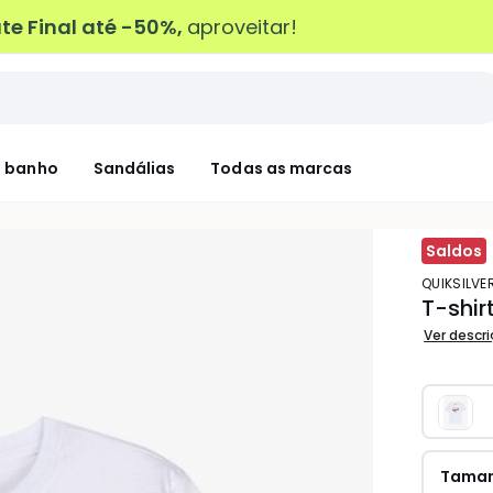
e Final até -50%,
aproveitar!
 banho
Sandálias
Todas as marcas
Saldos
QUIKSILVE
T-shir
Ver descr
Tama