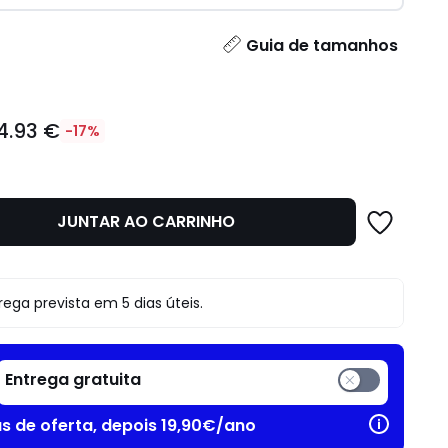
idade
Guia de tamanhos
4.93 €
-17%
JUNTAR AO CARRINHO
o
rega prevista em 5 dias úteis.
Entrega gratuita
as de oferta, depois 19,90€/ano