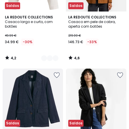
Saldos
Saldos
4,2
4,6
2
LA REDOUTE COLLECTIONS
LA REDOUTE COLLECTIONS
/ 5
/ 5
Casaco largo e curto, com
Casaco em pele de cabra,
Cores
botões
aperta com botões
49.99 €
219.00 €
34.99 €
-30%
146.73 €
-33%
4,2
4,6
/
/
5
5
Saldos
Saldos