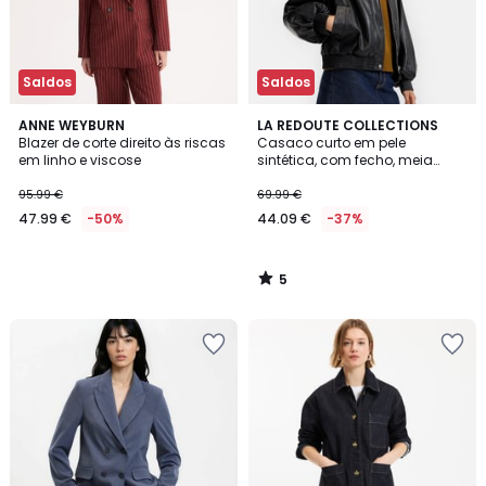
Saldos
Saldos
5
ANNE WEYBURN
LA REDOUTE COLLECTIONS
/
Blazer de corte direito às riscas
Casaco curto em pele
5
em linho e viscose
sintética, com fecho, meia
estação
95.99 €
69.99 €
47.99 €
-50%
44.09 €
-37%
5
/
5