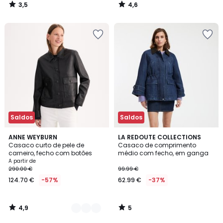
3,5
4,6
/
/
5
5
Saldos
Saldos
4,9
5
2
ANNE WEYBURN
LA REDOUTE COLLECTIONS
/ 5
/
Casaco curto de pele de
Casaco de comprimento
Cores
5
carneiro, fecho com botões
médio com fecho, em ganga
A partir de
290.00 €
99.99 €
124.70 €
-57%
62.99 €
-37%
4,9
5
/
/
5
5