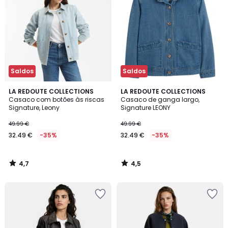
Saldos
Saldos
4,7
4,5
LA REDOUTE COLLECTIONS
LA REDOUTE COLLECTIONS
/ 5
/ 5
Casaco com botões às riscas
Casaco de ganga largo,
Signature, Leony
Signature LEONY
49.99 €
49.99 €
32.49 €
-35%
32.49 €
-35%
4,7
4,5
/
/
5
5