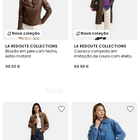
Nova coleção
Nova coleção
2
LA REDOUTE COLLECTIONS
LA REDOUTE COLLECTIONS
Blusão em pele com fecho,
Casaco comprido em
Cores
estilo motard
imitação de couro com efeito
envelhecido
99.00 €
69.99 €