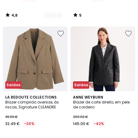
4,8
5
/
/
5
5
Saldos
Saldos
3,5
4,6
LA REDOUTE COLLECTIONS
ANNE WEYBURN
/ 5
/ 5
Blazer comprido oversize, às
Blazer de corte direito, em pele
riscas, Signature CLEANDRE
de cordeiro
49.99 €
250.00 €
32.49 €
-35%
145.00 €
-42%