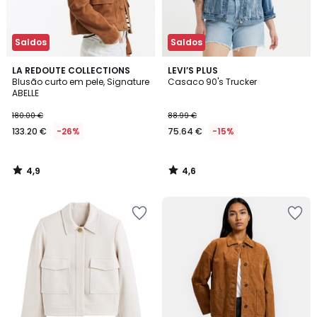
Saldos
Saldos
4,9
4,6
LA REDOUTE COLLECTIONS
LEVI’S PLUS
/ 5
/ 5
Blusão curto em pele, Signature
Casaco 90's Trucker
ABELLE
180.00 €
88.99 €
133.20 €
-26%
75.64 €
-15%
4,9
4,6
/
/
5
5