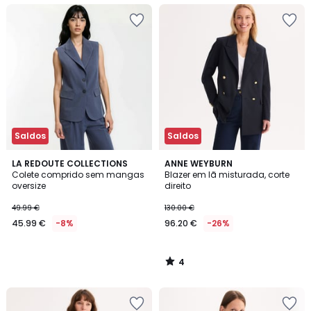
Saldos
Saldos
4
LA REDOUTE COLLECTIONS
ANNE WEYBURN
/
Colete comprido sem mangas
Blazer em lã misturada, corte
5
oversize
direito
49.99 €
130.00 €
45.99 €
-8%
96.20 €
-26%
4
/
5