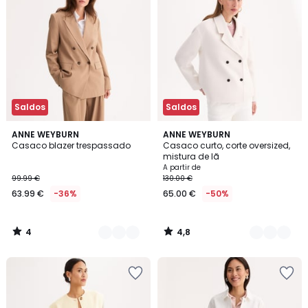
Saldos
Saldos
4
4,8
2
ANNE WEYBURN
2
ANNE WEYBURN
/
/ 5
Casaco blazer trespassado
Casaco curto, corte oversized,
Cores
Cores
5
mistura de lã
A partir de
99.99 €
130.00 €
63.99 €
-36%
65.00 €
-50%
4
4,8
/
/
5
5