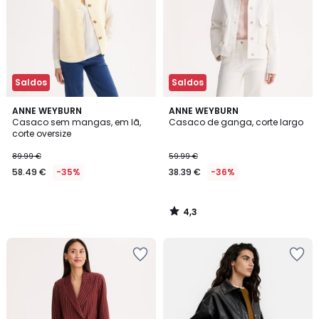
Saldos
Saldos
4,3
ANNE WEYBURN
ANNE WEYBURN
/ 5
Casaco sem mangas, em lã,
Casaco de ganga, corte largo
corte oversize
89.99 €
59.99 €
58.49 €
-35%
38.39 €
-36%
4,3
/
5