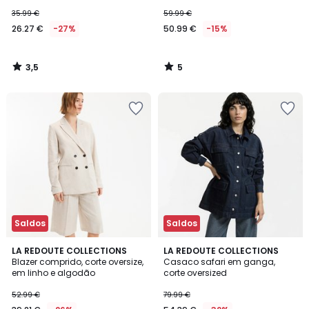
35.99 €
59.99 €
26.27 €
-27%
50.99 €
-15%
3,5
5
/
/
5
5
Saldos
Saldos
5
4
2
LA REDOUTE COLLECTIONS
LA REDOUTE COLLECTIONS
/
/
Blazer comprido, corte oversize,
Casaco safari em ganga,
Cores
5
5
em linho e algodão
corte oversized
52.99 €
79.99 €