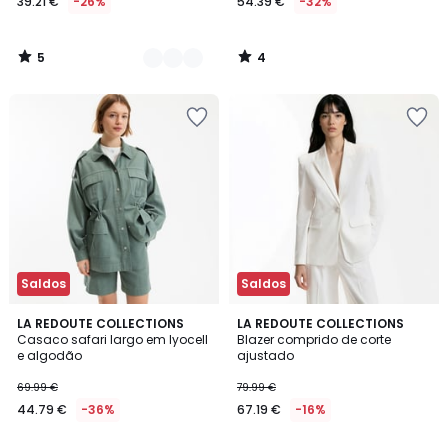
39.21 €
-26%
54.39 €
-32%
5
4
/
/
5
5
Saldos
Saldos
3,5
3
LA REDOUTE COLLECTIONS
LA REDOUTE COLLECTIONS
/ 5
/
Casaco safari largo em lyocell
Blazer comprido de corte
5
e algodão
ajustado
69.99 €
79.99 €
44.79 €
-36%
67.19 €
-16%