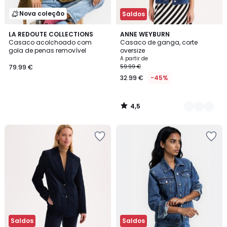
Nova coleção
Saldos
4,5
LA REDOUTE COLLECTIONS
2
ANNE WEYBURN
/ 5
Casaco acolchoado com
Casaco de ganga, corte
Cores
gola de penas removível
oversize
A partir de
79.99 €
59.99 €
32.99 €
-45%
4,5
/
5
Saldos
Saldos