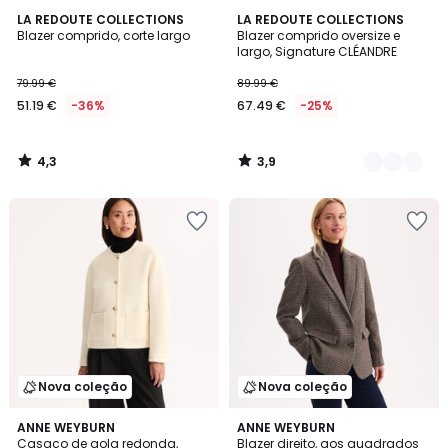
4,3
3,9
LA REDOUTE COLLECTIONS
2
LA REDOUTE COLLECTIONS
/ 5
/ 5
Blazer comprido, corte largo
Blazer comprido oversize e
Cores
largo, Signature CLÉANDRE
79.99 €
89.99 €
51.19 €
-36%
67.49 €
-25%
4,3
3,9
/
/
5
5
Nova coleção
Nova coleção
ANNE WEYBURN
ANNE WEYBURN
Casaco de gola redonda,
Blazer direito, aos quadrados