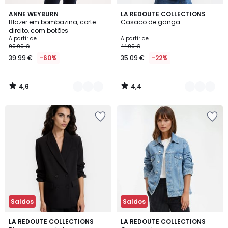
4,6
4,4
3
ANNE WEYBURN
2
LA REDOUTE COLLECTIONS
/ 5
/ 5
Blazer em bombazina, corte
Casaco de ganga
Cores
Cores
direito, com botões
A partir de
A partir de
99.99 €
44.99 €
39.99 €
-60%
35.09 €
-22%
4,6
4,4
/
/
5
5
Saldos
Saldos
4,5
4,2
4
LA REDOUTE COLLECTIONS
LA REDOUTE COLLECTIONS