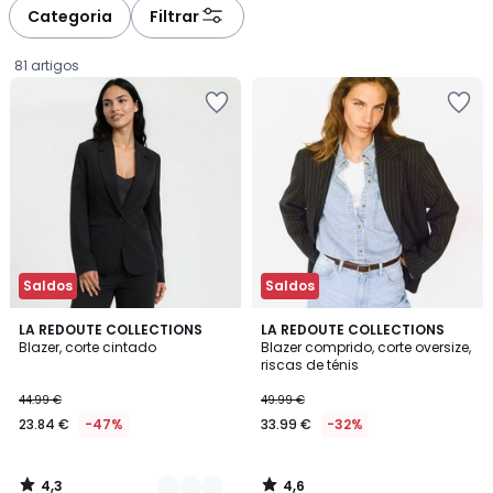
à
à
Categoria
Filtrar
gauche
droite
81 artigos
Saldos
Saldos
4,3
4,6
3
LA REDOUTE COLLECTIONS
LA REDOUTE COLLECTIONS
/ 5
/ 5
Blazer, corte cintado
Blazer comprido, corte oversize,
Cores
riscas de ténis
23.84
44.99 €
49.99 €
€
23.84 €
-47%
33.99 €
-32%
em
vez
de
4,3
4,6