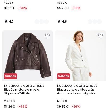
49.99 €
89.99 €
39.99 €
-20%
55.79 €
-38%
4,7
4,8
/
/
5
5
Saldos
Saldos
4,8
5
2
LA REDOUTE COLLECTIONS
LA REDOUTE COLLECTIONS
/ 5
/
Blusão motard em pele,
Blazer curto e cintado, às
Cores
5
Signature THELMA
riscas em linho e algodão
219.00 €
53.99 €
118.26 €
-46%
39.95 €
-26%