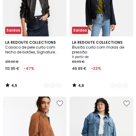
Saldos
Saldos
4,5
4,6
2
LA REDOUTE COLLECTIONS
2
LA REDOUTE COLLECTIONS
/ 5
/ 5
Casaco de pele curto com
Blusão curto com molas de
Cores
Cores
fecho de botões, Signature
pressão
Abella
A partir de
215.00 €
69.99 €
113.95 €
-47%
46.89 €
-33%
4,5
4,6
/
/
5
5