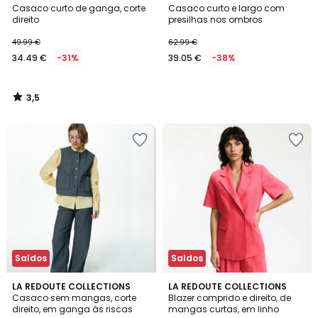
/ 5
Casaco curto de ganga, corte
Casaco curto e largo com
direito
presilhas nos ombros
49.99 €
62.99 €
34.49 €
-31%
39.05 €
-38%
3,5
/
5
Saldos
Saldos
3,5
5
LA REDOUTE COLLECTIONS
LA REDOUTE COLLECTIONS
/ 5
/
Casaco sem mangas, corte
Blazer comprido e direito, de
5
direito, em ganga às riscas
mangas curtas, em linho