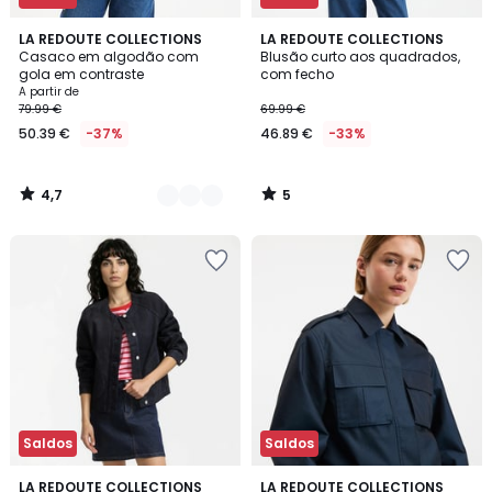
4,7
5
2
LA REDOUTE COLLECTIONS
LA REDOUTE COLLECTIONS
/ 5
/
Casaco em algodão com
Blusão curto aos quadrados,
Cores
5
gola em contraste
com fecho
A partir de
79.99 €
69.99 €
50.39 €
-37%
46.89 €
-33%
4,7
5
/
/
5
5
Saldos
Saldos
3,5
LA REDOUTE COLLECTIONS
LA REDOUTE COLLECTIONS