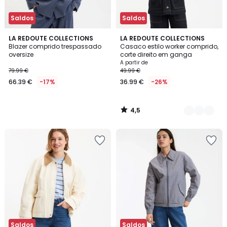
Saldos
Saldos
4,5
LA REDOUTE COLLECTIONS
2
LA REDOUTE COLLECTIONS
/ 5
Blazer comprido trespassado
Casaco estilo worker comprido,
Cores
oversize
corte direito em ganga
A partir de
79.99 €
49.99 €
66.39 €
-17%
36.99 €
-26%
4,5
/
5
Saldos
Saldos