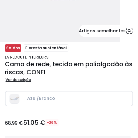
Artigos semelhantes
Saldos
Floresta sustentável
LA REDOUTE INTERIEURS
Cama de rede, tecido em polialgodão às
riscas, CONFI
Ver descrição
Azul/Branco
51.05
51.05 €
€
68.99 €
-26%
em
vez