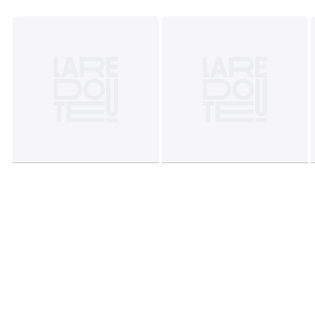
Cores
Azul/Branco
Tamanhos
TAMANHO ÚNICO