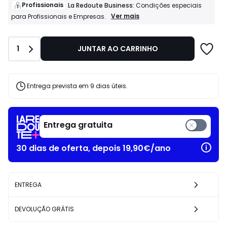
de
Profissionais
La Redoute Business:
Condições especiais
68.99
Profissionais
Ver mais
para Profissionais e Empresas.
La
€
Redoute
26%
Business:
de
Quantidade
1
JUNTAR AO CARRINHO
Condições
desconto
especiais
aplicado.
para
Profissionais
e
Entrega prevista em 9 dias úteis.
Empresas.
Entrega gratuita
30 dias de oferta, depois 19,90€/ano
ENTREGA
DEVOLUÇÃO GRÁTIS