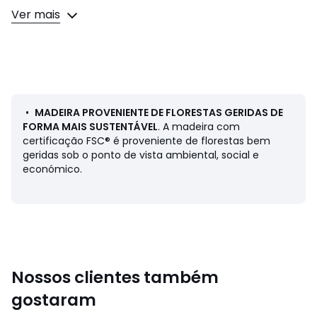
Descrição:
Ver mais
• Tecido 55% algodão, 45% poliéster, motivo de riscas, 300
gr
• Peso máximo suportado 110 kg
• Suporte de bétula FSC
• Entregue com capa de transporte
• Suporte de rede não incluído
•
MADEIRA PROVENIENTE DE FLORESTAS GERIDAS DE
Dimensões:
FORMA MAIS SUSTENTÁVEL
. A madeira com
• Comprimento: 200 cm
certificação FSC® é proveniente de florestas bem
• Largura: 100 cm
geridas sob o ponto de vista ambiental, social e
• Peso: 1,55 kg
económico.
Dimensões e peso das embalagens
Nossos clientes também
1 embalagem
• L82 x A9 x P15 cm, 1,6 kg
gostaram