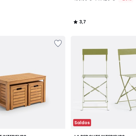
3,7
/
5
Saldos