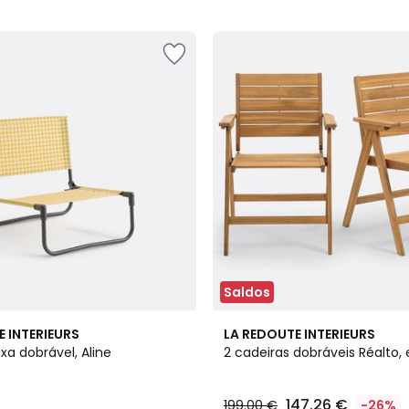
5
Saldos
3,7
E INTERIEURS
LA REDOUTE INTERIEURS
/ 5
xa dobrável, Aline
2 cadeiras dobráveis Réalto,
147.26 €
199.00 €
-26%