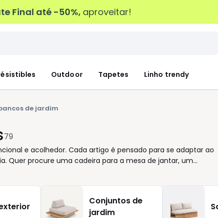
e Final até -50%,
aproveitar!
résistibles
Outdoor
Tapetes
Linho trendy
 bancos de jardim
s
79
cional e acolhedor. Cada artigo é pensado para se adaptar ao
 dia. Quer procure uma cadeira para a mesa de jantar, um
entrada, descubra peças que combinam elegância e utilidade
 materiais de qualidade e cores atemporais do bege suave a uma
ver. Aposte em estruturas em madeira ou metal conforme as
Conjuntos de
é prolongar o conforto. Mais do que produtos, estas soluções
exterior
S
jardim
rão convida ao descanso, cada conjunto de cadeiras