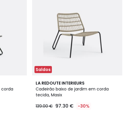
Saldos
LA REDOUTE INTERIEURS
 corda
Cadeirão baixo de jardim em corda
tecida, Masix
97.30 €
139.00 €
-30%