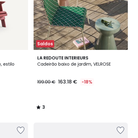
Saldos
3
LA REDOUTE INTERIEURS
/
 estilo
Cadeirão baixo de jardim, VELROSE
5
163.18 €
199.00 €
-18%
3
/
5