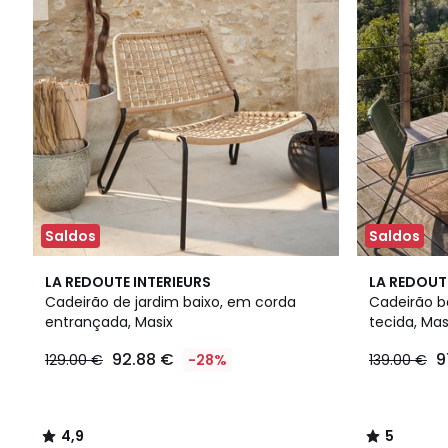
Saldos
Saldos
4,9
5
LA REDOUTE INTERIEURS
LA REDOUT
/ 5
/
Cadeirão de jardim baixo, em corda
Cadeirão b
5
entrançada, Masix
tecida, Mas
92.88 €
9
129.00 €
-28%
139.00 €
4,9
5
/
/