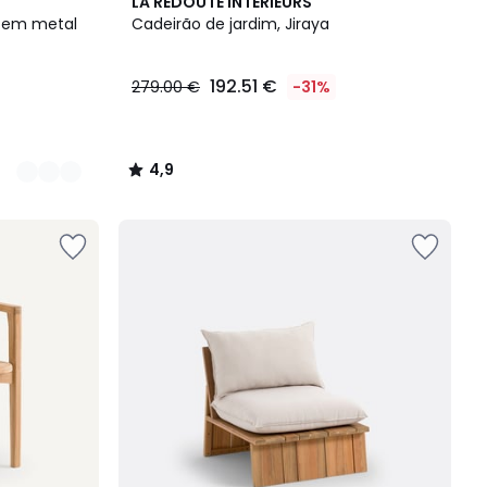
4,9
LA REDOUTE INTERIEURS
/ 5
s em metal
Cadeirão de jardim, Jiraya
192.51 €
279.00 €
-31%
4,9
/
5