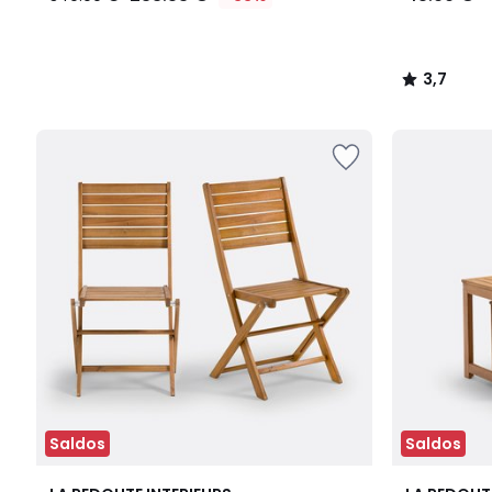
3,7
/
5
Saldos
Saldos