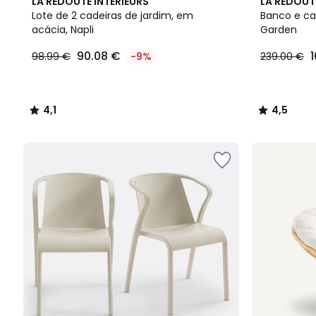
4,1
4,5
LA REDOUTE INTERIEURS
LA REDOUT
/ 5
/ 5
Lote de 2 cadeiras de jardim, em
Banco e ca
acácia, Napli
Garden
90.08 €
98.99 €
-9%
239.00 €
4,1
4,5
/
/
5
5