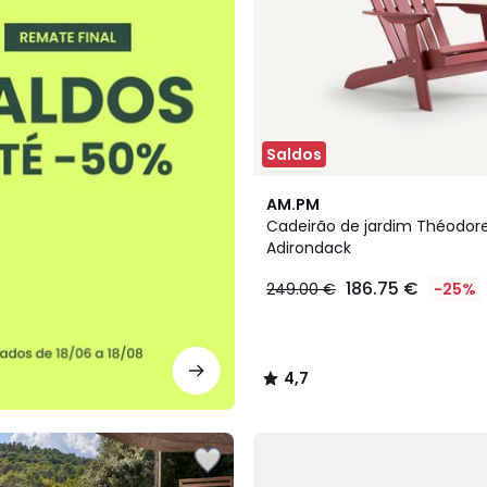
Saldos
4,7
AM.PM
/ 5
Cadeirão de jardim Théodore,
Adirondack
186.75 €
249.00 €
-25%
4,7
/
5