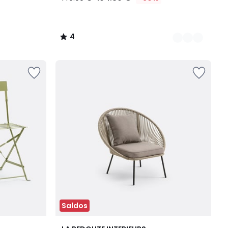
4
/
5
Saldos