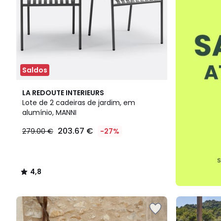
Saldos
4,8
LA REDOUTE INTERIEURS
/ 5
Lote de 2 cadeiras de jardim, em
alumínio, MANNI
203.67 €
279.00 €
-27%
4,8
/
5