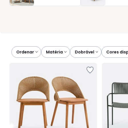
transforma as refeições em momentos de partilha, cada banco a
melhor: encontra sempre o formato e o preço justo para compl
Ordenar
matéria
dobrável
cores dis