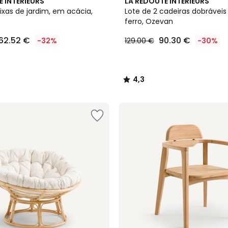
2
4,3
E INTERIEURS
LA REDOUTE INTERIEURS
Cores
/ 5
ixas de jardim, em acácia,
Lote de 2 cadeiras dobrávei
ferro, Ozevan
162.52 €
90.30 €
-32%
129.00 €
-30%
4,3
/
5