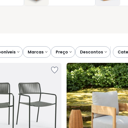
crescenta aquela ajuda prática que simplifica a rotina. E o
etar o seu espaço de forma harmoniosa e funcional.
poníveis
marcas
preço
descontos
cat