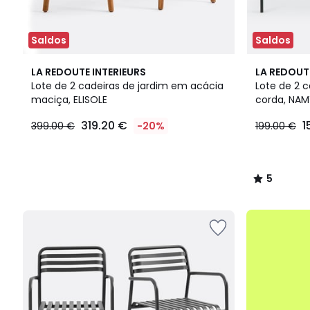
Saldos
Saldos
5
LA REDOUTE INTERIEURS
LA REDOUT
/
Lote de 2 cadeiras de jardim em acácia
Lote de 2 c
5
maciça, ELISOLE
corda, NA
319.20
319.20 €
1
399.00 €
-20%
199.00 €
€
em
vez
de
5
399.00
/
€
5
20%
até
de
-50%
desconto
aplicado.