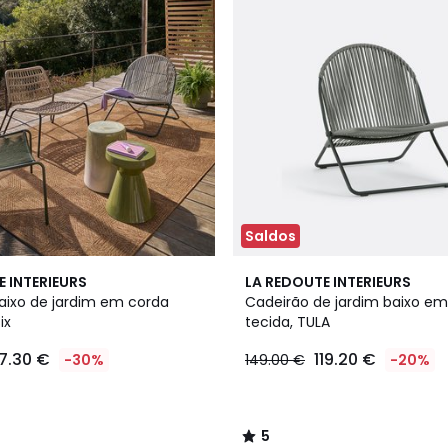
Saldos
5
E INTERIEURS
LA REDOUTE INTERIEURS
/
aixo de jardim em corda
Cadeirão de jardim baixo em
5
ix
tecida, TULA
7.30 €
119.20 €
-30%
149.00 €
-20%
5
/