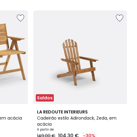
Saldos
3
4
LA REDOUTE INTERIEURS
Cores
/
 em acácia
Cadeirão estilo Adirondack, Zeda, em
5
acácia
A partir de
104.30 €
149.00 €
-30%