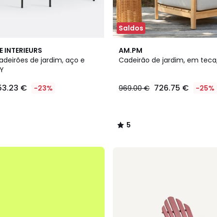
Saldos
5
E INTERIEURS
AM.PM
/
adeirões de jardim, aço e
Cadeirão de jardim, em teca
5
MY
53.23 €
726.75 €
-23%
969.00 €
-25%
5
/
5