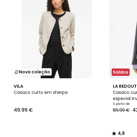
Nova coleção
Saldos
2
4,8
VILA
LA REDOUT
Cores
/ 5
Casaco curto em sherpa
Casaco cur
especial in
A partir de
49.99 €
4
89.99 €
4,8
/