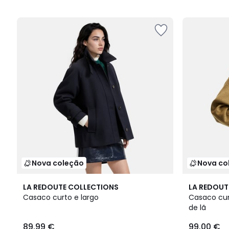
5
Nova coleção
Nova co
2
LA REDOUTE COLLECTIONS
LA REDOUT
Cores
Casaco curto e largo
Casaco cur
de lã
89.99 €
99.00 €