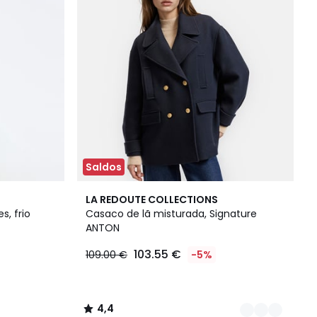
Saldos
2
4,4
LA REDOUTE COLLECTIONS
Cores
/ 5
, frio
Casaco de lã misturada, Signature
ANTON
103.55 €
109.00 €
-5%
4,4
/