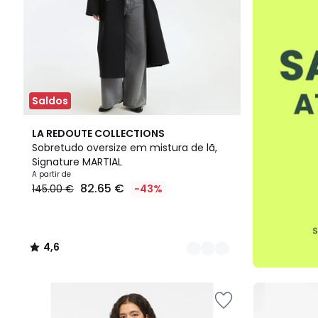
Saldos
4
4,6
LA REDOUTE COLLECTIONS
Cores
/ 5
Sobretudo oversize em mistura de lã,
Signature MARTIAL
A partir de
82.65 €
145.00 €
-43%
4,6
/
5