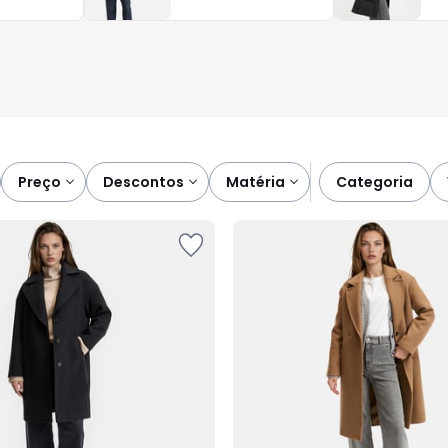
ecisões e eleva qualquer conjunto, sem esforço.
preço
descontos
matéria
categoria