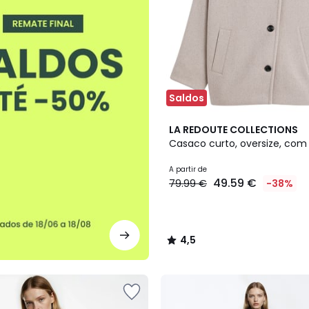
Saldos
2
4,5
LA REDOUTE COLLECTIONS
Cores
/ 5
Casaco curto, oversize, com
A partir de
49.59 €
79.99 €
-38%
4,5
/
5