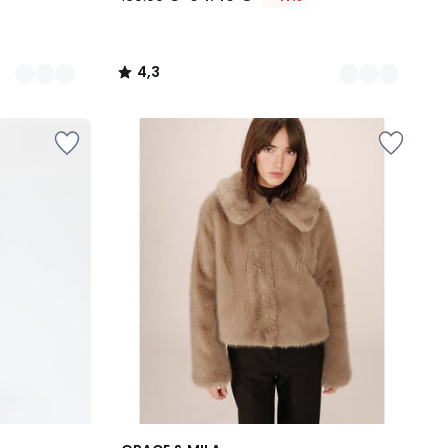
4,3
/
5