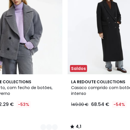
Saldos
4,1
E COLLECTIONS
LA REDOUTE COLLECTIONS
/ 5
to, com fecho de botões,
Casaco comprido com botões
verno
intenso
2.29 €
68.54 €
-53%
149.00 €
-54%
4,1
/