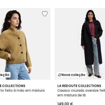
5
leção
Nova coleção
4
E COLLECTIONS
LA REDOUTE COLLECTIONS
Cores
to feito à mão em mistura
Casaco cruzado oversize fei
em mistura de lã
149.00 €