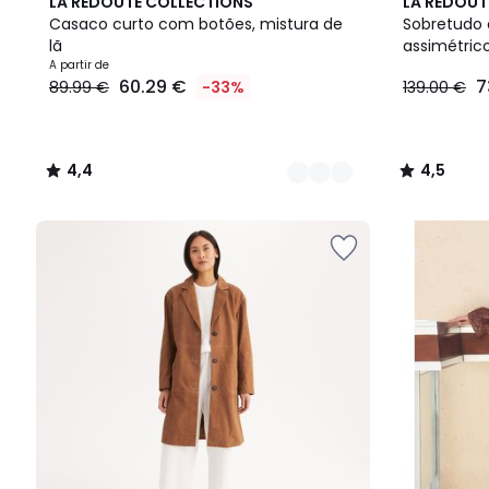
2
4,4
4,5
LA REDOUTE COLLECTIONS
LA REDOUT
Cores
/ 5
/ 5
Casaco curto com botões, mistura de
Sobretudo
lã
assimétrico
A partir de
60.29 €
7
89.99 €
-33%
139.00 €
4,4
4,5
/
/
5
5