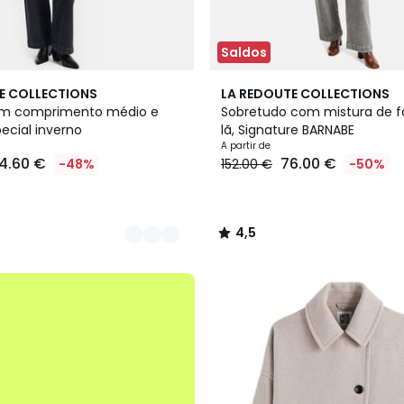
Saldos
3
4,5
E COLLECTIONS
LA REDOUTE COLLECTIONS
Cores
/ 5
m comprimento médio e
Sobretudo com mistura de 
ecial inverno
lã, Signature BARNABE
A partir de
4.60 €
76.00 €
-48%
152.00 €
-50%
4,5
/
5