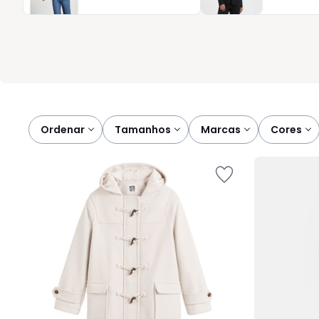
seja em novidade ou em saldos. Um bom sobretudo simplifica d
Ordenar
tamanhos
marcas
cores