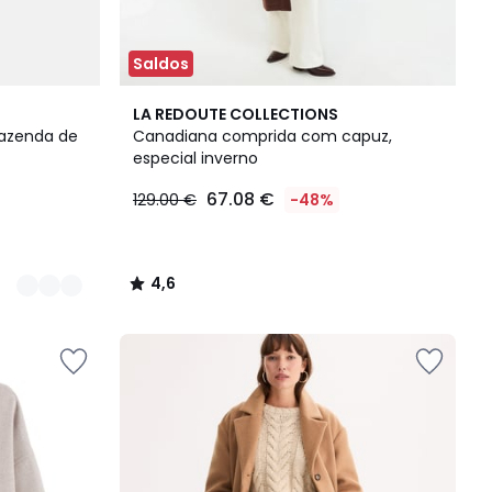
Saldos
4,6
LA REDOUTE COLLECTIONS
/ 5
fazenda de
Canadiana comprida com capuz,
especial inverno
67.08 €
129.00 €
-48%
4,6
/
5