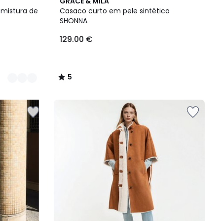
5
GRACE & MILA
/
mistura de
Casaco curto em pele sintética
5
SHONNA
129.00 €
5
/
5