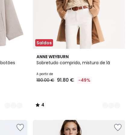
Saldos
2
4
ANNE WEYBURN
Cores
/
 botões
Sobretudo comprido, mistura de lã
5
A partir de
91.80 €
180.00 €
-49%
4
/
5