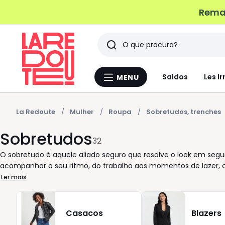
Remat
Pesquisar
Últimos
Saldos
Les Ir
MENU
Menu
artigos
La
Redoute
vistos
La Redoute
Mulher
Roupa
Sobretudos, trenches
Sobretudos
32
O sobretudo é aquele aliado seguro que resolve o look em seg
acompanhar o seu ritmo, do trabalho aos momentos de lazer, 
que vestem com facilidade e ajudam a criar uma silhueta cuida
Ler mais
ou algo descontraído? Um sobretudo escuro traz sobriedade e 
personalidade sem complicações. Detalhes como capuz, fechos
dia, sobretudo quando o tempo muda de repente. Estes artigos
Casacos
Blazers
com camisas, malhas ou um simples blusão por baixo. Aqui, es