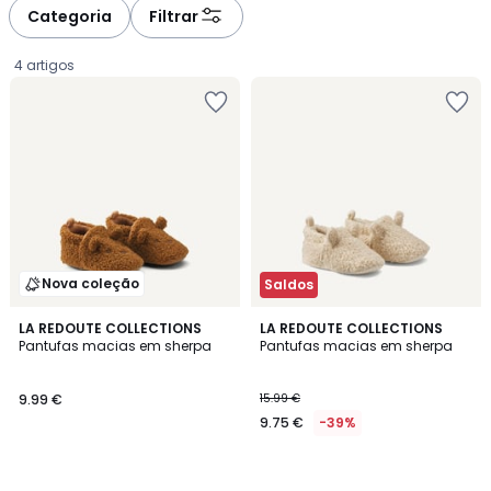
à
à
Categoria
Filtrar
gauche
droite
4 artigos
Nova coleção
Saldos
LA REDOUTE COLLECTIONS
LA REDOUTE COLLECTIONS
Pantufas macias em sherpa
Pantufas macias em sherpa
9.99
9.99 €
15.99 €
€.
9.75 €
-39%