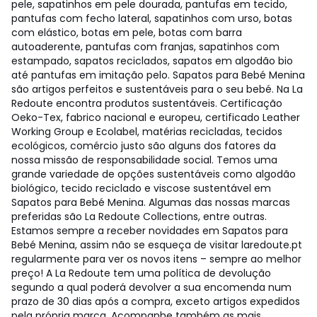
pele, sapatinhos em pele dourada, pantufas em tecido,
pantufas com fecho lateral, sapatinhos com urso, botas
com elástico, botas em pele, botas com barra
autoaderente, pantufas com franjas, sapatinhos com
estampado, sapatos reciclados, sapatos em algodão bio
até pantufas em imitação pelo. Sapatos para Bebé Menina
são artigos perfeitos e sustentáveis para o seu bebé. Na La
Redoute encontra produtos sustentáveis. Certificação
Oeko-Tex, fabrico nacional e europeu, certificado Leather
Working Group e Ecolabel, matérias recicladas, tecidos
ecológicos, comércio justo são alguns dos fatores da
nossa missão de responsabilidade social. Temos uma
grande variedade de opções sustentáveis como algodão
biológico, tecido reciclado e viscose sustentável em
Sapatos para Bebé Menina. Algumas das nossas marcas
preferidas são La Redoute Collections, entre outras.
Estamos sempre a receber novidades em Sapatos para
Bebé Menina, assim não se esqueça de visitar laredoute.pt
regularmente para ver os novos itens – sempre ao melhor
preço! A La Redoute tem uma política de devolução
segundo a qual poderá devolver a sua encomenda num
prazo de 30 dias após a compra, exceto artigos expedidos
pela própria marca. Acompanhe também as mais