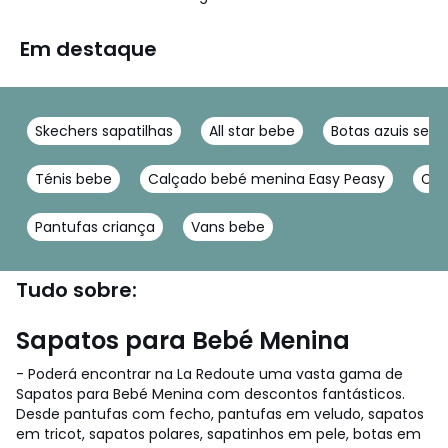
Em destaque
Skechers sapatilhas
All star bebe
Botas azuis sen
Ténis bebe
Calçado bebé menina Easy Peasy
Cal
Pantufas criança
Vans bebe
Tudo sobre:
Sapatos para Bebé Menina
- Poderá encontrar na La Redoute uma vasta gama de
Sapatos para Bebé Menina com descontos fantásticos.
Desde pantufas com fecho, pantufas em veludo, sapatos
em tricot, sapatos polares, sapatinhos em pele, botas em