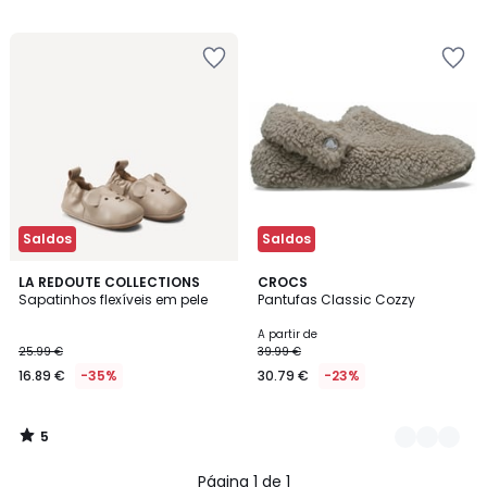
Saldos
Saldos
5
LA REDOUTE COLLECTIONS
2
CROCS
/
Sapatinhos flexíveis em pele
Pantufas Classic Cozzy
Cores
5
A partir de
25.99 €
39.99 €
16.89 €
-35%
30.79 €
-23%
5
/
5
Página 1 de 1