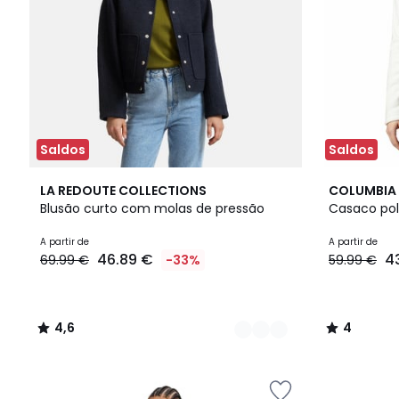
Saldos
Saldos
2
4,6
3
4
LA REDOUTE COLLECTIONS
COLUMBIA
Cores
/ 5
Cores
/
Blusão curto com molas de pressão
Casaco pol
5
A partir de
A partir de
46.89 €
4
69.99 €
-33%
59.99 €
4,6
4
/
/
5
5