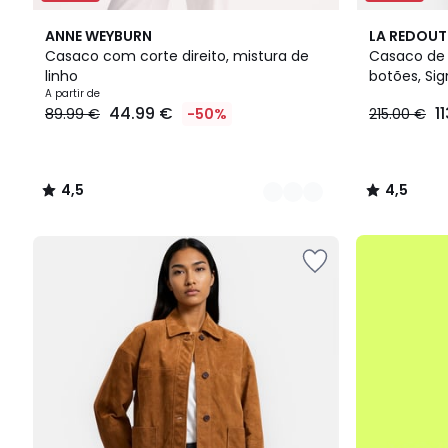
2
4,5
2
4,5
ANNE WEYBURN
LA REDOUT
Cores
/ 5
Cores
/ 5
Casaco com corte direito, mistura de
Casaco de 
linho
botões, Sig
Preço
A partir de
44.99 €
1
89.99 €
-50%
215.00 €
a
partir
de
44.99
4,5
4,5
€
/
/
em
5
5
vez
até
de
-50%
89.99
€
50%
de
desconto
aplicado.