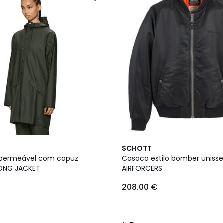
5
SCHOTT
/
permeável com capuz
Casaco estilo bomber unisse
5
LONG JACKET
AIRFORCERS
208.00 €