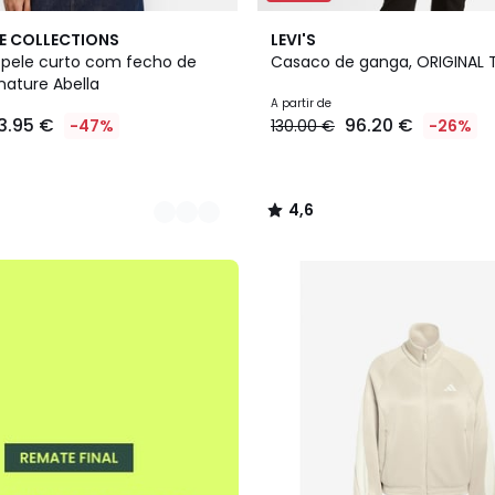
3
4,6
E COLLECTIONS
LEVI'S
Cores
/ 5
pele curto com fecho de
Casaco de ganga, ORIGINAL 
nature Abella
A partir de
13.95 €
96.20 €
-47%
130.00 €
-26%
4,6
/
5