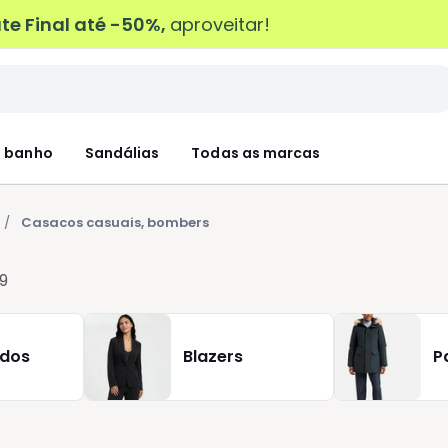
e Final até -50%,
aproveitar!
 banho
Sandálias
Todas as marcas
Casacos casuais, bombers
9
udos
Blazers
P