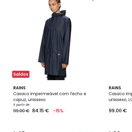
Saldos
3
4,5
3,8
RAINS
RAINS
Cores
/ 5
/ 5
Casaco impermeável com fecho e
Casaco im
capuz, unissexo
unissexo, 
A partir de
84.15 €
99.00 €
99.00 €
-15%