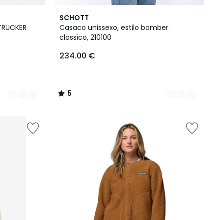
3
5
SCHOTT
Cores
/
TRUCKER
Casaco unissexo, estilo bomber
5
clássico, 210100
234.00 €
5
/
5