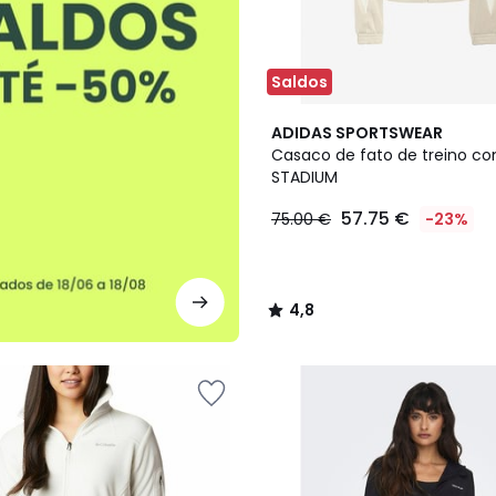
Saldos
4,8
ADIDAS SPORTSWEAR
/ 5
Casaco de fato de treino c
STADIUM
57.75 €
75.00 €
-23%
4,8
/
5