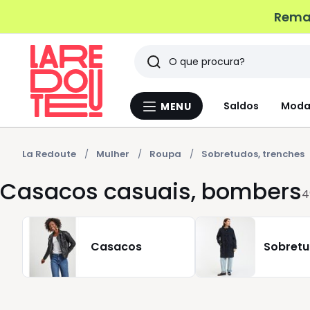
Remat
Pesquisar
Últimos
Saldos
Moda
MENU
Menu
artigos
La
Redoute
vistos
La Redoute
Mulher
Roupa
Sobretudos, trenches
Casacos casuais, bombers
4
Casacos
Sobret