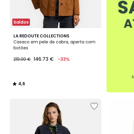
Saldos
4,6
LA REDOUTE COLLECTIONS
/ 5
Casaco em pele de cabra, aperta com
botões
146.73 €
219.00 €
-33%
4,6
/
5