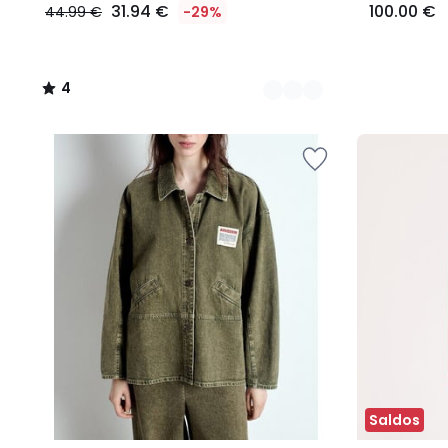
31.94 €
100.00 €
44.99 €
-29%
4
/
5
Saldos