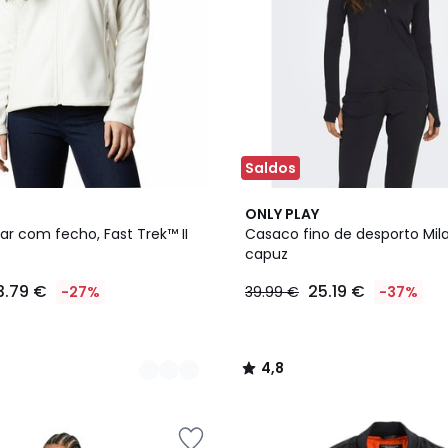
Saldos
4,8
ONLY PLAY
/ 5
ar com fecho, Fast Trek™ II
Casaco fino de desporto Mil
capuz
3.79 €
25.19 €
-27%
39.99 €
-37%
4,8
/
5