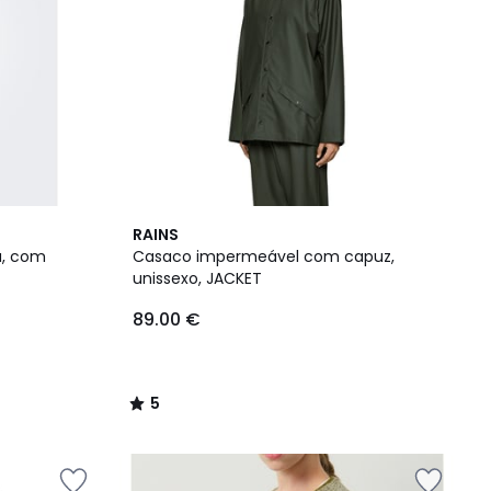
5
RAINS
/
a, com
Casaco impermeável com capuz,
5
unissexo, JACKET
89.00 €
5
/
5