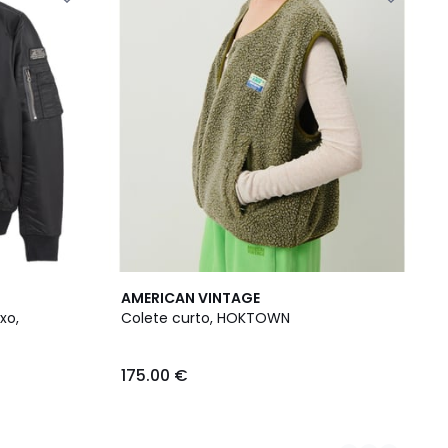
2
AMERICAN VINTAGE
Cores
xo,
Colete curto, HOKTOWN
175.00 €