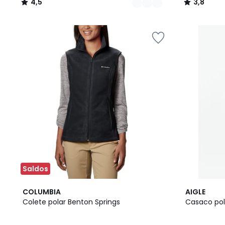
4,5
3,8
/
/
5
5
Saldos
2
4
COLUMBIA
AIGLE
Cores
/
Colete polar Benton Springs
Casaco pol
5