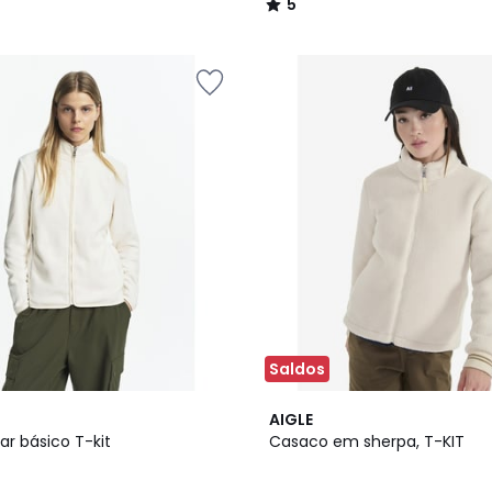
5
/
5
Saldos
AIGLE
ar básico T-kit
Casaco em sherpa, T-KIT