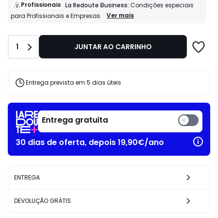
de
Profissionais
La Redoute Business:
Condições especiais
38.99
Profissionais
Ver mais
para Profissionais e Empresas.
La
€
Redoute
22%
Business:
de
Quantidade
1
JUNTAR AO CARRINHO
Condições
desconto
especiais
aplicado.
para
Profissionais
e
Entrega prevista em 5 dias úteis
Empresas.
Entrega gratuita
30 dias de oferta, depois 19,90€/ano
ENTREGA
DEVOLUÇÃO GRÁTIS