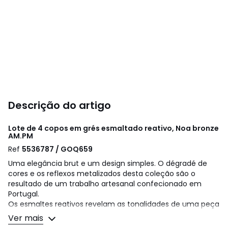
Descrição do artigo
Lote de 4 copos em grés esmaltado reativo, Noa bronze
AM.PM
Ref
5536787 / GOQ659
Uma elegância brut e um design simples. O dégradé de
cores e os reflexos metalizados desta coleção são o
resultado de um trabalho artesanal confecionado em
Portugal.
Os esmaltes reativos revelam as tonalidades de uma peça
para outra o que torna cada peça única. Um conjunto
Ver mais
pronto a oferecer, entregue numa caixa presente.