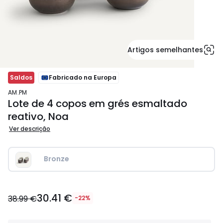
Artigos semelhantes
Saldos
Fabricado na Europa
AM.PM
Lote de 4 copos em grés esmaltado
reativo, Noa
Ver descrição
Bronze
30.41
30.41 €
€
38.99 €
-22%
em
vez