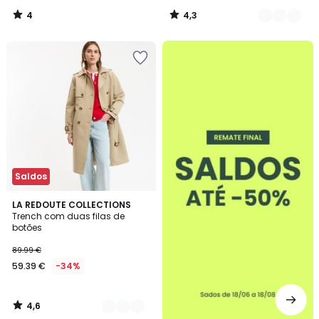
4
4,3
/
/
5
5
até
-50%
Saldos
4,6
2
LA REDOUTE COLLECTIONS
/ 5
Trench com duas filas de
Cores
botões
89.99 €
59.39 €
-34%
4,6
/