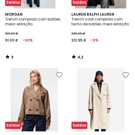
Saldos
Saldos
3
4,2
MORGAN
LAUREN RALPH LAUREN
/
/ 5
Trench comprido com botões,
Trench coat comprido com
5
meia-estação
fecho de botões, meia estação
130.00 €
345.00 €
91.00 €
-30%
313.95 €
-9%
3
4,2
/
/
5
5
Saldos
Saldos