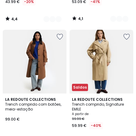
43.99 €
-20%
53.09 €
-41%
partir
de
43.99
4,1
4,4
€
/
/
5
5
em
vez
de
54.99
€
20%
de
desconto
aplicado.
Saldos
4
4,3
LA REDOUTE COLLECTIONS
4
LA REDOUTE COLLECTIONS
/
/ 5
Trench comprido com botões,
Trench comprido, Signature
Cores
5
meia-estação
EMILE
A partir de
99.00 €
99.99 €
59.99 €
-40%