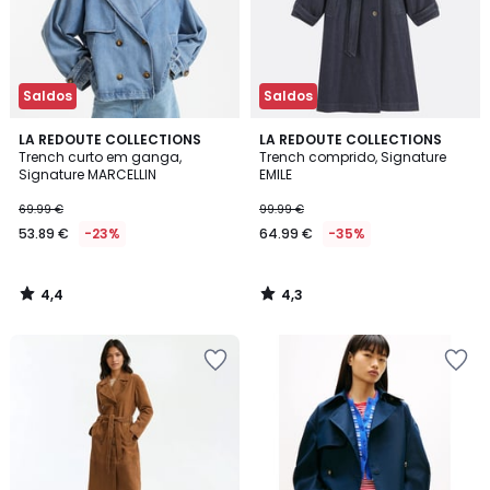
Saldos
Saldos
4,4
4,3
LA REDOUTE COLLECTIONS
LA REDOUTE COLLECTIONS
/ 5
/ 5
Trench curto em ganga,
Trench comprido, Signature
Signature MARCELLIN
EMILE
69.99 €
99.99 €
53.89 €
-23%
64.99 €
-35%
4,4
4,3
/
/
5
5