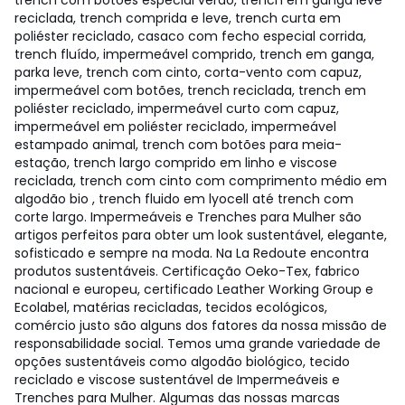
trench com botões especial verão, trench em ganga leve
reciclada, trench comprida e leve, trench curta em
poliéster reciclado, casaco com fecho especial corrida,
trench fluído, impermeável comprido, trench em ganga,
parka leve, trench com cinto, corta-vento com capuz,
impermeável com botões, trench reciclada, trench em
poliéster reciclado, impermeável curto com capuz,
impermeável em poliéster reciclado, impermeável
estampado animal, trench com botões para meia-
estação, trench largo comprido em linho e viscose
reciclada, trench com cinto com comprimento médio em
algodão bio , trench fluido em lyocell até trench com
corte largo. Impermeáveis e Trenches para Mulher são
artigos perfeitos para obter um look sustentável, elegante,
sofisticado e sempre na moda. Na La Redoute encontra
produtos sustentáveis. Certificação Oeko-Tex, fabrico
nacional e europeu, certificado Leather Working Group e
Ecolabel, matérias recicladas, tecidos ecológicos,
comércio justo são alguns dos fatores da nossa missão de
responsabilidade social. Temos uma grande variedade de
opções sustentáveis como algodão biológico, tecido
reciclado e viscose sustentável de Impermeáveis e
Trenches para Mulher. Algumas das nossas marcas