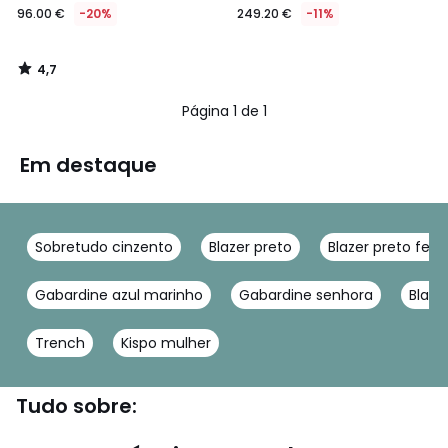
96.00 €
-20%
249.20 €
-11%
4,7
/
5
Página 1 de 1
Em destaque
Sobretudo cinzento
Blazer preto
Blazer preto fem
Gabardine azul marinho
Gabardine senhora
Blaze
Trench
Kispo mulher
Tudo sobre: