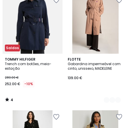
Saldos
4
TOMMY HILFIGER
2
FLOTTE
/
Trench com botões, meia-
Gabardina impermeável com
Cores
5
estação
cinto, unissexo, MADELEINE
280.00 €
139.00 €
252.00 €
-10%
4
/
5