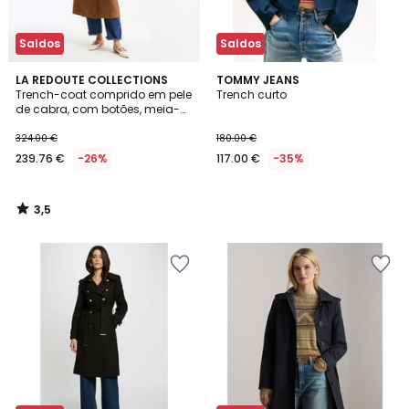
Saldos
Saldos
3,5
LA REDOUTE COLLECTIONS
TOMMY JEANS
/ 5
Trench-coat comprido em pele
Trench curto
de cabra, com botões, meia-
estação
324.00 €
180.00 €
239.76 €
-26%
117.00 €
-35%
3,5
/
5