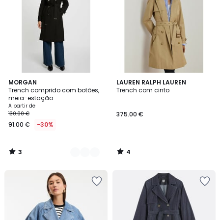
3
4
2
MORGAN
LAUREN RALPH LAUREN
/
/
Trench comprido com botões,
Trench com cinto
Cores
5
5
meia-estação
A partir de
130.00 €
375.00 €
91.00 €
-30%
3
4
/
/
5
5