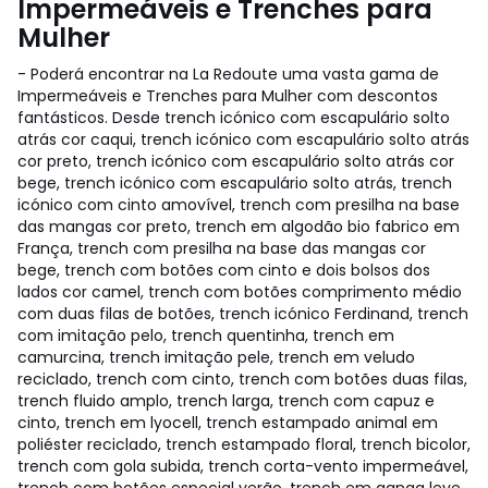
Impermeáveis e Trenches para
Mulher
- Poderá encontrar na La Redoute uma vasta gama de
Impermeáveis e Trenches para Mulher com descontos
fantásticos. Desde trench icónico com escapulário solto
atrás cor caqui, trench icónico com escapulário solto atrás
cor preto, trench icónico com escapulário solto atrás cor
bege, trench icónico com escapulário solto atrás, trench
icónico com cinto amovível, trench com presilha na base
das mangas cor preto, trench em algodão bio fabrico em
França, trench com presilha na base das mangas cor
bege, trench com botões com cinto e dois bolsos dos
lados cor camel, trench com botões comprimento médio
com duas filas de botões, trench icónico Ferdinand, trench
com imitação pelo, trench quentinha, trench em
camurcina, trench imitação pele, trench em veludo
reciclado, trench com cinto, trench com botões duas filas,
trench fluido amplo, trench larga, trench com capuz e
cinto, trench em lyocell, trench estampado animal em
poliéster reciclado, trench estampado floral, trench bicolor,
trench com gola subida, trench corta-vento impermeável,