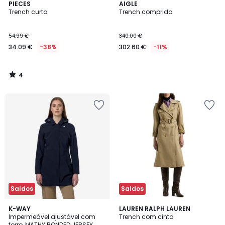
4
PIECES
AIGLE
/
Trench curto
Trench comprido
5
54.99 €
340.00 €
34.09 €
-38%
302.60 €
-11%
4
/
5
Saldos
Saldos
5
3
K-WAY
LAUREN RALPH LAUREN
/
/
Impermeável ajustável com
Trench com cinto
5
5
forro, MATHY BONDED JERSEY