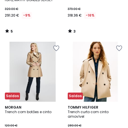
320.00 €
379.00 €
291.20 €
-9%
318.36 €
-16%
5
3
/
/
5
5
Saldos
Saldos
4,7
MORGAN
TOMMY HILFIGER
/ 5
Trench com botões e cinto
Trench curto com cinto
amovível
120.00 €
280.00 €