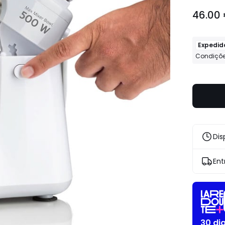
46.00
46.00
€.
Expedid
Condiçõe
Dis
Ent
30 di