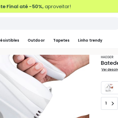
e Final até -50%,
aproveitar!
résistibles
Outdoor
Tapetes
Linho trendy
HAEGER
Bated
Ver descr
Quant
1