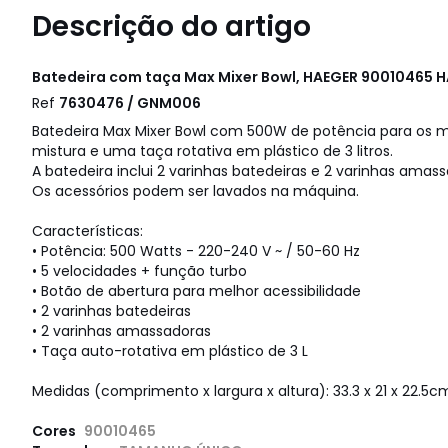
Descrição do artigo
Batedeira com taça Max Mixer Bowl, HAEGER 90010465
H
Ref
7630476 / GNM006
Batedeira Max Mixer Bowl com 500W de potência para os m
mistura e uma taça rotativa em plástico de 3 litros.
A batedeira inclui 2 varinhas batedeiras e 2 varinhas amas
Os acessórios podem ser lavados na máquina.
Características:
• Potência: 500 Watts - 220-240 V ~ / 50-60 Hz
• 5 velocidades + função turbo
• Botão de abertura para melhor acessibilidade
• 2 varinhas batedeiras
• 2 varinhas amassadoras
• Taça auto-rotativa em plástico de 3 L
Medidas (comprimento x largura x altura): 33.3 x 21 x 22.5c
Cores
90010465