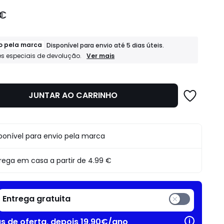
 €
o pela marca
Disponível para envio até 5 dias úteis.
Expedido
Ver mais
s especiais de devolução.
pela
marca
Disponível
para
JUNTAR AO CARRINHO
envio
até
5
dias
úteis.
ponível para envio pela marca
Condições
especiais
de
rega em casa a partir de
4.99 €
devolução.
Entrega gratuita
as de oferta, depois 19,90€/ano