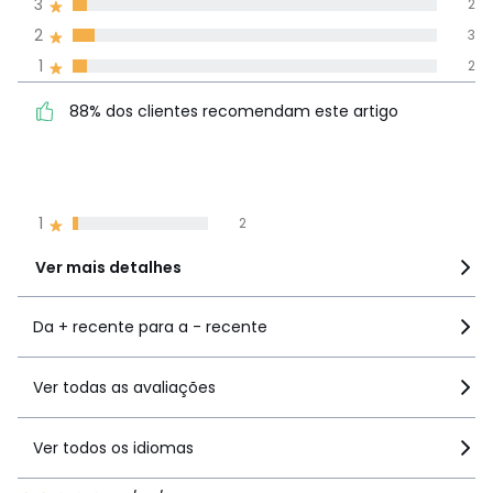
3
2
todos os idiomas
2
3
1
2
Avaliações 100% autênticas,
88% dos clientes
5
29
88% dos clientes recomendam este artigo
recomendam este artigo
4
14
3
2
2
3
1
2
Ver mais detalhes
Da + recente para a - recente
Ver todas as avaliações
Ver todos os idiomas