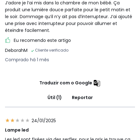
J’adore je l’ai mis dans la chambre de mon bébé. Ça
produit une lumière douce parfaite pour le petit matin et
le soir. Dommage qu’il n’y ait pas d’interrupteur. J’ai ajouté
une prise avec interrupteur pour pouvoir allumer et
éteindre facilement.
Eu recomendo este artigo
DeborahM
Cliente verificado
Comprado há 1 mês
Traduzir com o Google
Útil (1)
Reportar
24/01/2025
Lampe led
Les led sont fixées via des serflex, pour le prix je trouve ça