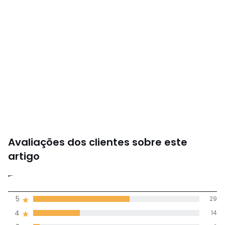
Avaliações dos clientes sobre este
artigo
4,3
5
29
(50)
média de
4
14
avaliações em