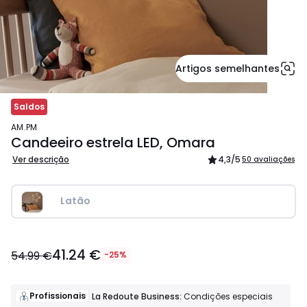
Artigos semelhantes
Saldos
AM.PM
Candeeiro estrela LED, Omara
Ver descrição
4,3
/5
50 avaliações
Latão
41.24
41.24 €
€
54.99 €
-25%
em
vez
de
Profissionais
La Redoute Business:
Condições especiais