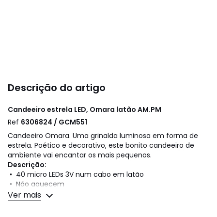
Descrição do artigo
Candeeiro estrela LED, Omara latão
AM.PM
Ref
6306824 / GCM551
Candeeiro Omara. Uma grinalda luminosa em forma de
estrela. Poético e decorativo, este bonito candeeiro de
ambiente vai encantar os mais pequenos.
Descrição:
• 40 micro LEDs 3V num cabo em latão
• Não aquecem
• LEDS não substituíveis
Ver mais
• Entregue com adaptador 220V, comprimento do cabo 3
m.