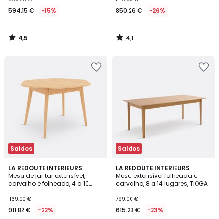
594.15 €
-15%
850.26 €
-26%
4,5
4,1
/
/
5
5
Saldos
Saldos
4,7
4
LA REDOUTE INTERIEURS
LA REDOUTE INTERIEURS
/ 5
/
Mesa de jantar extensível,
Mesa extensível folheada a
5
carvalho e folheado, 4 a 10
carvalho, 8 a 14 lugares, TIOGA
lugares, BIFACE
1169.00 €
799.00 €
911.82 €
-22%
615.23 €
-23%