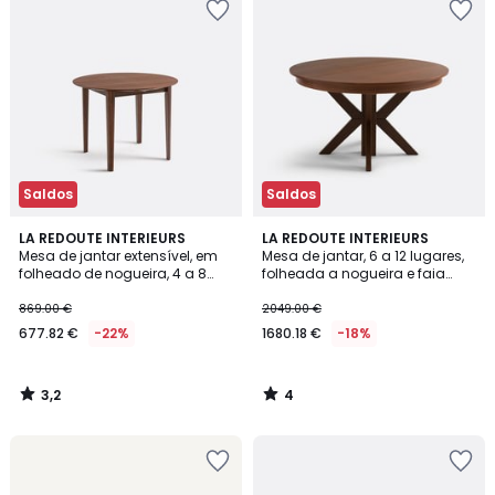
Saldos
Saldos
3,2
4
LA REDOUTE INTERIEURS
LA REDOUTE INTERIEURS
/ 5
/
Mesa de jantar extensível, em
Mesa de jantar, 6 a 12 lugares,
5
folheado de nogueira, 4 a 8
folheada a nogueira e faia
lugares, Tioga
tingida, GOSLING
869.00 €
2049.00 €
677.82 €
-22%
1680.18 €
-18%
3,2
4
/
/
5
5