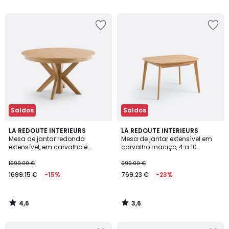
5
5
€
30%
de
desconto
aplicado.
Saldos
Saldos
4,6
3,6
LA REDOUTE INTERIEURS
LA REDOUTE INTERIEURS
/ 5
/ 5
Mesa de jantar redonda
Mesa de jantar extensível em
extensível, em carvalho e
carvalho maciço, 4 a 10
folheado, 6 a 12 lugares,
lugares, Dalmar
GOSLING
1999.00 €
999.00 €
1699.15 €
-15%
769.23 €
-23%
4,6
3,6
/
/
5
5