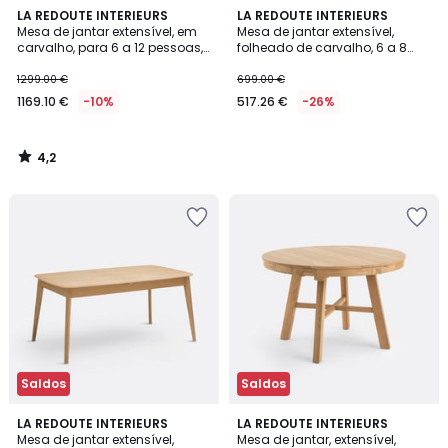
4,2
LA REDOUTE INTERIEURS
LA REDOUTE INTERIEURS
/ 5
Mesa de jantar extensível, em
Mesa de jantar extensível,
carvalho, para 6 a 12 pessoas,
folheado de carvalho, 6 a 8
ADELITA
lugares, Talet
1299.00 €
699.00 €
1169.10 €
-10%
517.26 €
-26%
4,2
/
5
Saldos
Saldos
4,1
3,9
LA REDOUTE INTERIEURS
LA REDOUTE INTERIEURS
/ 5
/ 5
Mesa de jantar extensível,
Mesa de jantar, extensível,