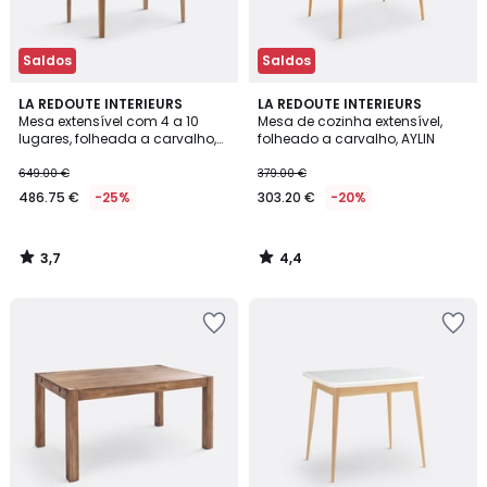
Saldos
Saldos
3,7
4,4
LA REDOUTE INTERIEURS
LA REDOUTE INTERIEURS
/ 5
/ 5
Mesa extensível com 4 a 10
Mesa de cozinha extensível,
lugares, folheada a carvalho,
folheado a carvalho, AYLIN
TIOGA
649.00 €
379.00 €
486.75 €
-25%
303.20 €
-20%
3,7
4,4
/
/
5
5