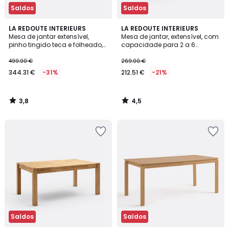
Saldos
Saldos
3,8
4,5
LA REDOUTE INTERIEURS
LA REDOUTE INTERIEURS
/ 5
/ 5
Mesa de jantar extensível,
Mesa de jantar, extensível, com
pinho tingido teca e folheado,
capacidade para 2 a 6
6 a 8 lugares, LUNJA
pessoas, JIMI
499.00 €
269.00 €
344.31 €
-31%
212.51 €
-21%
3,8
4,5
/
/
5
5
Saldos
Saldos