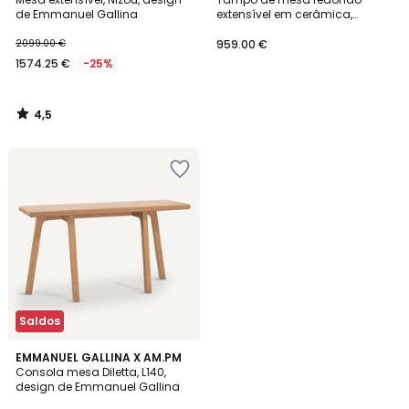
de Emmanuel Gallina
extensível em cerâmica,
diâmetro 135 a 180 cm, EXTENDO
2099.00 €
959.00 €
1574.25 €
-25%
4,5
/
5
Saldos
4,6
EMMANUEL GALLINA X AM.PM
/ 5
Consola mesa Diletta, L140,
design de Emmanuel Gallina