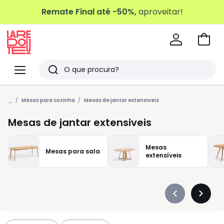
Remate Final até -50%,
aproveitar!
Ir
para
La
o
Redoute
Menu
Pesquisar
carri
Últimos
...
artigos
Mesas para cozinha
Mesas de jantar extensiveis
vistos
Mesas de jantar extensiveis
Mesas
Mesas para sala
extensíveis
Précédent
Suivan
-
-
défiler
défiler