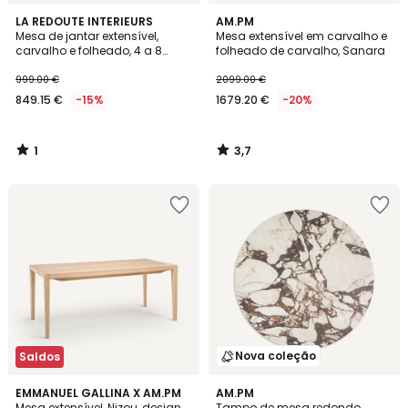
1
3,7
LA REDOUTE INTERIEURS
AM.PM
/
/ 5
Mesa de jantar extensível,
Mesa extensível em carvalho e
5
carvalho e folheado, 4 a 8
folheado de carvalho, Sanara
lugares, DOUVE
999.00 €
2099.00 €
849.15 €
-15%
1679.20 €
-20%
1
3,7
/
/
5
5
Nova coleção
Saldos
4,5
EMMANUEL GALLINA X AM.PM
AM.PM
/ 5
Mesa extensível, Nizou, design
Tampo de mesa redondo