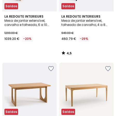
Saldos
Saldos
4,5
LA REDOUTE INTERIEURS
LA REDOUTE INTERIEURS
/ 5
Mesa de jantar extensível,
Mesa de jantar extensível,
carvalho e folheado, 6 a 10
folheado de carvalho, 4 a 8
lugares, SOLERON
lugares, AMORINO
1299.00 €
649.00 €
1039.20 €
-20%
460.79 €
-29%
4,5
/
5
Saldos
Saldos