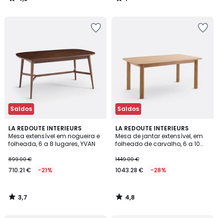
/
/
5
5
Saldos
Saldos
3,7
4,8
LA REDOUTE INTERIEURS
LA REDOUTE INTERIEURS
/ 5
/ 5
Mesa extensível em nogueira e
Mesa de jantar extensível, em
folheada, 6 a 8 lugares, YVAN
folheado de carvalho, 6 a 10
lugares, DESNA
899.00 €
1449.00 €
710.21 €
-21%
1043.28 €
-28%
3,7
4,8
/
/
5
5