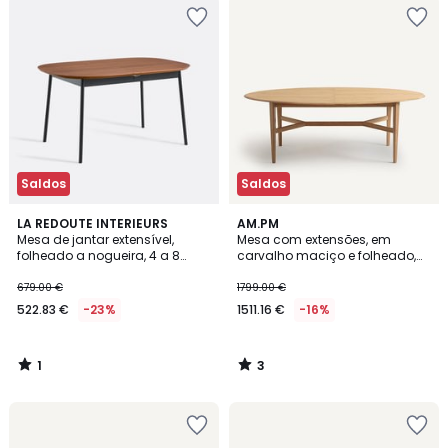
Saldos
Saldos
1
3
LA REDOUTE INTERIEURS
AM.PM
/
/
Mesa de jantar extensível,
Mesa com extensões, em
5
5
folheado a nogueira, 4 a 8
carvalho maciço e folheado,
lugares, AMORINO
Tadame
679.00 €
1799.00 €
522.83 €
-23%
1511.16 €
-16%
1
3
/
/
5
5