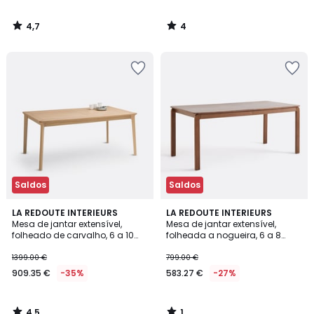
4,7
4
/
/
5
5
Saldos
Saldos
4,5
1
LA REDOUTE INTERIEURS
LA REDOUTE INTERIEURS
/ 5
/
Mesa de jantar extensível,
Mesa de jantar extensível,
5
folheado de carvalho, 6 a 10
folheada a nogueira, 6 a 8
lugares, PULLY
lugares, Talet
1399.00 €
799.00 €
909.35 €
-35%
583.27 €
-27%
4,5
1