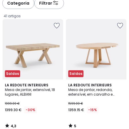
à
à
Categoria
Filtrar
gauche
droite
41 artigos
Saldos
Saldos
4,3
5
LA REDOUTE INTERIEURS
LA REDOUTE INTERIEURS
/ 5
/
Mesa de jantar, extensível, 18
Mesa de jantar, redonda,
5
lugares, ALBANI
extensível, em carvalho e
1399.30
folheado, 4 a 10 lugares, ULMU
1999.00 €
1599.00 €
€
1399.30 €
-30%
1359.15 €
-15%
em
vez
de
4,3
5
1999.00
/
/