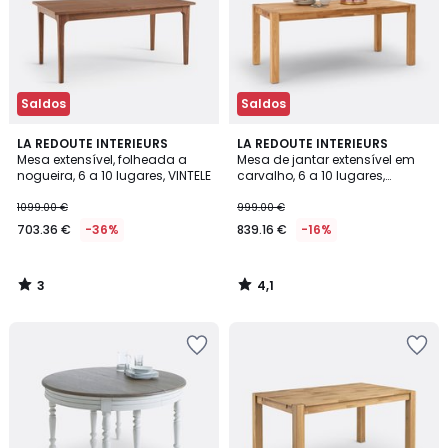
Saldos
Saldos
3
4,1
LA REDOUTE INTERIEURS
LA REDOUTE INTERIEURS
/
/ 5
Mesa extensível, folheada a
Mesa de jantar extensível em
5
nogueira, 6 a 10 lugares, VINTELE
carvalho, 6 a 10 lugares,
ADELITA
1099.00 €
999.00 €
703.36 €
-36%
839.16 €
-16%
3
4,1
/
/
5
5