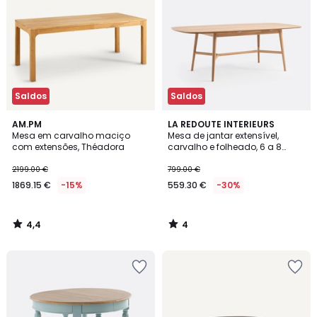
Saldos
Saldos
4,4
4
AM.PM
LA REDOUTE INTERIEURS
/ 5
/
Mesa em carvalho maciço
Mesa de jantar extensível,
5
com extensões, Théadora
carvalho e folheado, 6 a 8
lugares, YVAN
2199.00 €
799.00 €
1869.15 €
-15%
559.30 €
-30%
4,4
4
/
/
5
5