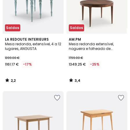
Saldos
Saldos
2,2
3,4
LA REDOUTE INTERIEURS
AM.PM
/ 5
/ 5
Mesa redonda, extensível, 4 a 12
Mesa redonda extensível,
lugares, ANGUSTA
nogueira e folheado de
madeira, Sanara
1399.00 €
1799.00 €
1161.17 €
-17%
1349.25 €
-25%
2,2
3,4
/
/
5
5