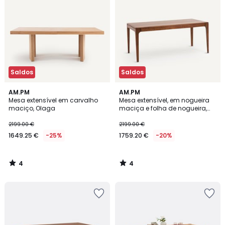
Saldos
Saldos
4
4
AM.PM
AM.PM
/
/
Mesa extensível em carvalho
Mesa extensível, em nogueira
5
5
maciço, Olaga
maciça e folha de nogueira,
Sanara
2199.00 €
2199.00 €
1649.25 €
-25%
1759.20 €
-20%
4
4
/
/
5
5