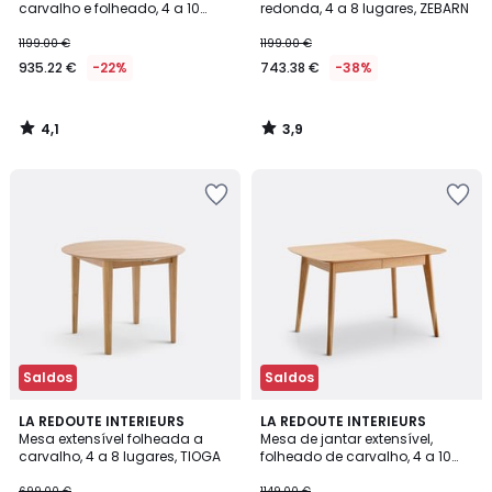
carvalho e folheado, 4 a 10
redonda, 4 a 8 lugares, ZEBARN
lugares, BIFACE
1199.00 €
1199.00 €
935.22 €
-22%
743.38 €
-38%
4,1
3,9
/
/
5
5
Saldos
Saldos
4,5
4,1
LA REDOUTE INTERIEURS
LA REDOUTE INTERIEURS
/ 5
/ 5
Mesa extensível folheada a
Mesa de jantar extensível,
carvalho, 4 a 8 lugares, TIOGA
folheado de carvalho, 4 a 10
lugares, BIFACE
699.00 €
1149.00 €