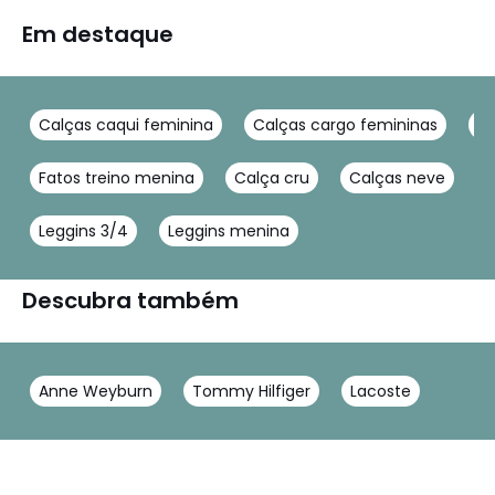
Em destaque
Calças caqui feminina
Calças cargo femininas
Ca
Fatos treino menina
Calça cru
Calças neve
C
Leggins 3/4
Leggins menina
Descubra também
Anne Weyburn
Tommy Hilfiger
Lacoste