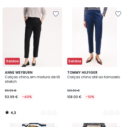
5
5
em
vez
de
59.99
€
60%
de
desconto
aplicado.
Saldos
Saldos
4,3
2
ANNE WEYBURN
2
TOMMY HILFIGER
/ 5
Calças chino, em mistura de lã
Calças chino até ao tornozelo
Cores
Cores
stretch
89.99 €
120.00 €
53.99 €
-40%
108.00 €
-10%
4,3
/
5