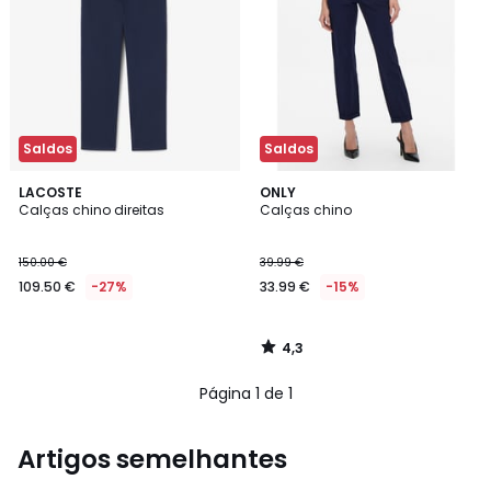
Saldos
Saldos
4,3
LACOSTE
ONLY
/ 5
Calças chino direitas
Calças chino
150.00 €
39.99 €
109.50 €
-27%
33.99 €
-15%
4,3
/
5
Página 1 de 1
Artigos semelhantes