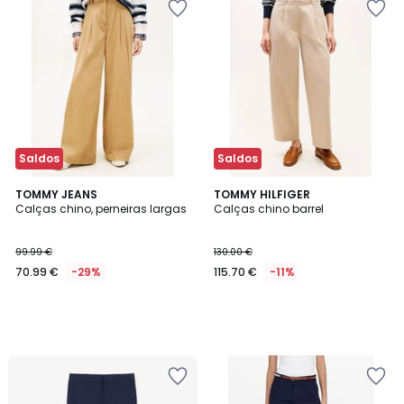
Saldos
Saldos
TOMMY JEANS
TOMMY HILFIGER
Calças chino, perneiras largas
Calças chino barrel
99.99 €
130.00 €
70.99 €
-29%
115.70 €
-11%