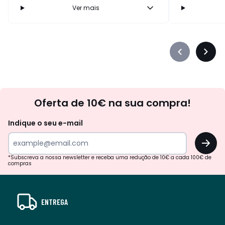
Ver mais
Précédent
Suiva
-
-
défiler
défile
à
à
Newsletter
gauche
droit
Oferta de 10€ na sua compra!
Indique o seu e-mail
OK
*Subscreva a nossa newsletter e receba uma redução de 10€ a cada 100€ de
compras
ENTREGA