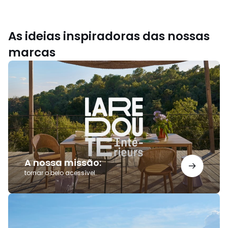
As ideias inspiradoras das nossas
marcas
A
nossa
missão:
A nossa missão:
tornar o belo acessível.
Saldos
AMPM