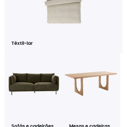
Têxtil-lar
Sofás e cadeirões
Mesas e cadeiras