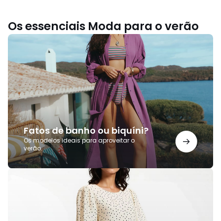
Os essenciais Moda para o verão
Fatos
de
banho
ou
biquíni?
Fatos de banho ou biquíni?
Os modelos ideais para aproveitar o
verão.
Vestidos
de
verão