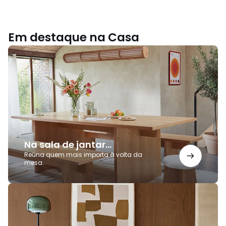
Em destaque na Casa
Na
sala
de
jantar...
Na sala de jantar...
Reúna quem mais importa à volta da
mesa.
Elegância
e
funcionalidade