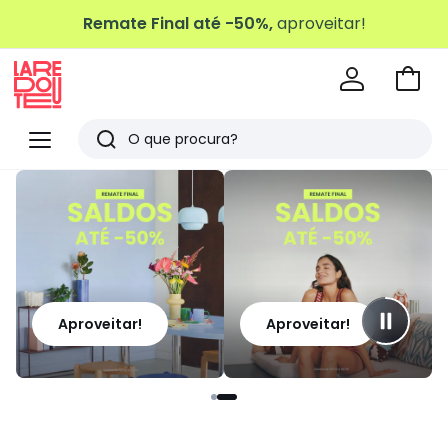
Remate Final até -50%,
aproveitar!
Ir
para
La
o
Redoute
Menu
Pesquisar
carri
Últimos
artigos
vistos
Aproveitar!
Aproveitar!