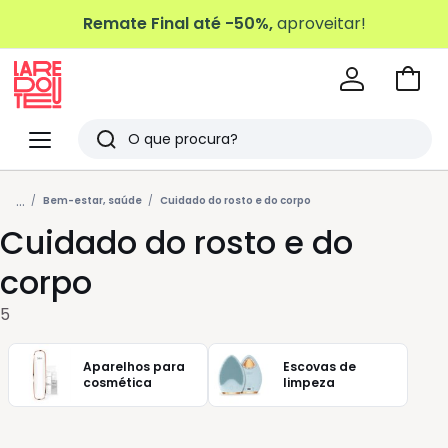
Remate Final até -50%,
aproveitar!
Ir
para
La
o
Redoute
Menu
Pesquisar
carri
Últimos
...
artigos
Bem-estar, saúde
Cuidado do rosto e do corpo
Cuidado do rosto e do
vistos
corpo
5
Aparelhos para
Escovas de
cosmética
limpeza