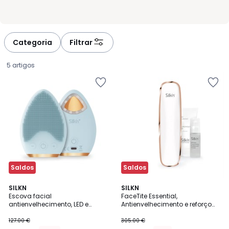
Categoria
Filtrar
5 artigos
Saldos
Saldos
5
4,2
SILKN
SILKN
/
/ 5
Escova facial
FaceTite Essential,
5
antienvelhecimento, LED e
Antienvelhecimento e reforço
109.22
crioterapia, Bright Lux
de colágeno
127.00 €
305.00 €
€