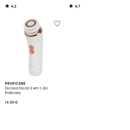
4,2
4,7
/
/
5
5
PROFICARE
Escova facial 2 em 1, da
Proficare
14.99 €