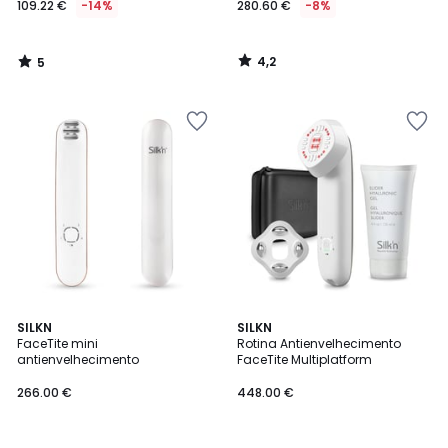
109.22 €
-14%
280.60 €
-8%
em
vez
de
4,2
5
127.00
/
/
5
5
€
14%
de
desconto
aplicado.
4,2
4,7
SILKN
SILKN
/ 5
/ 5
FaceTite mini
Rotina Antienvelhecimento
antienvelhecimento
FaceTite Multiplatform
266.00 €
448.00 €