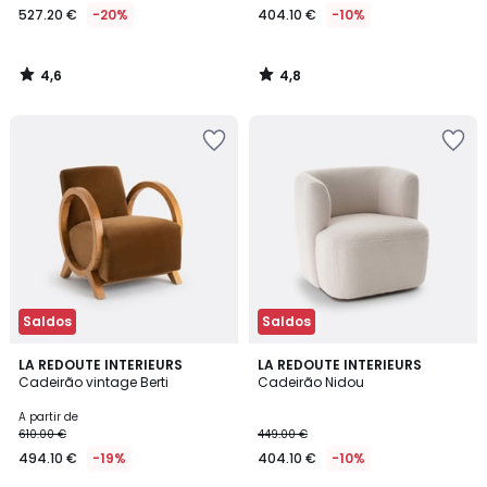
527.20 €
-20%
404.10 €
-10%
4,6
4,8
/
/
5
5
Saldos
Saldos
4,6
4,9
2
LA REDOUTE INTERIEURS
LA REDOUTE INTERIEURS
/ 5
/ 5
Cadeirão vintage Berti
Cadeirão Nidou
Cores
A partir de
610.00 €
449.00 €
494.10 €
-19%
404.10 €
-10%