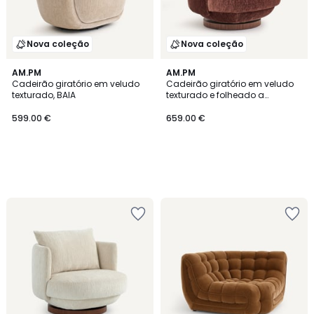
Nova coleção
Nova coleção
AM.PM
AM.PM
Cadeirão giratório em veludo
Cadeirão giratório em veludo
texturado, BAIA
texturado e folheado a
nogueira, ROSEO
599.00 €
659.00 €