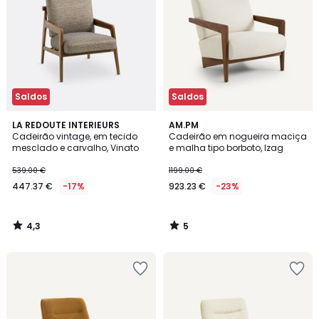
Saldos
Saldos
4,3
5
LA REDOUTE INTERIEURS
AM.PM
/ 5
/
Cadeirão vintage, em tecido
Cadeirão em nogueira maciça
5
mesclado e carvalho, Vinato
e malha tipo borboto, Izag
539.00 €
1199.00 €
447.37 €
-17%
923.23 €
-23%
4,3
5
/
/
5
5