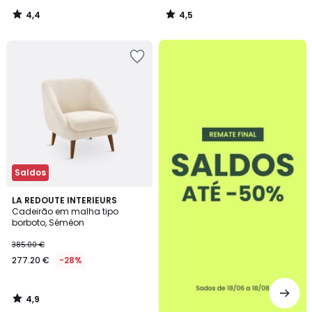
4,4
4,5
/
/
5
5
até
-50%
Saldos
4,9
LA REDOUTE INTERIEURS
/ 5
Cadeirão em malha tipo
borboto, Séméon
385.00 €
277.20 €
-28%
4,9
/