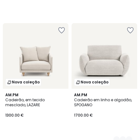
Nova coleção
Nova coleção
AM.PM
3
AM.PM
Cadeirão, em tecido
Cadeirão em linho e algodão,
Cores
mesclado, LAZARE
SPOGANO
1300.00 €
1700.00 €