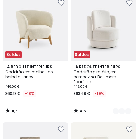
Saldos
Saldos
4,8
4,6
LA REDOUTE INTERIEURS
2
LA REDOUTE INTERIEURS
/ 5
/ 5
Cadeirão em malha tipo
Cadeirão giratório, em
Cores
borboto, Lancy
bombazina, Baltimore
A partir de
449.00 €
449.00 €
368.18 €
-18%
363.69 €
-19%
4,8
4,6
/
/
5
5