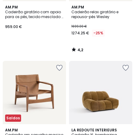
4,2
AM.PM
AM.PM
/ 5
Cadeirão giratório com apoio
Cadeirão relax giratório e
para os pés, tecido mesclado e
repousa-pés Wesley
folheado a nogueira, JESPER
959.00 €
1699.00 €
1274.25 €
-25%
4,2
/
5
Saldos
4,8
5
AM.PM
4
LA REDOUTE INTERIEURS
/ 5
/
Cadeirão em carvalho maciço
Cadeirão XL, bombazina