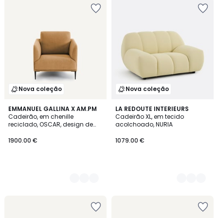
Nova coleção
Nova coleção
3
EMMANUEL GALLINA X AM.PM
3
LA REDOUTE INTERIEURS
Cadeirão, em chenille
Cadeirão XL, em tecido
Cores
Cores
reciclado, OSCAR, design de
acolchoado, NURIA
Emmanuel Gallina
1900.00 €
1079.00 €