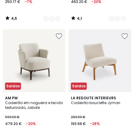
250.17 €
-7%
463.20 €
-20%
partir
de
250.17
4,5
4,1
€
/
/
5
5
em
vez
de
269.00
€
7%
de
desconto
aplicado.
Saldos
Saldos
4,4
4,5
AM.PM
LA REDOUTE INTERIEURS
/ 5
/ 5
Cadeirão em nogueira e tecido
Cadeirão bouclette Jymari
texturizado, Jabote
599.00 €
269.00 €
479.20 €
-20%
193.68 €
-28%