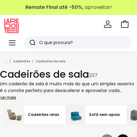
Remate Final até -50%,
aproveitar!
Ir
para
La
o
Redoute
Menu
Pesquisar
carri
Últimos
...
artigos
Cadeirões
Cadeirões de sala
Cadeirões de sala
vistos
237
Um cadeirão de sala é muito mais do que um simples assento
é o convite perfeito para desacelerar e aproveitar cada
momento. Envolvente, confortável e feito para durar, adapta-
Ler mais
se a qualquer espaço, seja ele amplo ou mais intimista. Na La
Redoute, encontra cadeirões pensados para responder às suas
Cadeirões relax
Sofá sem apoio
necessidades reais: desde a poltrona compacta ideal para um
canto de leitura até ao cadeirão largo que acolhe toda a
descontração de um fim de tarde. As diferentes cores e