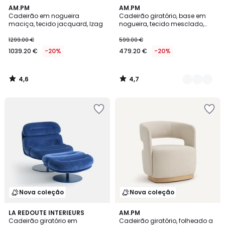
4,6
4,7
AM.PM
2
AM.PM
/ 5
/ 5
Cadeirão em nogueira
Cadeirão giratório, base em
Cores
maciça, tecido jacquard, Izag
nogueira, tecido mesclado,
Jesper
1299.00 €
599.00 €
1039.20 €
-20%
479.20 €
-20%
4,6
4,7
/
/
5
5
Nova coleção
Nova coleção
LA REDOUTE INTERIEURS
AM.PM
Cadeirão giratório em
Cadeirão giratório, folheado a