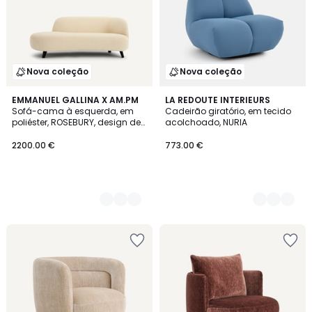
Nova coleção
Nova coleção
2
EMMANUEL GALLINA X AM.PM
3
LA REDOUTE INTERIEURS
Sofá-cama à esquerda, em
Cadeirão giratório, em tecido
Cores
Cores
poliéster, ROSEBURY, design de
acolchoado, NURIA
Emmanuel Gallina
2200.00 €
773.00 €