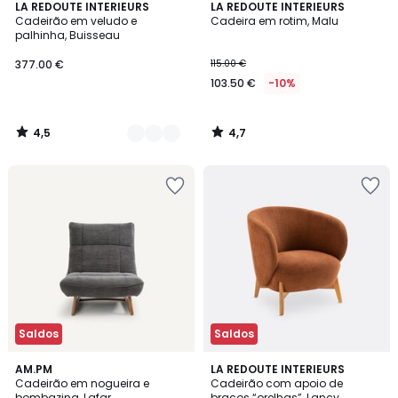
4,5
4,7
2
LA REDOUTE INTERIEURS
LA REDOUTE INTERIEURS
/ 5
/ 5
Cadeirão em veludo e
Cadeira em rotim, Malu
Cores
palhinha, Buisseau
377.00 €
115.00 €
103.50 €
-10%
4,5
4,7
/
/
5
5
Saldos
Saldos
4,9
4,4
AM.PM
LA REDOUTE INTERIEURS
/ 5
/ 5
Cadeirão em nogueira e
Cadeirão com apoio de
bombazina, Lafar
braços “orelhas”, Lancy