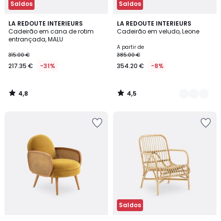
Saldos
Saldos
4,8
4,5
LA REDOUTE INTERIEURS
2
LA REDOUTE INTERIEURS
/ 5
/ 5
Cadeirão em cana de rotim
Cadeirão em veludo, Leone
Cores
entrançada, MALU
A partir de
315.00 €
385.00 €
217.35 €
-31%
354.20 €
-8%
4,8
4,5
/
/
5
5
Saldos