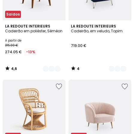
Saldos
4,6
4
5
LA REDOUTE INTERIEURS
6
LA REDOUTE INTERIEURS
/ 5
/
Cadeirão em poliéster, Séméon
Cadeirão, em veludo, Topim
Cores
Cores
5
A partir de
315.00 €
719.00 €
274.05 €
-13%
4,6
4
/
/
5
5