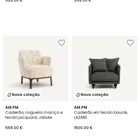
559.00 €
599.00 €
Nova coleção
Nova coleção
AM.PM
AM.PM
Cadeirão, nogueira maciça e
Cadeirão em tecido bouclé,
tecido jacquard, Jabote
LAZARE
559.00 €
1600.00 €