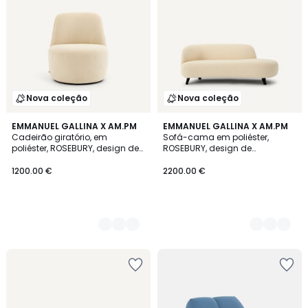
Nova coleção
Nova coleção
2
EMMANUEL GALLINA X AM.PM
2
EMMANUEL GALLINA X AM.PM
Cadeirão giratório, em
Sofá-cama em poliéster,
Cores
Cores
poliéster, ROSEBURY, design de
ROSEBURY, design de
Emmanuel Gallina
Emmanuel Gallina
1200.00 €
2200.00 €