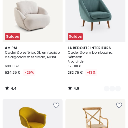
Saldos
Saldos
4,4
4,9
AM.PM
3
LA REDOUTE INTERIEURS
/ 5
/ 5
Cadeirão esférico XL, em tecido
Cadeirão em bombazina,
Cores
de algodão mesclado, ALPINE
Séméon
A partir de
699.00 €
325.00 €
524.25 €
-25%
282.75 €
-13%
4,4
4,9
/
/
5
5