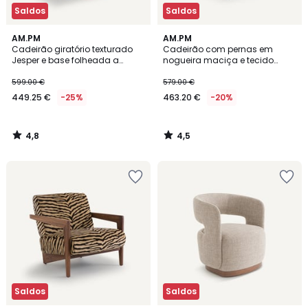
Saldos
Saldos
4,8
4,5
AM.PM
AM.PM
/ 5
/ 5
Cadeirão giratório texturado
Cadeirão com pernas em
Jesper e base folheada a
nogueira maciça e tecido
nogueira
texturado, Jabote
599.00 €
579.00 €
449.25 €
-25%
463.20 €
-20%
4,8
4,5
/
/
5
5
Saldos
Saldos