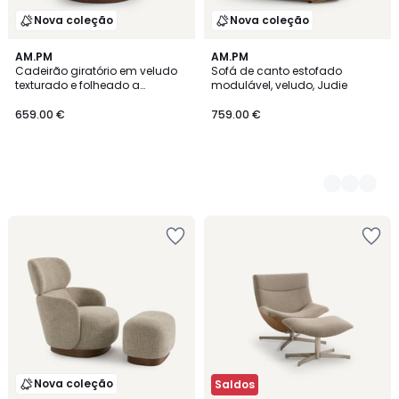
Nova coleção
Nova coleção
AM.PM
4
AM.PM
Cadeirão giratório em veludo
Sofá de canto estofado
Cores
texturado e folheado a
modulável, veludo, Judie
nogueira, ROSEO
659.00 €
759.00 €
Nova coleção
Saldos