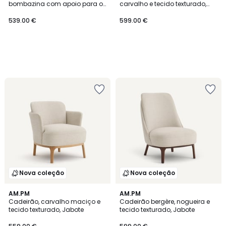
bombazina com apoio para os
carvalho e tecido texturado,
pés, MARLON
JESPER
539.00 €
599.00 €
Nova coleção
Nova coleção
AM.PM
AM.PM
Cadeirão, carvalho maciço e
Cadeirão bergère, nogueira e
tecido texturado, Jabote
tecido texturado, Jabote