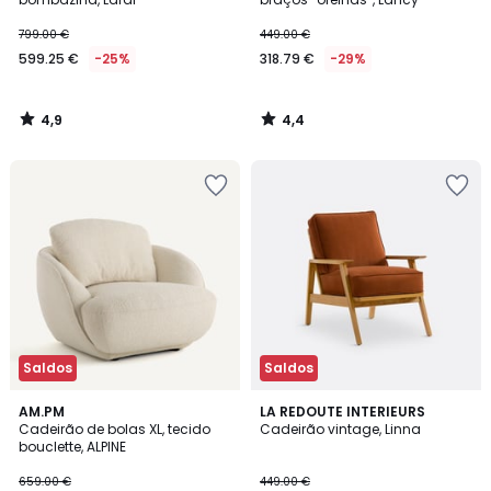
799.00 €
449.00 €
599.25 €
-25%
318.79 €
-29%
4,9
4,4
/
/
5
5
Saldos
Saldos
4,6
4,8
AM.PM
LA REDOUTE INTERIEURS
/ 5
/ 5
Cadeirão de bolas XL, tecido
Cadeirão vintage, Linna
bouclette, ALPINE
659.00 €
449.00 €