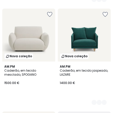
Nova coleção
Nova coleção
AM.PM
3
AM.PM
Cadeirão, em tecido
Cadeirão, em tecido jaspeado,
Cores
mesclado, SPOGANO
LAZARE
1500.00 €
1400.00 €