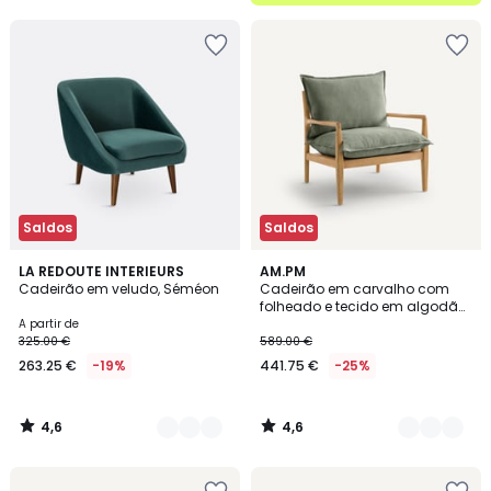
5
Saldos
Saldos
4,6
4,6
2
LA REDOUTE INTERIEURS
3
AM.PM
/ 5
/ 5
Cadeirão em veludo, Séméon
Cadeirão em carvalho com
Cores
Cores
folheado e tecido em algodão
linho, Dilma
A partir de
325.00 €
589.00 €
263.25 €
-19%
441.75 €
-25%
4,6
4,6
/
/
5
5