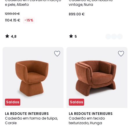
Cores
5
e pele, Alberto
vintage, Nuria
1299.00 €
899.00 €
1104.15 €
-15%
4,8
5
/
/
5
5
Saldos
Saldos
4,7
4
LA REDOUTE INTERIEURS
LA REDOUTE INTERIEURS
/ 5
/
Cadeirão em forma de tulipa,
Cadeirão em tecido
5
Corole
texturizado, Hunga