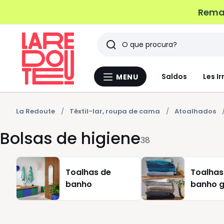
Remat
Pesquisar
Últimos
Saldos
Les Ir
MENU
Menu
artigos
La
Redoute
vistos
La Redoute
Têxtil-lar, roupa de cama
Atoalhados
Bolsas de higiene
38
Toalhas de
Toalhas
banho
banho 