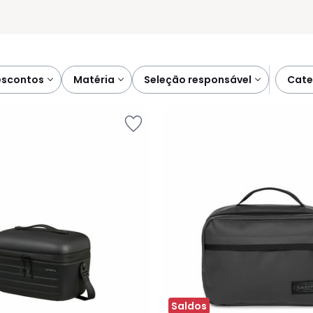
descontos
matéria
seleção responsável
cat
Saldos