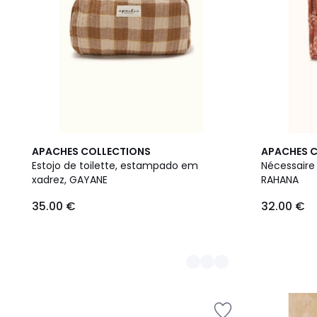
2
APACHES COLLECTIONS
APACHES 
Cores
Estojo de toilette, estampado em
Nécessair
xadrez, GAYANE
RAHANA
35.00 €
32.00 €