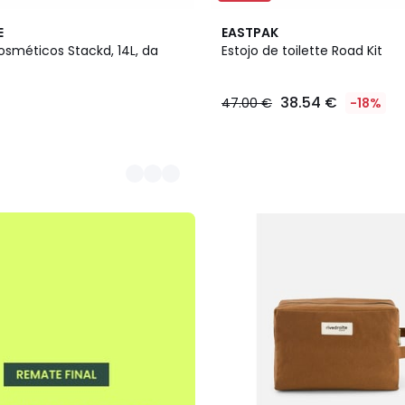
E
EASTPAK
osméticos Stackd, 14L, da
Estojo de toilette Road Kit
38.54 €
47.00 €
-18%