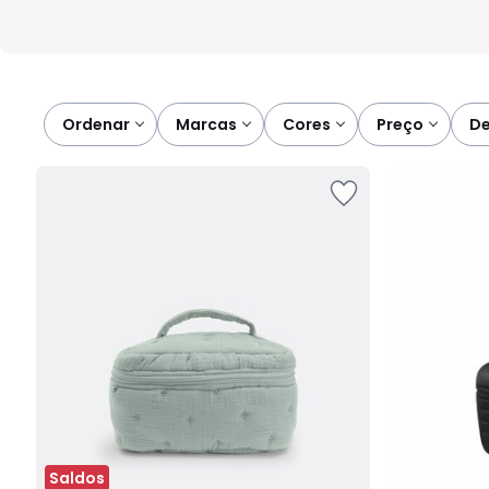
Ordenar
marcas
cores
preço
Saldos