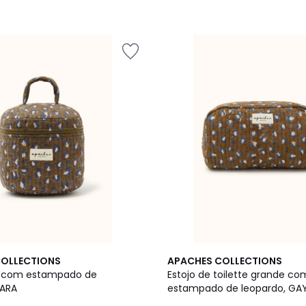
2
COLLECTIONS
APACHES COLLECTIONS
Cores
e com estampado de
Estojo de toilette grande co
TARA
estampado de leopardo, GA