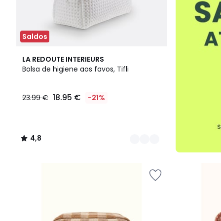
Saldos
2
4,8
LA REDOUTE INTERIEURS
Cores
/ 5
Bolsa de higiene aos favos, Tifli
18.95 €
23.99 €
-21%
4,8
/
5