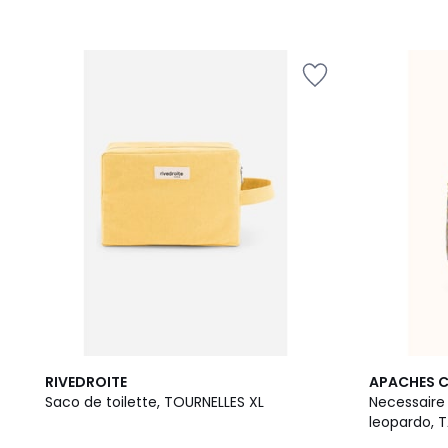
2
RIVEDROITE
APACHES 
Cores
Saco de toilette, TOURNELLES XL
Necessair
leopardo, 