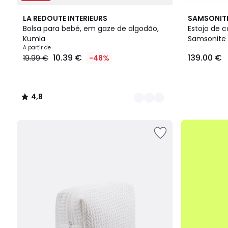
3
4,8
3
LA REDOUTE INTERIEURS
SAMSONIT
Cores
/ 5
Cores
Bolsa para bebé, em gaze de algodão,
Estojo de c
Kumla
Samsonite
Preço
A partir de
10.39 €
139.00 €
19.99 €
-48%
a
partir
de
10.39
4,8
€
/
em
5
vez
até
de
-50%
19.99
€
48%
de
desconto
aplicado.