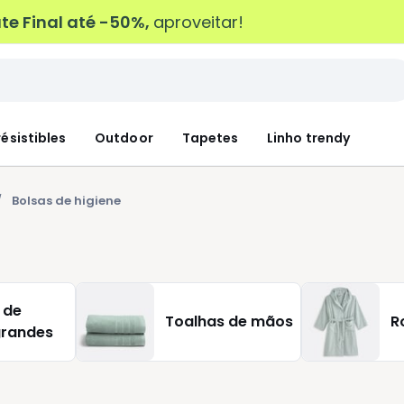
e Final até -50%,
aproveitar!
résistibles
Outdoor
Tapetes
Linho trendy
Bolsas de higiene
 de
Toalhas de mãos
R
grandes