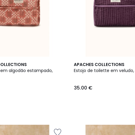
2
COLLECTIONS
APACHES COLLECTIONS
Cores
e em algodão estampado,
Estojo de toilette em veludo
35.00 €