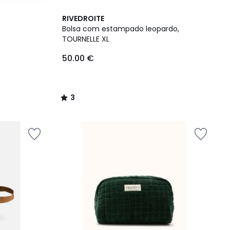
3
RIVEDROITE
/
Bolsa com estampado leopardo,
5
TOURNELLE XL
50.00 €
3
/
5