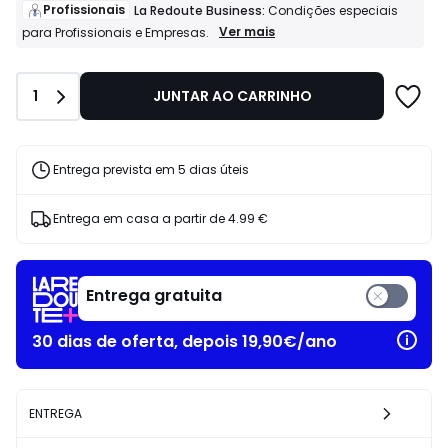
de
Profissionais
La Redoute Business:
Condições especiais
19.99
Profissionais
Ver mais
para Profissionais e Empresas.
La
€
Redoute
29%
Business:
de
Quantidade
1
JUNTAR AO CARRINHO
Condições
desconto
especiais
aplicado.
para
Profissionais
e
Entrega prevista em 5 dias úteis
Empresas.
Entrega em casa a partir de
4.99 €
Entrega gratuita
30 dias de oferta, depois 19,90€/ano
ENTREGA