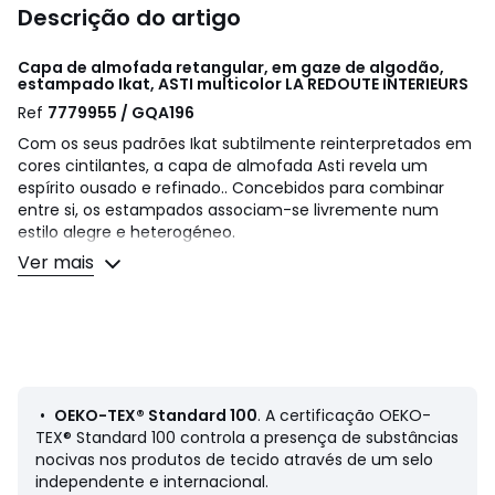
Descrição do artigo
Capa de almofada retangular, em gaze de algodão,
estampado Ikat, ASTI multicolor
LA REDOUTE INTERIEURS
Ref
7779955 / GQA196
Com os seus padrões Ikat subtilmente reinterpretados em
cores cintilantes, a capa de almofada Asti revela um
espírito ousado e refinado.. Concebidos para combinar
entre si, os estampados associam-se livremente num
estilo alegre e heterogéneo.
Uma criação poética e moderna de La Redoute Intérieurs.
Ver mais
Descrição:
• 100% algodão
• Gaze de algodão
• Etampados em ikat nos 2 lados
• Costura Kantha na frente
• Com fecho
•
OEKO-TEX® Standard 100
. A certificação OEKO-
• Almofadas de enchimento Terra à venda no site
TEX® Standard 100 controla a presença de substâncias
nocivas nos produtos de tecido através de um selo
Qualidade
independente e internacional.