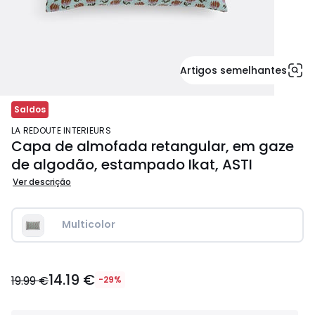
Artigos semelhantes
Saldos
LA REDOUTE INTERIEURS
Capa de almofada retangular, em gaze
de algodão, estampado Ikat, ASTI
Ver descrição
Multicolor
14.19
14.19 €
€
19.99 €
-29%
em
vez