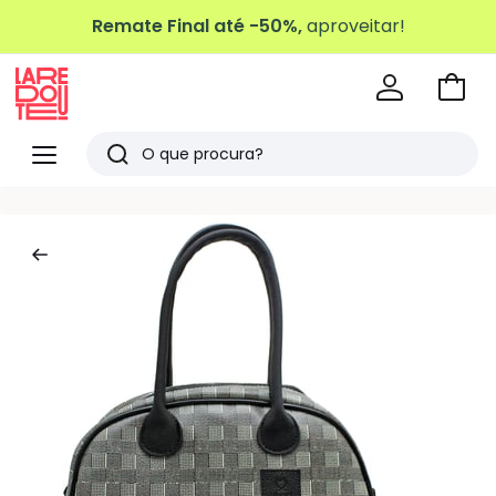
Remate Final até -50%,
aproveitar!
Ir
para
La
o
Redoute
Menu
Pesquisar
carri
Últimos
artigos
vistos