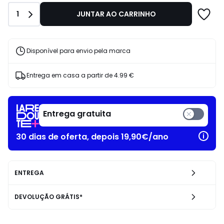
Disponível
Quantidade
1
JUNTAR AO CARRINHO
para
envio
até
5
dias
Disponível para envio pela marca
úteis.
Condições
especiais
Entrega em casa a partir de
4.99 €
de
devolução.
Entrega gratuita
30 dias de oferta, depois 19,90€/ano
ENTREGA
DEVOLUÇÃO GRÁTIS*