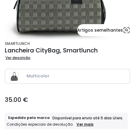
Artigos semelhantes
SMARTLUNCH
Lancheira CityBag, Smartlunch
Ver descrição
Multicolor
35.00
35.00 €
€.
Expedido pela marca
Disponível para envio até 5 dias úteis.
Expedido
Ver mais
Condições especiais de devolução.
pela
marca