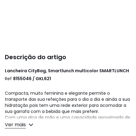
Descrição do artigo
Lancheira CityBag, Smartlunch multicolor
SMARTLUNCH
Ref
8155046 / GKL621
Compacta, muito feminina e elegante permite o
transporte das sua refeições para o dia a dia e ainda a sua
hidratação pois tem uma rede exterior para acomodar a
sua garrafa com a bebida que mais preferir.
Com uma alça de mão e uma capacidade aproximada de
2,5L
Ver mais
Exterior: Pele sintética