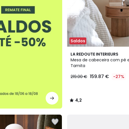
Saldos
4,2
LA REDOUTE INTERIEURS
/ 5
Mesa de cabeceira com pé e
Tamita
159.87 €
219.00 €
-27%
4,2
/
5