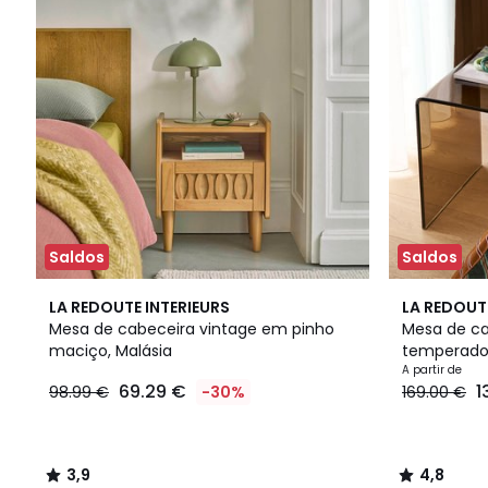
Saldos
Saldos
3,9
2
4,8
LA REDOUTE INTERIEURS
LA REDOUT
/ 5
Cores
/ 5
Mesa de cabeceira vintage em pinho
Mesa de ca
maciço, Malásia
temperado
A partir de
69.29 €
1
98.99 €
-30%
169.00 €
3,9
4,8
/
/