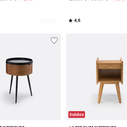
4,6
/
5
Saldos