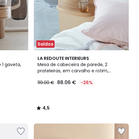
Saldos
4,5
LA REDOUTE INTERIEURS
/ 5
 1 gaveta,
Mesa de cabeceira de parede, 2
prateleiras, em carvalho e rotim,
Buisseau
88.06 €
119.00 €
-26%
4,5
/
5