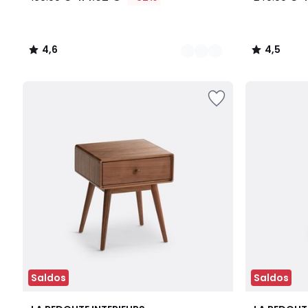
4,6
4,5
/
/
5
5
Saldos
Saldos