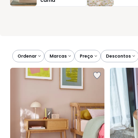
cama
arrumação. Detalhes simples que tornam a utilização mais prát
entrega e preço ajustado, é fácil encontrar a mesa certa para s
Ordenar
marcas
preço
descontos