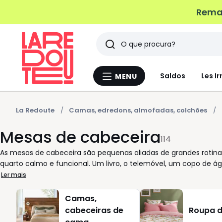
Remat
Pesquisar
Últimos
Saldos
Les Ir
MENU
Menu
artigos
La
Redoute
vistos
La Redoute
Camas, edredons, almofadas, colchões
Mesas de cabeceira
114
As mesas de cabeceira são pequenas aliadas de grandes rotina
quarto calmo e funcional. Um livro, o telemóvel, um copo de á
cada mesa é pensada para se adaptar ao seu espaço e aos seus
Ler mais
unidade discreta ou mesas com gavetas para esconder o que nã
conforto diário. A variedade de acabamentos permite harmoniz
Camas,
em tom natural, carvalho intemporal, branco luminoso ou pret
cabeceiras de
Roupa 
funcionam em quartos grandes ou mais compactos. Considere