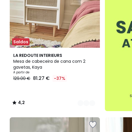
Saldos
3
4,2
LA REDOUTE INTERIEURS
Cores
/ 5
Mesa de cabeceira de cana com 2
gavetas, Kaya
A partir de
81.27 €
129.00 €
-37%
4,2
/
5