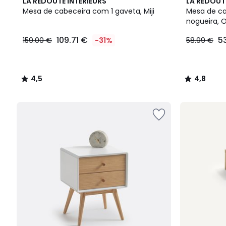
4,5
4,8
LA REDOUTE INTERIEURS
LA REDOUT
/ 5
/ 5
Mesa de cabeceira com 1 gaveta, Miji
Mesa de ca
nogueira, 
109.71 €
5
159.00 €
-31%
58.99 €
4,5
4,8
/
/
5
5