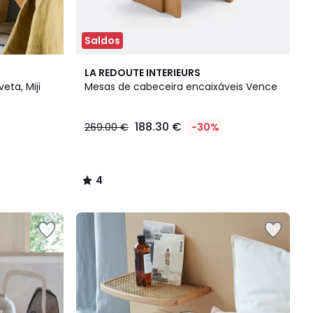
Saldos
4
LA REDOUTE INTERIEURS
/
ta, Miji
Mesas de cabeceira encaixáveis Vence
5
188.30 €
269.00 €
-30%
4
/
5