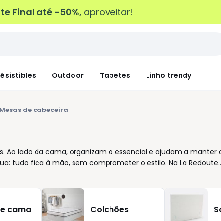
e Final até -50%,
aproveitar!
résistibles
Outdoor
Tapetes
Linho trendy
Mesas de cabeceira
s. Ao lado da cama, organizam o essencial e ajudam a manter 
gua: tudo fica à mão, sem comprometer o estilo. Na La Redoute,
 hábitos. Prefere linhas direitas ou formas mais suaves? Uma
o quer à vista? A escolha certa faz toda a diferença no
ar facilmente com a cabeceira e o restante mobiliário: madeir
o elegante. São opções que atravessam tendências e
de cama
Colchões
S
 também a altura em relação à cama e a capacidade de