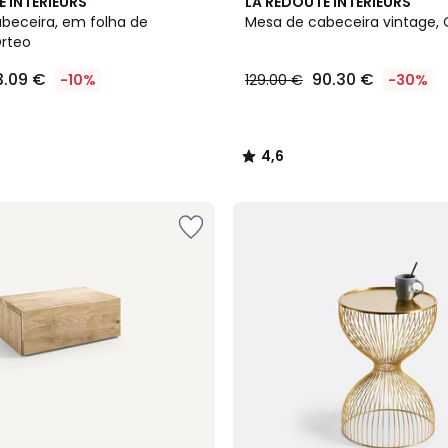
4,6
E INTERIEURS
LA REDOUTE INTERIEURS
/ 5
beceira, em folha de
Mesa de cabeceira vintage, 
Orteo
3.09 €
90.30 €
-10%
129.00 €
-30%
4,6
/
5