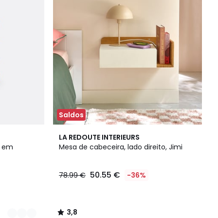
Saldos
3,8
LA REDOUTE INTERIEURS
/ 5
, em
Mesa de cabeceira, lado direito, Jimi
50.55 €
78.99 €
-36%
3,8
/