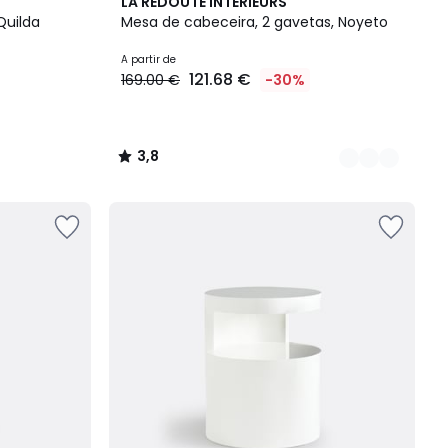
2
3,8
LA REDOUTE INTERIEURS
Cores
/ 5
Quilda
Mesa de cabeceira, 2 gavetas, Noyeto
A partir de
121.68 €
169.00 €
-30%
3,8
/
5