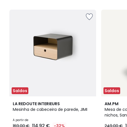
5
5
Saldos
Saldos
3
4,6
2
4,5
LA REDOUTE INTERIEURS
AM.PM
Cores
/ 5
Cores
/ 5
Mesinha de cabeceira de parede, JIMI
Mesa de ca
nichos, Sa
A partir de
114.92 €
169.00 €
-32%
249.00 €