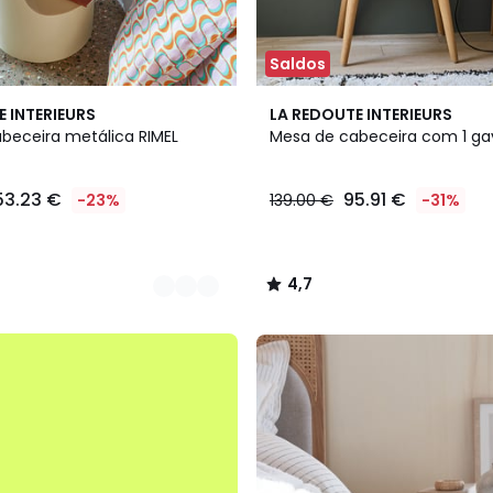
Saldos
4,7
E INTERIEURS
LA REDOUTE INTERIEURS
/ 5
beceira metálica RIMEL
Mesa de cabeceira com 1 gave
53.23 €
95.91 €
-23%
139.00 €
-31%
4,7
/
5