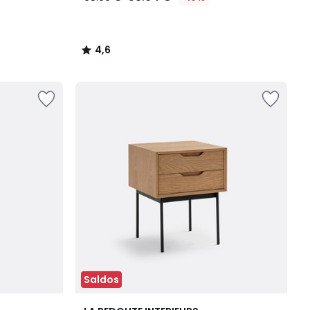
4,6
/
5
Saldos