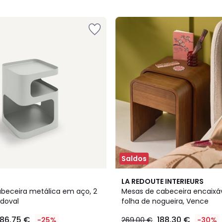
5
Saldos
4,6
LA REDOUTE INTERIEURS
/ 5
beceira metálica em aço, 2
Mesas de cabeceira encaixá
ndoval
folha de nogueira, Vence
186.75 €
188.30 €
-25%
269.00 €
-30%