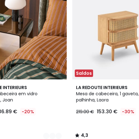
Saldos
2
4,3
E INTERIEURS
LA REDOUTE INTERIEURS
Cores
/ 5
beceira em vidro
Mesa de cabeceira, 1 gaveta
, Joan
palhinha, Laora
36.89 €
153.30 €
-20%
219.00 €
-30%
4,3
/