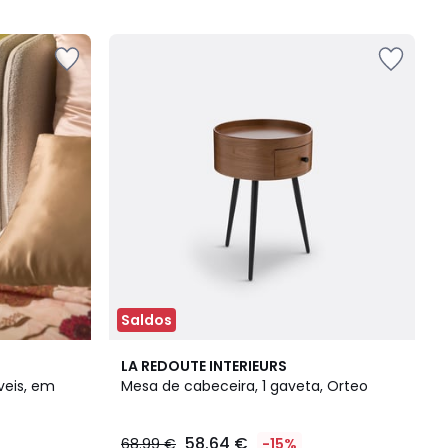
5
Saldos
4,6
LA REDOUTE INTERIEURS
/ 5
veis, em
Mesa de cabeceira, 1 gaveta, Orteo
58.64 €
68.99 €
-15%