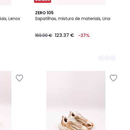
3
ZERO 105
Cores
ais, Lenox
Sapatilhas, mistura de materiais, Lina
123.37 €
169.00 €
-27%