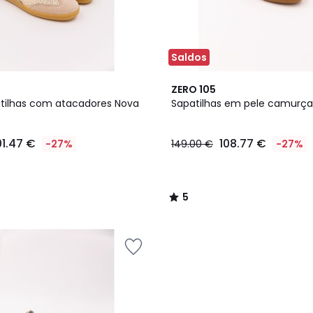
Saldos
2
5
ZERO 105
Cores
/
tilhas com atacadores Nova
Sapatilhas em pele camurça
5
01.47 €
108.77 €
-27%
149.00 €
-27%
5
/
5