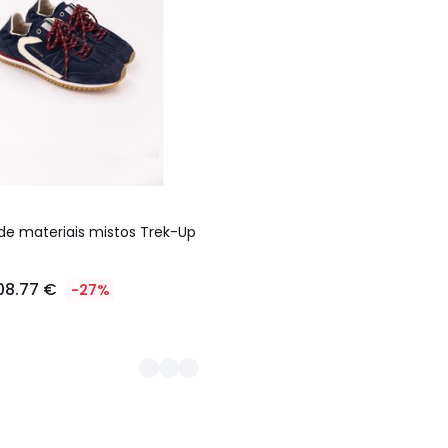
 de materiais mistos Trek-Up
08.77 €
-27%