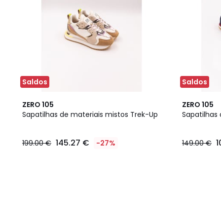
Saldos
Saldos
2
ZERO 105
ZERO 105
Cores
Sapatilhas de materiais mistos Trek-Up
Sapatilhas
145.27 €
1
199.00 €
-27%
149.00 €