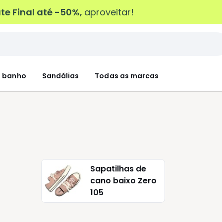
e Final até -50%,
aproveitar!
 banho
Sandálias
Todas as marcas
Sapatilhas de
cano baixo Zero
105