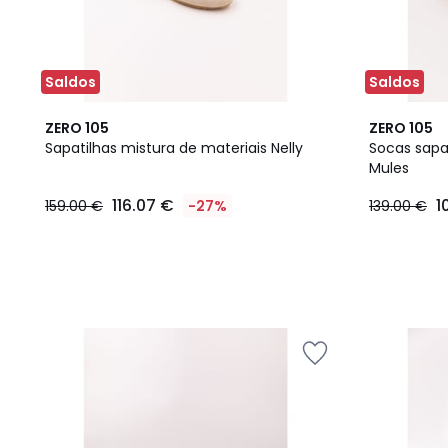
Saldos
Saldos
ZERO 105
ZERO 105
Sapatilhas mistura de materiais Nelly
Socas sapa
Mules
116.07 €
1
159.00 €
-27%
139.00 €