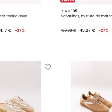
ZERO 105
 em tecido Nova
Sapatilhas, mistura de materi
4.17 €
145.27 €
-27%
199.00 €
-27%