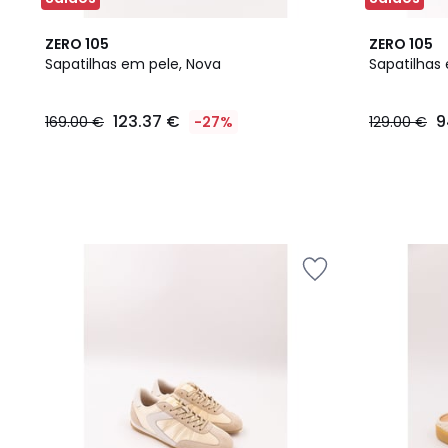
ZERO 105
ZERO 105
Sapatilhas em pele, Nova
Sapatilhas
123.37
123.37 €
9
169.00 €
-27%
129.00 €
€
em
vez
de
169.00
€
27%
de
desconto
aplicado.