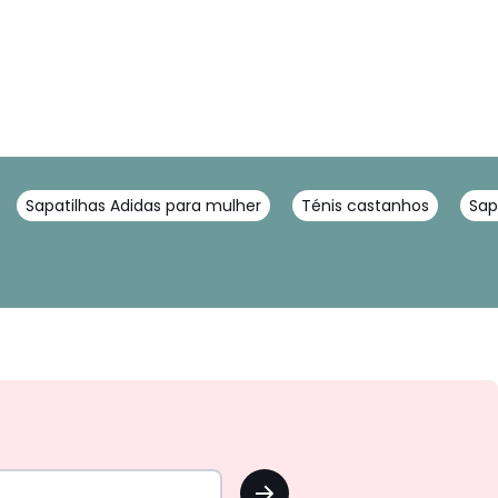
Sapatilhas Adidas para mulher
Ténis castanhos
Sap
OK