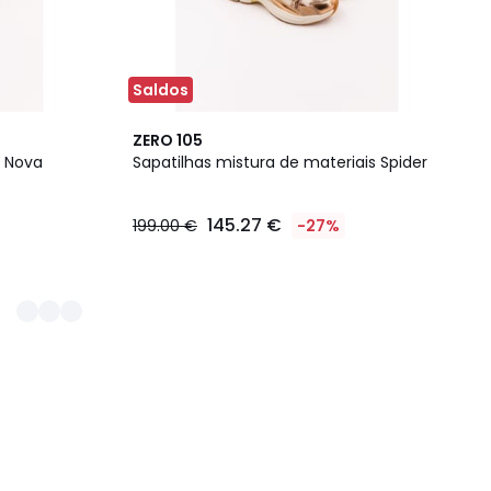
Saldos
ZERO 105
 Nova
Sapatilhas mistura de materiais Spider
145.27 €
199.00 €
-27%