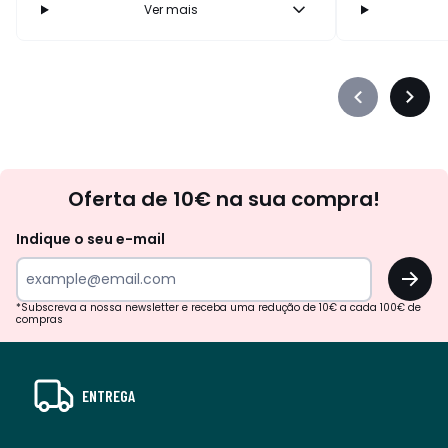
Ver mais
Précédent
Suiva
-
-
défiler
défile
à
à
Newsletter
gauche
droit
Oferta de 10€ na sua compra!
Indique o seu e-mail
OK
*Subscreva a nossa newsletter e receba uma redução de 10€ a cada 100€ de
compras
ENTREGA