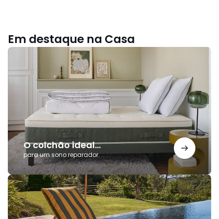
Em destaque na Casa
O
colchão
ideal...
O colchão ideal...
para um sono reparador.
Coleção
Outdoor