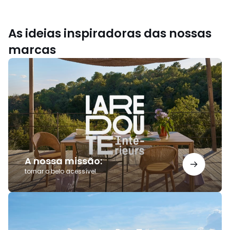
As ideias inspiradoras das nossas
marcas
A
nossa
missão:
A nossa missão:
tornar o belo acessível.
Saldos
AMPM