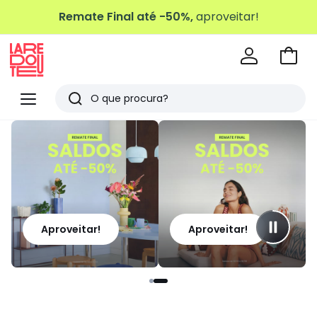
Remate Final até -50%,
aproveitar!
Ir
para
La
o
Redoute
Menu
Pesquisar
carri
Últimos
artigos
vistos
Aproveitar!
Aproveitar!