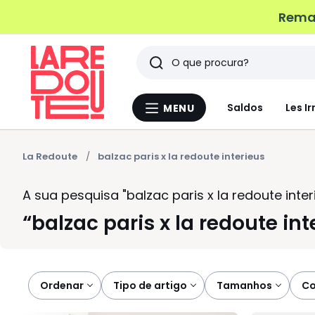
Remat
Pesquisar
Últimos
Saldos
Les Ir
MENU
Menu
artigos
La
Redoute
vistos
La Redoute
balzac paris x la redoute interieus
A sua pesquisa
"balzac paris x la redoute inter
balzac paris x la redoute int
Ordenar
tipo de artigo
tamanhos
c