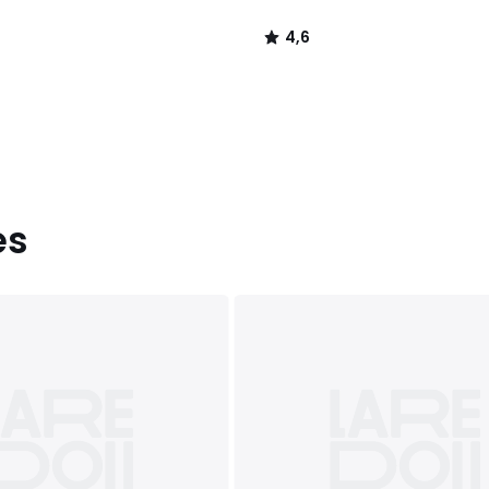
4,6
/
5
es