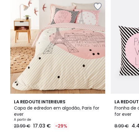
4,6
4,6
LA REDOUTE INTERIEURS
LA REDOUT
/ 5
/ 5
Capa de edredon em algodão, Paris for
Fronha de 
ever
for ever
Preço
A partir de
17.03 €
4.
23.99 €
-29%
8.99 €
a
partir
de