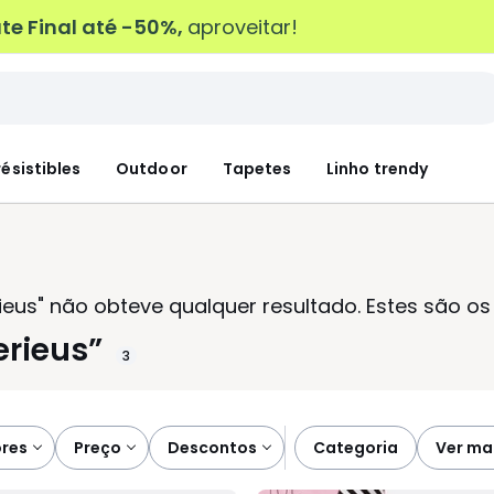
e Final até -50%,
aproveitar!
résistibles
Outdoor
Tapetes
Linho trendy
ieus"
não obteve qualquer resultado. Estes são os
erieus
3
ores
preço
descontos
categoria
ver ma