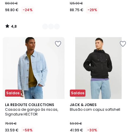
130.00 €
125.00 €
98.80 €
-24%
88.75 €
-29%
4,8
/
5
Saldos
Saldos
4,9
LA REDOUTE COLLECTIONS
JACK & JONES
/ 5
Casaca de ganga às riscas,
Blusão com capuz softshell
Signature HECTOR
79.99 €
59.99 €
33.59 €
-58%
41.99 €
-30%