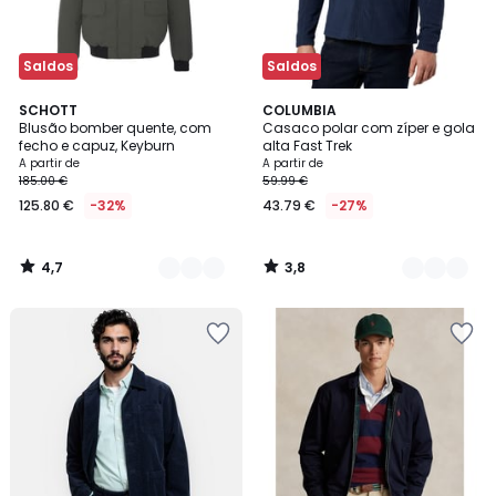
Saldos
Saldos
4,7
3,8
2
SCHOTT
3
COLUMBIA
/ 5
/ 5
Blusão bomber quente, com
Casaco polar com zíper e gola
Cores
Cores
fecho e capuz, Keyburn
alta Fast Trek
A partir de
A partir de
185.00 €
59.99 €
125.80 €
-32%
43.79 €
-27%
4,7
3,8
/
/
5
5