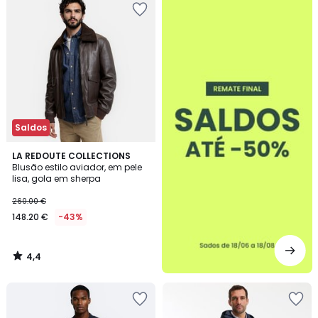
-50%
Saldos
4,4
LA REDOUTE COLLECTIONS
/ 5
Blusão estilo aviador, em pele
lisa, gola em sherpa
260.00 €
148.20 €
-43%
4,4
/
5