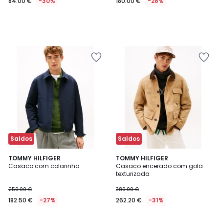
84.00 €
-30%
180.00 €
-28%
Saldos
Saldos
TOMMY HILFIGER
TOMMY HILFIGER
Casaco com colarinho
Casaco encerado com gola
texturizada
250.00 €
380.00 €
182.50 €
-27%
262.20 €
-31%