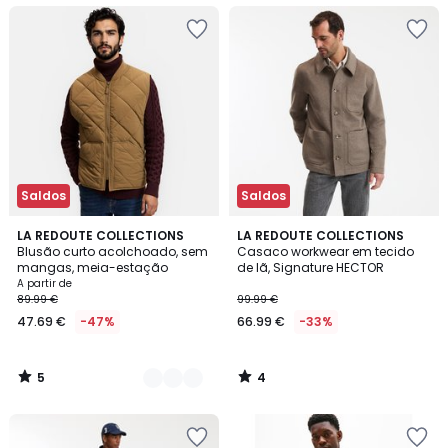
Saldos
Saldos
5
4
2
LA REDOUTE COLLECTIONS
LA REDOUTE COLLECTIONS
/
/
Blusão curto acolchoado, sem
Casaco workwear em tecido
Cores
5
5
mangas, meia-estação
de lã, Signature HECTOR
A partir de
89.99 €
99.99 €
47.69 €
-47%
66.99 €
-33%
5
4
/
/
5
5