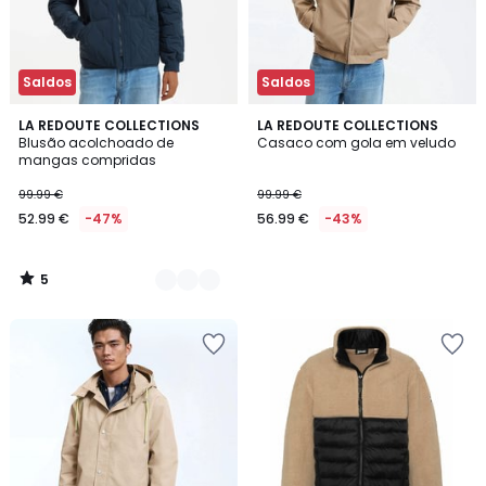
Saldos
Saldos
5
2
LA REDOUTE COLLECTIONS
LA REDOUTE COLLECTIONS
/
Blusão acolchoado de
Casaco com gola em veludo
Cores
5
mangas compridas
99.99 €
99.99 €
52.99 €
-47%
56.99 €
-43%
5
/
5