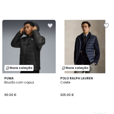
Nova coleção
Nova coleção
PUMA
2
POLO RALPH LAUREN
Blusão com capuz
Colete
Cores
90.00 €
325.00 €