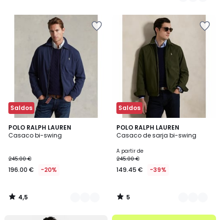
69.99
/
5
€
34%
de
desconto
aplicado.
Saldos
Saldos
4,5
5
3
POLO RALPH LAUREN
2
POLO RALPH LAUREN
/ 5
/
Casaco bi-swing
Casaco de sarja bi-swing
Cores
Cores
5
A partir de
245.00 €
245.00 €
196.00 €
-20%
149.45 €
-39%
4,5
5
/
/
5
5
até