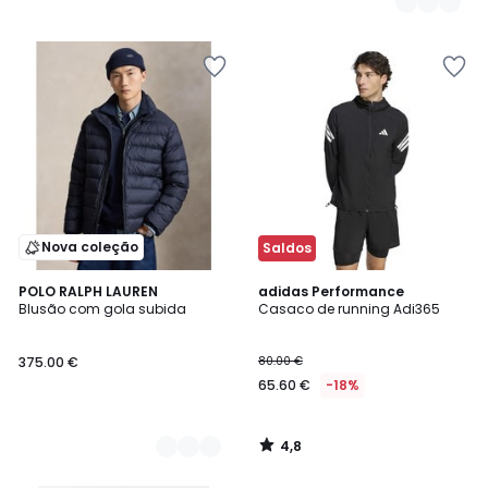
Nova coleção
Saldos
4,8
2
POLO RALPH LAUREN
adidas Performance
/ 5
Blusão com gola subida
Casaco de running Adi365
Cores
375.00 €
80.00 €
65.60 €
-18%
4,8
/
5