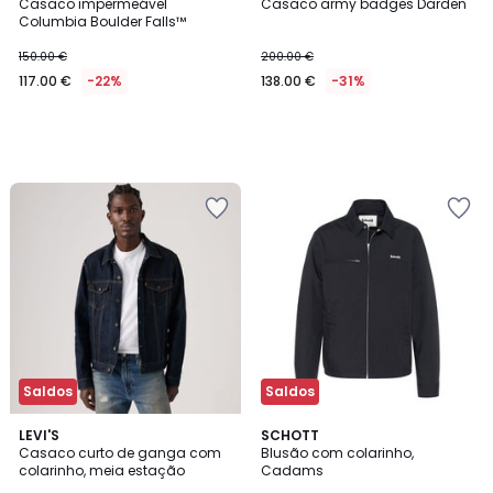
Casaco impermeável
Casaco army badges Darden
Columbia Boulder Falls™
150.00 €
200.00 €
117.00 €
-22%
138.00 €
-31%
Saldos
Saldos
4,8
2
LEVI'S
SCHOTT
/ 5
Casaco curto de ganga com
Blusão com colarinho,
Cores
colarinho, meia estação
Cadams