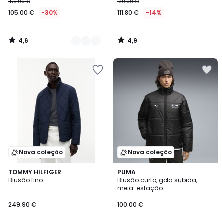
150.00 €
130.00 €
105.00 €
-30%
111.80 €
-14%
4,6
4,9
/
/
5
5
Nova coleção
Nova coleção
TOMMY HILFIGER
PUMA
Blusão fino
Blusão curto, gola subida,
meia-estação
249.90 €
100.00 €