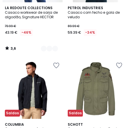
3,6
3
LA REDOUTE COLLECTIONS
PETROL INDUSTRIES
/ 5
Casaco workwear de sarja de
Casaco com fecho e gola de
Cores
algodão, Signature HECTOR
veludo
79.99 €
89.99 €
43.19 €
-46%
59.39 €
-34%
3,6
/
5
Saldos
Saldos
COLUMBIA
SCHOTT