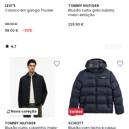
4,7
LEVI'S
2
TOMMY HILFIGER
/ 5
Casaco em ganga Trucker
Blusão curto, gola subida,
Cores
meia-estação
140.00 €
229.90 €
98.00 €
-30%
4,7
/
5
Nova coleção
Saldos
4,5
TOMMY HILFIGER
2
SCHOTT
/ 5
Blusão curto, colarinho, meia-
Blusão com fecho e capuz,