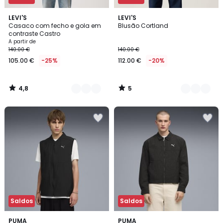
4,8
5
2
LEVI'S
2
LEVI'S
/ 5
/
Casaco com fecho e gola em
Blusão Cortland
Cores
Cores
5
contraste Castro
A partir de
140.00 €
140.00 €
105.00 €
-25%
112.00 €
-20%
4,8
5
/
/
5
5
Saldos
Saldos
PUMA
PUMA