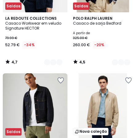
Saldos
Saldos
4,7
4,5
3
LA REDOUTE COLLECTIONS
2
POLO RALPH LAUREN
/ 5
/ 5
Casaco Workwear em veludo
Casaco de sarja Bedford
Cores
Cores
Signature HECTOR
A partir de
79.99 €
325.00 €
52.79 €
-34%
260.00 €
-20%
4,7
4,5
/
/
5
5
Nova coleção
Saldos