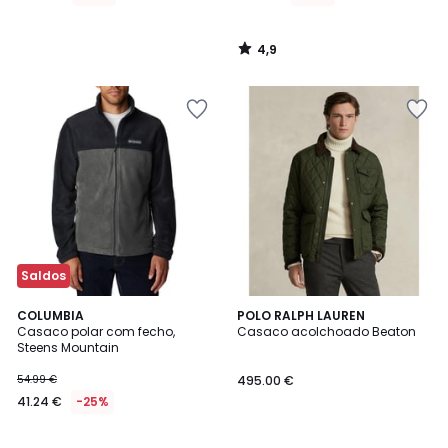
4,9
/
5
Saldos
4
2
COLUMBIA
2
POLO RALPH LAUREN
/
Casaco polar com fecho,
Casaco acolchoado Beaton
Cores
Cores
5
Steens Mountain
54.99 €
495.00 €
41.24 €
-25%