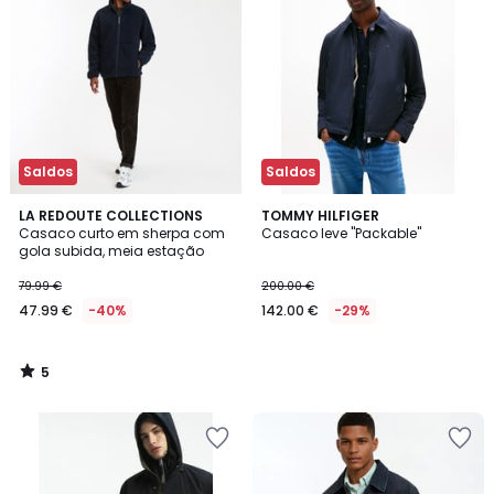
Saldos
Saldos
5
LA REDOUTE COLLECTIONS
TOMMY HILFIGER
/
Casaco curto em sherpa com
Casaco leve "Packable"
5
gola subida, meia estação
79.99 €
200.00 €
47.99 €
-40%
142.00 €
-29%
5
/
5