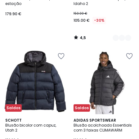
Cores
estação
Idaho 2
179.90 €
150.00 €
105.00 €
-30%
4,5
/
5
Saldos
Saldos
4,6
4,9
4
SCHOTT
ADIDAS SPORTSWEAR
/ 5
/ 5
Blusão bicolor com capuz,
Blusão acolchoado Essentials
Cores
Utah 2
com 3 faixas CLIMAWARM