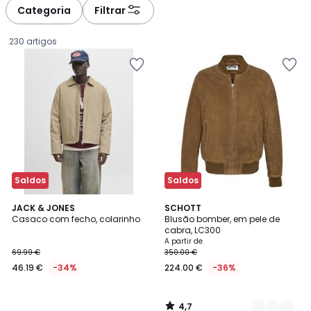
à
à
Categoria
Filtrar
gauche
droite
230 artigos
Saldos
Saldos
4,7
JACK & JONES
2
SCHOTT
/ 5
Casaco com fecho, colarinho
Blusão bomber, em pele de
Cores
cabra, LC300
46.19
A partir de
69.99 €
350.00 €
€
46.19 €
-34%
224.00 €
-36%
em
vez
de
4,7