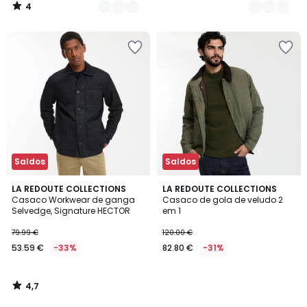
4
/
5
Saldos
Saldos
4,7
LA REDOUTE COLLECTIONS
LA REDOUTE COLLECTIONS
/ 5
Casaco Workwear de ganga
Casaco de gola de veludo 2
Selvedge, Signature HECTOR
em 1
79.99 €
120.00 €
53.59 €
-33%
82.80 €
-31%
4,7
/
5