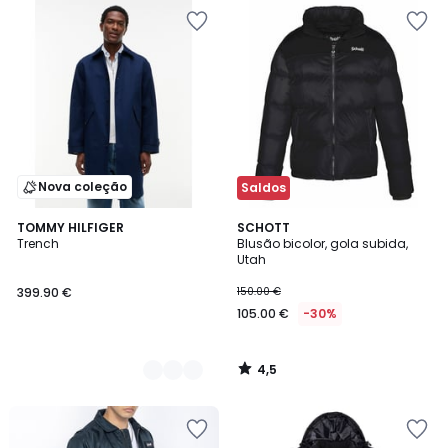
Nova coleção
Saldos
4,5
2
TOMMY HILFIGER
SCHOTT
/ 5
Trench
Blusão bicolor, gola subida,
Cores
Utah
399.90 €
150.00 €
105.00 €
-30%
4,5
/
5