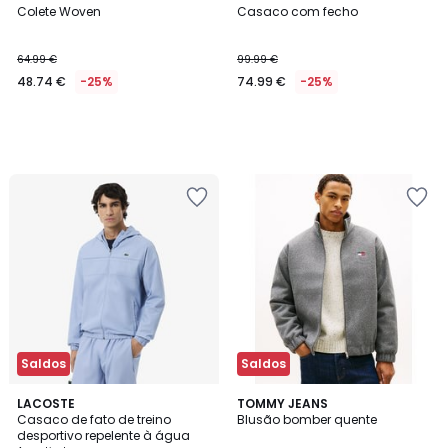
Colete Woven
Casaco com fecho
64.99 €
99.99 €
48.74 €
-25%
74.99 €
-25%
Saldos
Saldos
5
2
LACOSTE
TOMMY JEANS
/
Casaco de fato de treino
Blusão bomber quente
Cores
5
desportivo repelente à água