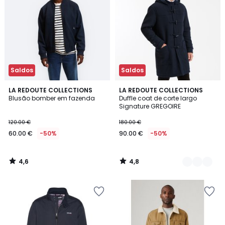
Saldos
Saldos
4,6
4,8
LA REDOUTE COLLECTIONS
2
LA REDOUTE COLLECTIONS
/ 5
/ 5
Blusão bomber em fazenda
Duffle coat de corte largo
Cores
Signature GREGOIRE
120.00 €
180.00 €
60.00 €
-50%
90.00 €
-50%
4,6
4,8
/
/
5
5