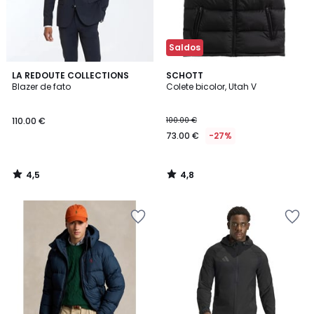
Saldos
4,5
4,8
LA REDOUTE COLLECTIONS
SCHOTT
/ 5
/ 5
Blazer de fato
Colete bicolor, Utah V
110.00 €
100.00 €
73.00 €
-27%
4,5
4,8
/
/
5
5