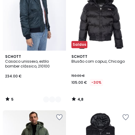
Saldos
5
4,8
3
SCHOTT
SCHOTT
/
/ 5
Casaco unissexo, estilo
Blusão com capuz, Chicago
Cores
5
bomber clássico, 210100
234.00 €
150.00 €
105.00 €
-30%
5
4,8
/
/
5
5