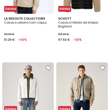
Saldos
Saldos
LA REDOUTE COLLECTIONS
SCHOTT
Casaco urbano com capuz
Casaco híbrido de sherpa
Brighton1
89.99 €
150.00 €
51.29 €
-43%
97.50 €
-35%
Saldos
Saldos