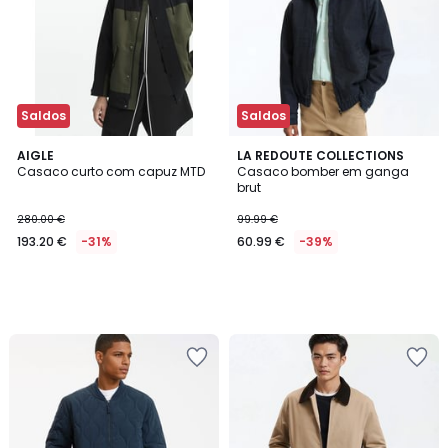
Saldos
Saldos
AIGLE
LA REDOUTE COLLECTIONS
Casaco curto com capuz MTD
Casaco bomber em ganga
brut
280.00 €
99.99 €
193.20 €
-31%
60.99 €
-39%