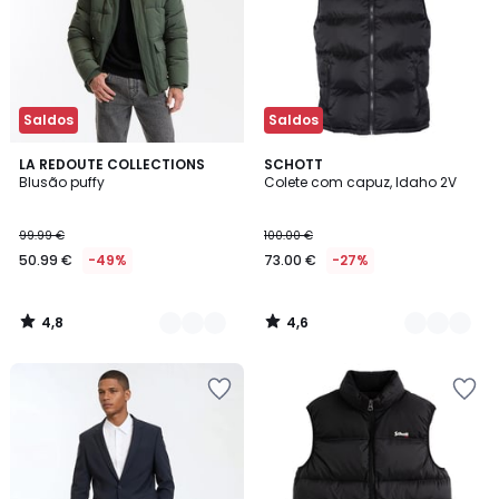
Saldos
Saldos
4,8
4,6
2
LA REDOUTE COLLECTIONS
2
SCHOTT
/ 5
/ 5
Blusão puffy
Colete com capuz, Idaho 2V
Cores
Cores
99.99 €
100.00 €
50.99 €
-49%
73.00 €
-27%
4,8
4,6
/
/
5
5