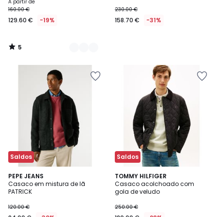
A partir de
160.00 €
230.00 €
129.60 €
-19%
158.70 €
-31%
5
/
5
Saldos
Saldos
PEPE JEANS
TOMMY HILFIGER
Casaco em mistura de lã
Casaco acolchoado com
PATRICK
gola de veludo
120.00 €
250.00 €