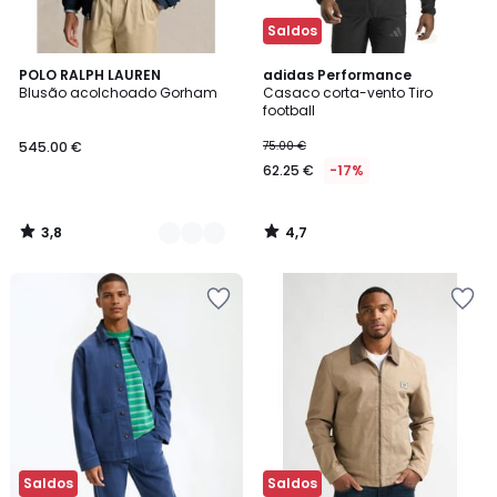
Saldos
3,8
4,7
2
POLO RALPH LAUREN
adidas Performance
/ 5
/ 5
Blusão acolchoado Gorham
Casaco corta-vento Tiro
Cores
football
545.00 €
75.00 €
62.25 €
-17%
3,8
4,7
/
/
5
5
Saldos
Saldos