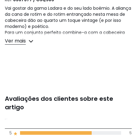
Vai gostar da gama Ladara e do seu lado boémio. A aliança
da cana de rotim e do rotim entrançado nesta mesa de
cabeceira dão ao quarto um toque vintage (e por isso
moderno) e poético.
Para um conjunto perfeito combine-a com a cabeceira
de cama da mesma gama! Toque final, é fabricada
Ver mais
artesanalmente. Uma criação La Redoute Intérieurs.
Descrição:
• Em cana de rotim e rotim entrançado, acabamento
nitrocelulósico
• Painel atrás em contraplacado
• Puxador em forma de bola, em metal com acabamento
em latão
• 1 porta com abertura do lado direito
Avaliações dos clientes sobre este
• 2 prateleiras fixas no interior
• Entregue montada
artigo
Dimensões:
4,7
Totais
• Largura: 47 cm
5
5
(7)
• Altura: 61,5 cm