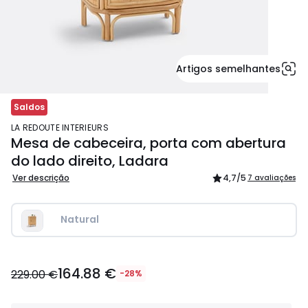
Artigos semelhantes
Saldos
LA REDOUTE INTERIEURS
Mesa de cabeceira, porta com abertura
do lado direito, Ladara
Ver descrição
4,7
/5
7 avaliações
Natural
164.88
164.88 €
€
229.00 €
-28%
em
vez