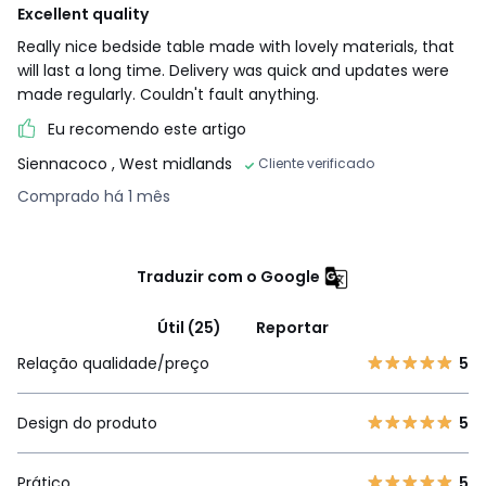
Excellent quality
Really nice bedside table made with lovely materials, that
will last a long time. Delivery was quick and updates were
made regularly. Couldn't fault anything.
Eu recomendo este artigo
Siennacoco
, West midlands
Cliente verificado
Comprado há 1 mês
Traduzir com o Google
Útil (25)
Reportar
Relação qualidade/preço
5
Design do produto
5
Prático
5