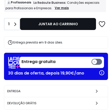
de
Profissionais
La Redoute Business:
Condições especiais
229.00
Profissionais
Ver mais
para Profissionais e Empresas.
La
€
Redoute
28%
Business:
de
Quantidade
1
JUNTAR AO CARRINHO
Condições
desconto
especiais
aplicado.
para
Profissionais
e
Entrega prevista em 9 dias úteis.
Empresas.
Entrega gratuita
30 dias de oferta, depois 19,90€/ano
ENTREGA
DEVOLUÇÃO GRÁTIS