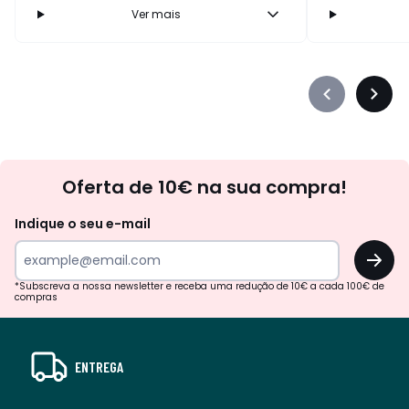
Ver mais
Précédent
Suiva
-
-
défiler
défile
à
à
Newsletter
gauche
droit
Oferta de 10€ na sua compra!
Indique o seu e-mail
OK
*Subscreva a nossa newsletter e receba uma redução de 10€ a cada 100€ de
compras
ENTREGA