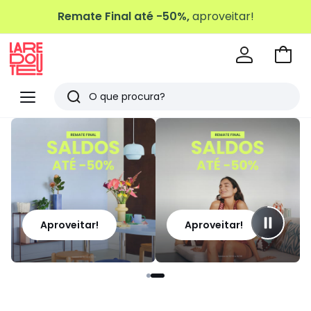
Remate Final até -50%,
aproveitar!
Ir
para
La
o
Redoute
Menu
Pesquisar
carri
Últimos
artigos
vistos
Aproveitar!
Aproveitar!