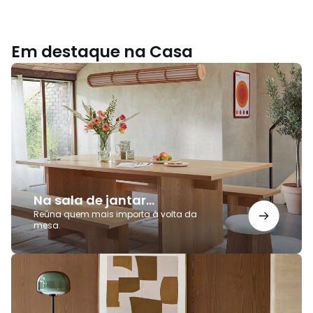
Em destaque na Casa
Na
sala
de
jantar...
Na sala de jantar...
Reúna quem mais importa à volta da
mesa.
Elegância
e
funcionalidade