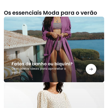
Os essenciais Moda para o verão
Fatos
de
banho
ou
biquíni?
Fatos de banho ou biquíni?
Os modelos ideais para aproveitar o
verão.
Vestidos
de
verão