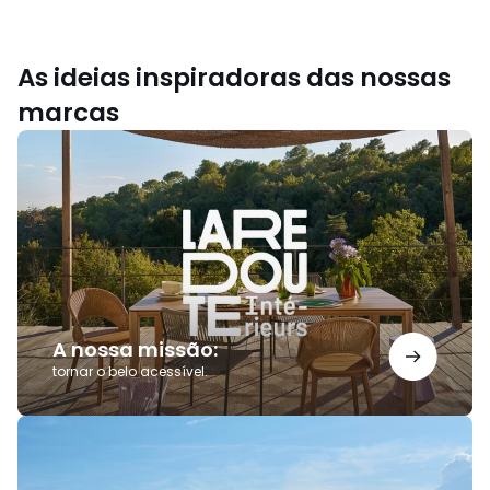
As ideias inspiradoras das nossas
marcas
A
nossa
missão:
A nossa missão:
tornar o belo acessível.
Saldos
AMPM