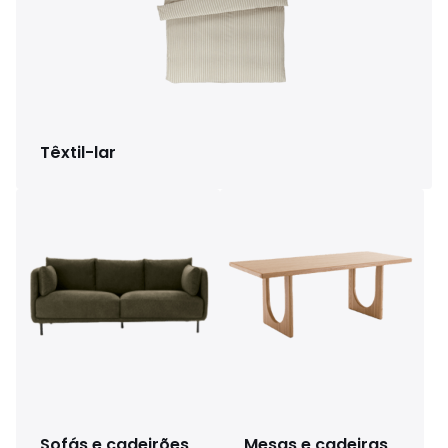
Têxtil-lar
Sofás e cadeirões
Mesas e cadeiras